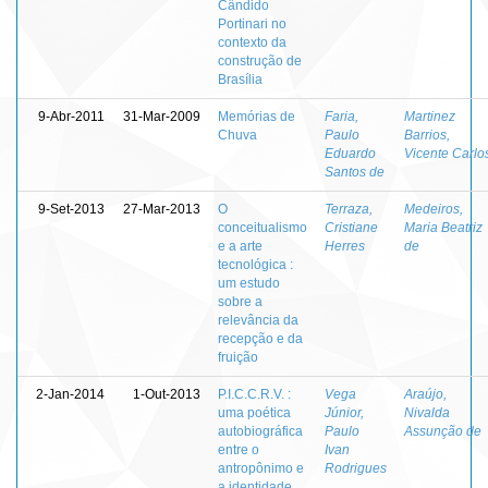
Cândido
Portinari no
contexto da
construção de
Brasília
9-Abr-2011
31-Mar-2009
Memórias de
Faria,
Martinez
Chuva
Paulo
Barrios,
Eduardo
Vicente Carlo
Santos de
9-Set-2013
27-Mar-2013
O
Terraza,
Medeiros,
conceitualismo
Cristiane
Maria Beatriz
e a arte
Herres
de
tecnológica :
um estudo
sobre a
relevância da
recepção e da
fruição
2-Jan-2014
1-Out-2013
P.I.C.C.R.V. :
Vega
Araújo,
uma poética
Júnior,
Nivalda
autobiográfica
Paulo
Assunção de
entre o
Ivan
antropônimo e
Rodrigues
a identidade