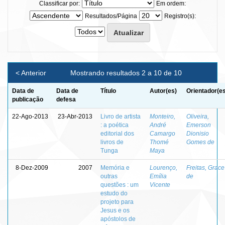
Classificar por:
Em ordem:
Resultados/Página
Registro(s):
< Anterior
Mostrando resultados 2 a 10 de 10
Data de
Data de
Título
Autor(es)
Orientador(e
publicação
defesa
22-Ago-2013
23-Abr-2013
Livro de artista
Monteiro,
Oliveira,
: a poética
André
Emerson
editorial dos
Camargo
Dionisio
livros de
Thomé
Gomes de
Tunga
Maya
8-Dez-2009
2007
Memória e
Lourenço,
Freitas, Grace
outras
Emília
de
questões : um
Vicente
estudo do
projeto para
Jesus e os
apóstolos de