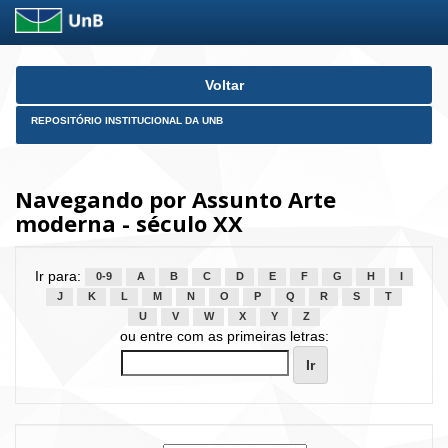
Skip
Voltar
navigation
REPOSITÓRIO INSTITUCIONAL DA UNB
Navegando por Assunto Arte
moderna - século XX
Ir para:
0-9
A
B
C
D
E
F
G
H
I
J
K
L
M
N
O
P
Q
R
S
T
U
V
W
X
Y
Z
ou entre com as primeiras letras: