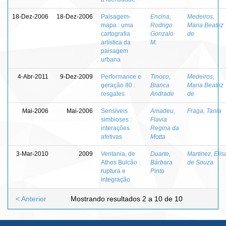
18-Dez-2006
18-Dez-2006
Paisagem-
Encina,
Medeiros,
mapa : uma
Rodrigo
Maria Beatriz
cartografia
Gonzalo
de
artística da
M.
paisagem
urbana
4-Abr-2011
9-Dez-2009
Performance e
Tinoco,
Medeiros,
geração 80 :
Bianca
Maria Beatriz
resgates
Andrade
de
Mai-2006
Mai-2006
Sensíveis
Amadeu,
Fraga, Tania
simbioses :
Flavia
interações
Regina da
afetivas
Motta
3-Mar-2010
2009
Ventania, de
Duarte,
Martinez, Elis
Athos Bulcão :
Bárbara
de Souza
ruptura e
Pinto
integração
< Anterior
Mostrando resultados 2 a 10 de 10