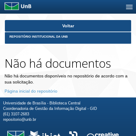
Skip
Voltar
navigation
REPOSITÓRIO INSTITUCIONAL DA UNB
Não há documentos
Não há documentos disponíveis no repositório de acordo com a
sua solicitação.
Página inicial do repositório
Universidade de Brasília - Biblioteca Central
Coordenadoria de Gestão da Informação Digital - GID
(61) 3107-2683
repositorio@unb.br