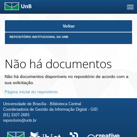
Skip
Voltar
navigation
REPOSITÓRIO INSTITUCIONAL DA UNB
Não há documentos
Não há documentos disponíveis no repositório de acordo com a
sua solicitação.
Página inicial do repositório
Universidade de Brasília - Biblioteca Central
Coordenadoria de Gestão da Informação Digital - GID
(61) 3107-2683
repositorio@unb.br