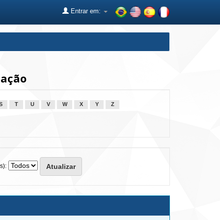
Entrar em:
tação
S
T
U
V
W
X
Y
Z
s):