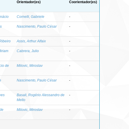
Orientador(es)
Coorientador(es)
Inácio
Cornelli, Gabriele
-
us
Nascimento, Paulo César
-
Ribeiro
Assis, Arthur Alfaix
-
iriam
Cabrera, Julio
-
cio de
Milovic, Miroslav
-
e
Nascimento, Paulo César
-
ves
Basali, Rogério Alessandro de
-
Mello
 de
Milovic, Miroslav
-