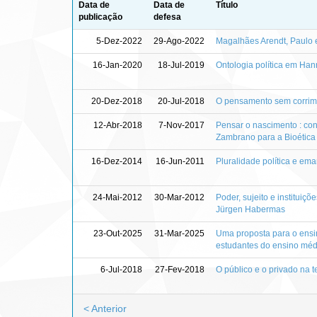
Data de
Data de
Título
publicação
defesa
5-Dez-2022
29-Ago-2022
Magalhães Arendt, Paulo 
16-Jan-2020
18-Jul-2019
Ontologia política em Han
20-Dez-2018
20-Jul-2018
O pensamento sem corrimõe
12-Abr-2018
7-Nov-2017
Pensar o nascimento : con
Zambrano para a Bioética
16-Dez-2014
16-Jun-2011
Pluralidade política e e
24-Mai-2012
30-Mar-2012
Poder, sujeito e instituiçõ
Jürgen Habermas
23-Out-2025
31-Mar-2025
Uma proposta para o ensino
estudantes do ensino méd
6-Jul-2018
27-Fev-2018
O público e o privado na 
< Anterior