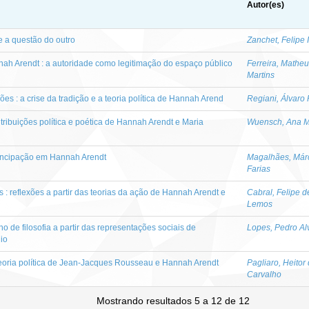
Autor(es)
e a questão do outro
Zanchet, Felipe 
nah Arendt : a autoridade como legitimação do espaço público
Ferreira, Mathe
Martins
s : a crise da tradição e a teoria política de Hannah Arend
Regiani, Álvaro 
tribuições política e poética de Hannah Arendt e Maria
Wuensch, Ana M
mancipação em Hannah Arendt
Magalhães, Már
Farias
es : reflexões a partir das teorias da ação de Hannah Arendt e
Cabral, Felipe d
Lemos
 de filosofia a partir das representações sociais de
Lopes, Pedro Al
io
teoria política de Jean-Jacques Rousseau e Hannah Arendt
Pagliaro, Heitor
Carvalho
Mostrando resultados 5 a 12 de 12