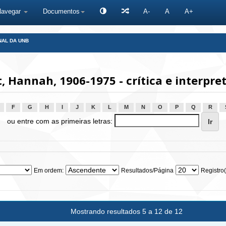
Navegar
Documentos
A-
A
A+
NAL DA UNB
 Hannah, 1906-1975 - crítica e interpre
F
G
H
I
J
K
L
M
N
O
P
Q
R
ou entre com as primeiras letras:
Em ordem:
Resultados/Página
Registro(
Mostrando resultados 5 a 12 de 12