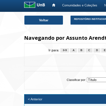
Comunidades e Coleções
Skip
REPOSITÓRIO INSTITUCIO
Voltar
navigation
Navegando por Assunto Arendt,
Ir para:
0-9
A
B
C
D
E
Classificar por:
< Anterior