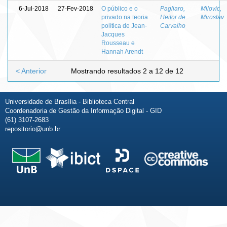
6-Jul-2018
27-Fev-2018
O público e o
Pagliaro,
Milovic,
privado na teoria
Heitor de
Miroslav
política de Jean-
Carvalho
Jacques
Rousseau e
Hannah Arendt
< Anterior
Mostrando resultados 2 a 12 de 12
Universidade de Brasília - Biblioteca Central
Coordenadoria de Gestão da Informação Digital - GID
(61) 3107-2683
repositorio@unb.br
Fale conosco