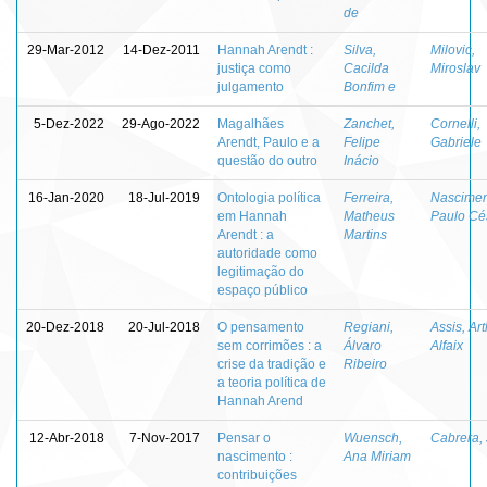
de
29-Mar-2012
14-Dez-2011
Hannah Arendt :
Silva,
Milovic,
justiça como
Cacilda
Miroslav
julgamento
Bonfim e
5-Dez-2022
29-Ago-2022
Magalhães
Zanchet,
Cornelli,
Arendt, Paulo e a
Felipe
Gabriele
questão do outro
Inácio
16-Jan-2020
18-Jul-2019
Ontologia política
Ferreira,
Nascimen
em Hannah
Matheus
Paulo Cé
Arendt : a
Martins
autoridade como
legitimação do
espaço público
20-Dez-2018
20-Jul-2018
O pensamento
Regiani,
Assis, Ar
sem corrimões : a
Álvaro
Alfaix
crise da tradição e
Ribeiro
a teoria política de
Hannah Arend
12-Abr-2018
7-Nov-2017
Pensar o
Wuensch,
Cabrera, 
nascimento :
Ana Miriam
contribuições