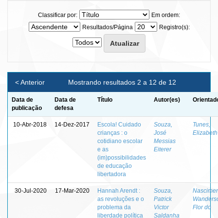
Classificar por:
Em ordem:
Resultados/Página
Registro(s):
< Anterior
Mostrando resultados 2 a 12 de 12
Data de
Data de
Título
Autor(es)
Orientad
publicação
defesa
10-Abr-2018
14-Dez-2017
Escola! Cuidado
Souza,
Tunes,
crianças : o
José
Elizabeth
cotidiano escolar
Messias
e as
Eiterer
(im)possibilidades
de educação
libertadora
30-Jul-2020
17-Mar-2020
Hannah Arendt :
Souza,
Nascimen
as revoluções e o
Patrick
Wanders
problema da
Victor
Flor do
liberdade política
Saldanha