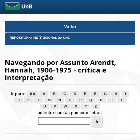
Skip
Voltar
navigation
REPOSITÓRIO INSTITUCIONAL DA UNB
Navegando por Assunto Arendt,
Hannah, 1906-1975 - crítica e
interpretação
Ir para:
0-9
A
B
C
D
E
F
G
H
I
J
K
L
M
N
O
P
Q
R
S
T
U
V
W
X
Y
Z
ou entre com as primeiras letras: