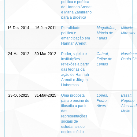
política e poética
de Hannah Arendt
e Maria Zambrano
para a Bioética
16-Dez-2014
16-Jun-2011
Pluralidade
Magalhães,
Milovic,
política e
Márcio de
Miroslav
emancipação em
Farias
Hannah Arendt
24-Mai-2012
30-Mar-2012
Poder, sujeito e
Cabral,
Nascimen
instituições :
Felipe de
Paulo Cé
reflexões a partir
Lemos
das teorias da
ação de Hannah
Arendt e Jürgen
Habermas
23-Out-2025
31-Mar-2025
Uma proposta
Lopes,
Basali,
para o ensino de
Pedro
Rogério
filosofia a partir
Alves
Alessand
das
Mello
representações
sociais de
estudantes do
ensino médio