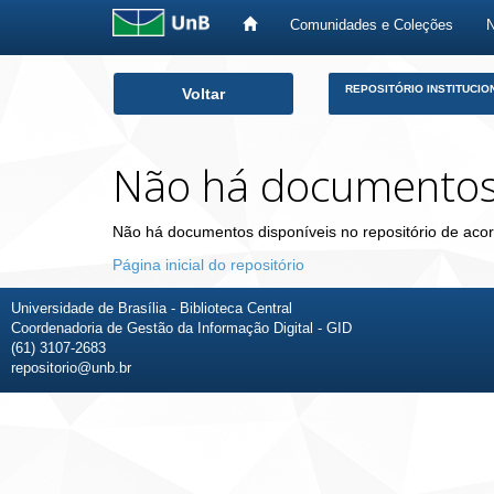
Comunidades e Coleções
Skip
REPOSITÓRIO INSTITUCIO
Voltar
navigation
Não há documento
Não há documentos disponíveis no repositório de acor
Página inicial do repositório
Universidade de Brasília - Biblioteca Central
Coordenadoria de Gestão da Informação Digital - GID
(61) 3107-2683
repositorio@unb.br