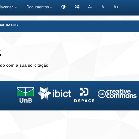
Navegar
Documentos
A-
A
A+
NAL DA UNB
s
do com a sua solicitação.