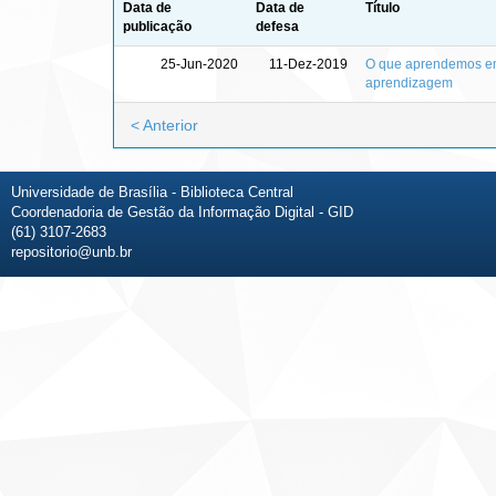
Data de
Data de
Título
publicação
defesa
25-Jun-2020
11-Dez-2019
O que aprendemos em 
aprendizagem
< Anterior
Universidade de Brasília - Biblioteca Central
Coordenadoria de Gestão da Informação Digital - GID
(61) 3107-2683
repositorio@unb.br