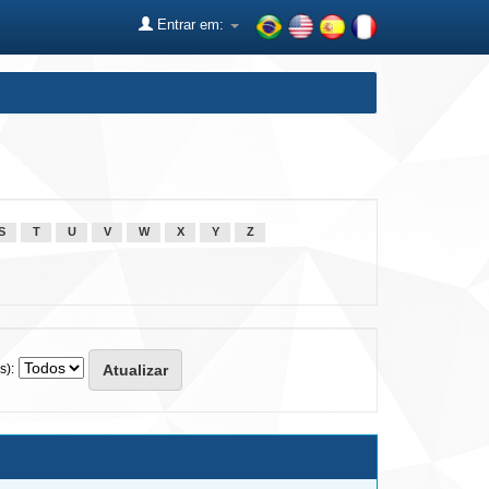
Entrar em:
S
T
U
V
W
X
Y
Z
s):