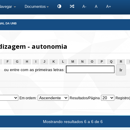
Navegar
Documentos
A-
A
A+
NAL DA UNB
dizagem - autonomia
F
G
H
I
J
K
L
M
N
O
P
Q
R
ou entre com as primeiras letras:
Em ordem:
Resultados/Página
Registro(
Mostrando resultados 6 a 6 de 6