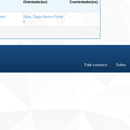
Orientador(es)
Coorientador(es)
emi
Silva, Tiago Barros Ponte
-
e
Fale conosco
Sobre