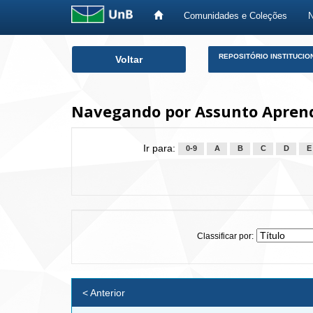
Comunidades e Coleções
Skip
REPOSITÓRIO INSTITUCIO
Voltar
navigation
Navegando por Assunto Apren
Ir para:
0-9
A
B
C
D
E
Classificar por:
< Anterior