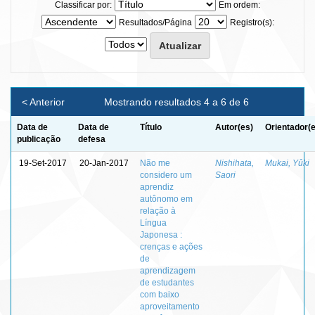
Classificar por:
Em ordem:
Resultados/Página
Registro(s):
< Anterior
Mostrando resultados 4 a 6 de 6
Data de
Data de
Título
Autor(es)
Orientador(
publicação
defesa
19-Set-2017
20-Jan-2017
Não me
Nishihata,
Mukai, Yûki
considero um
Saori
aprendiz
autônomo em
relação à
Língua
Japonesa :
crenças e ações
de
aprendizagem
de estudantes
com baixo
aproveitamento