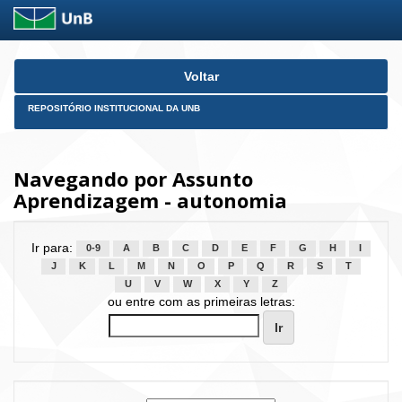
Skip
Voltar
navigation
REPOSITÓRIO INSTITUCIONAL DA UNB
Navegando por Assunto
Aprendizagem - autonomia
Ir para:
0-9
A
B
C
D
E
F
G
H
I
J
K
L
M
N
O
P
Q
R
S
T
U
V
W
X
Y
Z
ou entre com as primeiras letras: