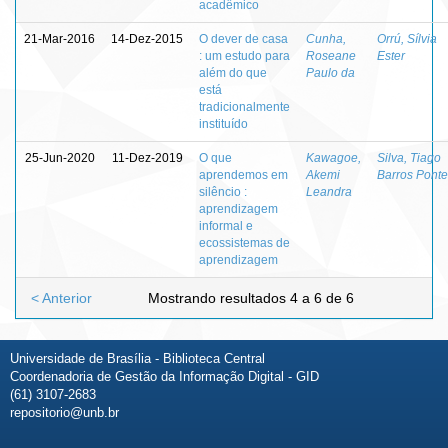
acadêmico
21-Mar-2016
14-Dez-2015
O dever de casa
Cunha,
Orrú, Sílvia
: um estudo para
Roseane
Ester
além do que
Paulo da
está
tradicionalmente
instituído
25-Jun-2020
11-Dez-2019
O que
Kawagoe,
Silva, Tiago
aprendemos em
Akemi
Barros Ponte
silêncio :
Leandra
aprendizagem
informal e
ecossistemas de
aprendizagem
< Anterior
Mostrando resultados 4 a 6 de 6
Universidade de Brasília - Biblioteca Central
Coordenadoria de Gestão da Informação Digital - GID
(61) 3107-2683
repositorio@unb.br