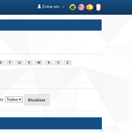
Entrar em:
S
T
U
V
W
X
Y
Z
s):