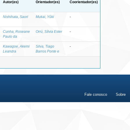
Autor(es)
Orientador(es)
Coorientador(es)
Nishihata, Saori
Mukai, Yûki
-
Cunha, Roseane
Orrú, Sílvia Ester
-
Paulo da
Kawagoe, Akemi
Silva, Tiago
-
Leandra
Barros Ponte e
Fale conosco
Sobre