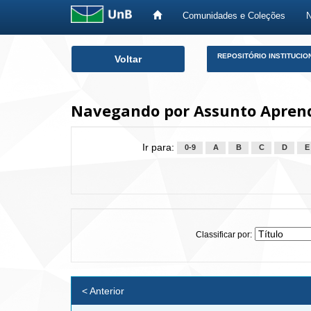
Comunidades e Coleções
Skip
REPOSITÓRIO INSTITUCIO
Voltar
navigation
Navegando por Assunto Apren
Ir para:
0-9
A
B
C
D
E
Classificar por:
< Anterior