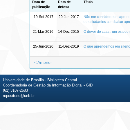
Data de
Data de
Título
publicação
defesa
19-Set-2017
20-Jan-2017
Não me considero um aprend
de estudantes com baixo ap
21-Mar-2016
14-Dez-2015
O dever de casa : um estudo 
25-Jun-2020
11-Dez-2019
O que aprendemos em silênci
< Anterior
Universidade de Brasília - Biblioteca Central
Coordenadoria de Gestão da Informação Digital - GID
(61) 3107-2683
repositorio@unb.br