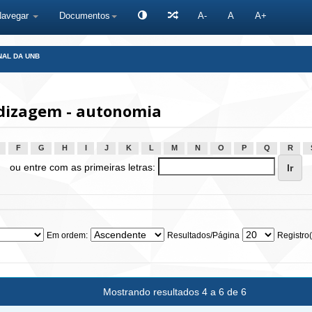
Navegar
Documentos
A-
A
A+
NAL DA UNB
dizagem - autonomia
F
G
H
I
J
K
L
M
N
O
P
Q
R
ou entre com as primeiras letras:
Em ordem:
Resultados/Página
Registro(
Mostrando resultados 4 a 6 de 6