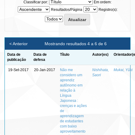
Classificar por:
Em ordem:
Resultados/Página
Registro(s):
< Anterior
Mostrando resultados 4 a 6 de 6
Data de
Data de
Título
Autor(es)
Orientador(
publicação
defesa
19-Set-2017
20-Jan-2017
Não me
Nishihata,
Mukai, Yûki
considero um
Saori
aprendiz
autônomo em
relação à
Língua
Japonesa :
crenças e ações
de
aprendizagem
de estudantes
com baixo
aproveitamento