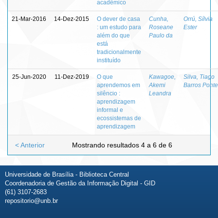
acadêmico
21-Mar-2016
14-Dez-2015
O dever de casa
Cunha,
Orrú, Sílvia
: um estudo para
Roseane
Ester
além do que
Paulo da
está
tradicionalmente
instituído
25-Jun-2020
11-Dez-2019
O que
Kawagoe,
Silva, Tiago
aprendemos em
Akemi
Barros Ponte
silêncio :
Leandra
aprendizagem
informal e
ecossistemas de
aprendizagem
< Anterior
Mostrando resultados 4 a 6 de 6
Universidade de Brasília - Biblioteca Central
Coordenadoria de Gestão da Informação Digital - GID
(61) 3107-2683
repositorio@unb.br