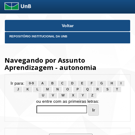
Skip
Voltar
navigation
REPOSITÓRIO INSTITUCIONAL DA UNB
Navegando por Assunto
Aprendizagem - autonomia
Ir para:
0-9
A
B
C
D
E
F
G
H
I
J
K
L
M
N
O
P
Q
R
S
T
U
V
W
X
Y
Z
ou entre com as primeiras letras: