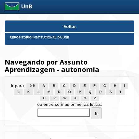
Skip
Voltar
navigation
REPOSITÓRIO INSTITUCIONAL DA UNB
Navegando por Assunto
Aprendizagem - autonomia
Ir para:
0-9
A
B
C
D
E
F
G
H
I
J
K
L
M
N
O
P
Q
R
S
T
U
V
W
X
Y
Z
ou entre com as primeiras letras: