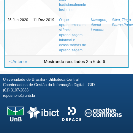
tradicionalmente
instituído
25-Jun-2020
11-Dez-2019
O que
Kawagoe,
Silva, Tiago
aprendemos em
Akemi
Barros Ponte
silêncio :
Leandra
aprendizagem
informal e
ecossistemas de
aprendizagem
< Anterior
Mostrando resultados 2 a 6 de 6
Universidade de Brasília - Biblioteca Central
Coordenadoria de Gestão da Informação Digital - GID
(61) 3107-2683
repositorio@unb.br