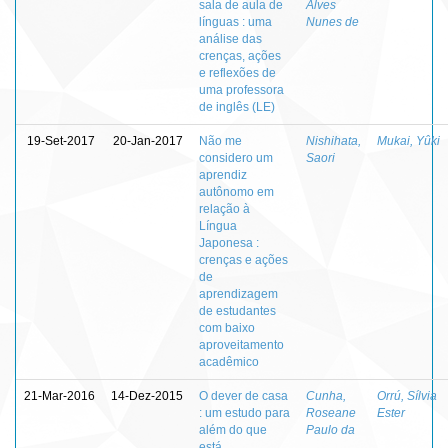
sala de aula de
Alves
línguas : uma
Nunes de
análise das
crenças, ações
e reflexões de
uma professora
de inglês (LE)
19-Set-2017
20-Jan-2017
Não me
Nishihata,
Mukai, Yûki
considero um
Saori
aprendiz
autônomo em
relação à
Língua
Japonesa :
crenças e ações
de
aprendizagem
de estudantes
com baixo
aproveitamento
acadêmico
21-Mar-2016
14-Dez-2015
O dever de casa
Cunha,
Orrú, Sílvia
: um estudo para
Roseane
Ester
além do que
Paulo da
está