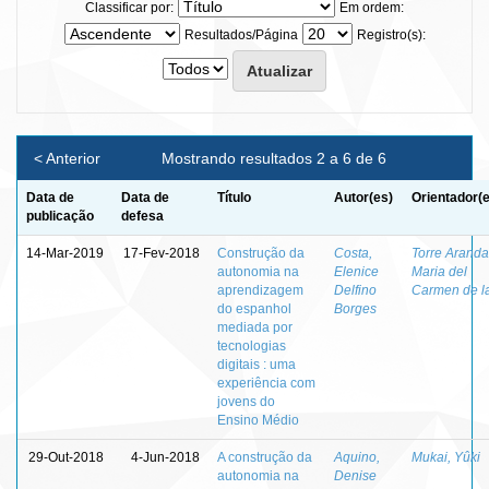
Classificar por:
Em ordem:
Resultados/Página
Registro(s):
< Anterior
Mostrando resultados 2 a 6 de 6
Data de
Data de
Título
Autor(es)
Orientador(
publicação
defesa
14-Mar-2019
17-Fev-2018
Construção da
Costa,
Torre Aranda
autonomia na
Elenice
Maria del
aprendizagem
Delfino
Carmen de l
do espanhol
Borges
mediada por
tecnologias
digitais : uma
experiência com
jovens do
Ensino Médio
29-Out-2018
4-Jun-2018
A construção da
Aquino,
Mukai, Yûki
autonomia na
Denise