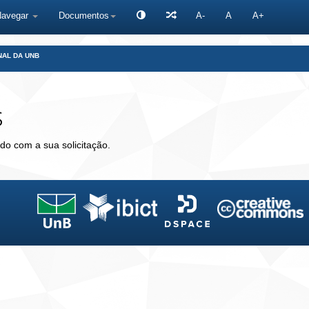
Navegar
Documentos
A-
A
A+
NAL DA UNB
s
do com a sua solicitação.