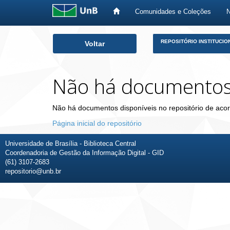
Comunidades e Coleções
Skip
REPOSITÓRIO INSTITUCIO
Voltar
navigation
Não há documento
Não há documentos disponíveis no repositório de acor
Página inicial do repositório
Universidade de Brasília - Biblioteca Central
Coordenadoria de Gestão da Informação Digital - GID
(61) 3107-2683
repositorio@unb.br