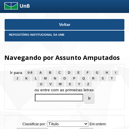
Skip
Voltar
navigation
REPOSITÓRIO INSTITUCIONAL DA UNB
Navegando por Assunto Amputados
Ir para:
0-9
A
B
C
D
E
F
G
H
I
J
K
L
M
N
O
P
Q
R
S
T
U
V
W
X
Y
Z
ou entre com as primeiras letras:
Classificar por:
Em ordem: