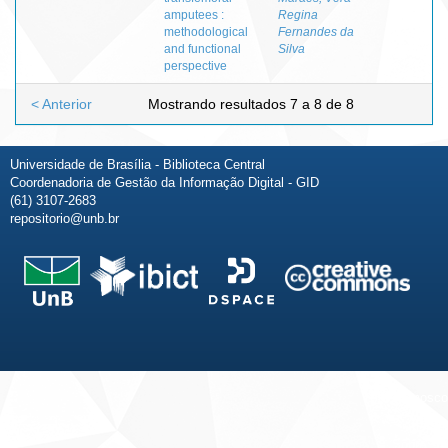
amputees :
Regina
methodological
Fernandes da
and functional
Silva
perspective
< Anterior
Mostrando resultados 7 a 8 de 8
Universidade de Brasília - Biblioteca Central
Coordenadoria de Gestão da Informação Digital - GID
(61) 3107-2683
repositorio@unb.br
Fale conosco
Sobre