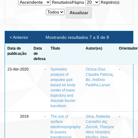
Resultados/Página
Registro(s):
< Anterior
Mostrando resultados 7 a 8 de 8
Data de
Data
Título
Autor(es)
Orientador
publicação
de
defesa
23-Abr-2020
-
Symmetry
Ochoa Diaz,
-
analysis of
Claudia Patricia
;
amputee gait
Bó, Antônio
based on body
Padilha Lanari
center of mass
trajectory and
discrete fourier
transform
2019
-
The use of
Silva, Rafaella
-
surface
Carvalho da
;
electromyography
Zoccoli, Thanyze
to assess
Alice Vicentini
;
transfemoral
Marães, Vera