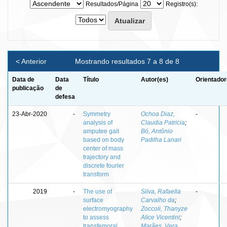
Resultados/Página
Registro(s):
< Anterior
Mostrando resultados 7 a 8 de 8
Data de
Data
Título
Autor(es)
Orientador
publicação
de
defesa
23-Abr-2020
-
Symmetry
Ochoa Diaz,
-
analysis of
Claudia Patricia
;
amputee gait
Bó, Antônio
based on body
Padilha Lanari
center of mass
trajectory and
discrete fourier
transform
2019
-
The use of
Silva, Rafaella
-
surface
Carvalho da
;
electromyography
Zoccoli, Thanyze
to assess
Alice Vicentini
;
transfemoral
Marães, Vera