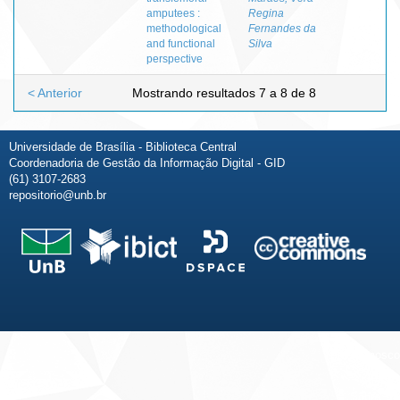
amputees :
Regina
methodological
Fernandes da
and functional
Silva
perspective
< Anterior
Mostrando resultados 7 a 8 de 8
Universidade de Brasília - Biblioteca Central
Coordenadoria de Gestão da Informação Digital - GID
(61) 3107-2683
repositorio@unb.br
Fale conosco
Sobre