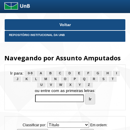
Skip
Voltar
navigation
REPOSITÓRIO INSTITUCIONAL DA UNB
Navegando por Assunto Amputados
Ir para:
0-9
A
B
C
D
E
F
G
H
I
J
K
L
M
N
O
P
Q
R
S
T
U
V
W
X
Y
Z
ou entre com as primeiras letras:
Classificar por:
Em ordem: