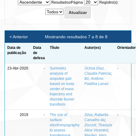
Resultados/Página
Registro(s):
< Anterior
Mostrando resultados 7 a 8 de 8
Data de
Data
Título
Autor(es)
Orientador
publicação
de
defesa
23-Abr-2020
-
Symmetry
Ochoa Diaz,
-
analysis of
Claudia Patricia
;
amputee gait
Bó, Antônio
based on body
Padilha Lanari
center of mass
trajectory and
discrete fourier
transform
2019
-
The use of
Silva, Rafaella
-
surface
Carvalho da
;
electromyography
Zoccoli, Thanyze
to assess
Alice Vicentini
;
transfemoral
Marães, Vera