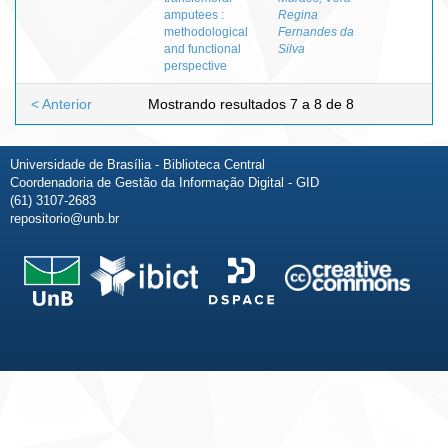
amputees :
Regina
methodological
Fernandes da
and functional
Silva
perspective
< Anterior
Mostrando resultados 7 a 8 de 8
Universidade de Brasília - Biblioteca Central
Coordenadoria de Gestão da Informação Digital - GID
(61) 3107-2683
repositorio@unb.br
Fale conosco
Sobre