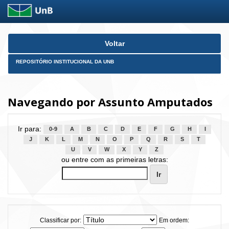
Skip
Voltar
navigation
REPOSITÓRIO INSTITUCIONAL DA UNB
Navegando por Assunto Amputados
Ir para:
0-9
A
B
C
D
E
F
G
H
I
J
K
L
M
N
O
P
Q
R
S
T
U
V
W
X
Y
Z
ou entre com as primeiras letras:
Classificar por:
Em ordem: