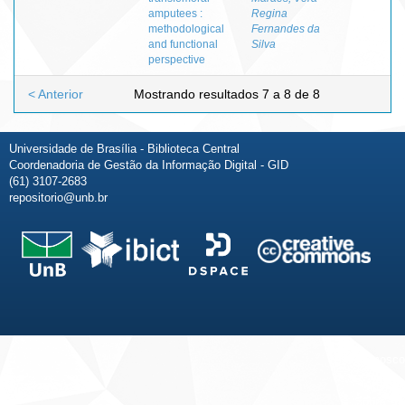
amputees :
Regina
methodological
Fernandes da
and functional
Silva
perspective
< Anterior
Mostrando resultados 7 a 8 de 8
Universidade de Brasília - Biblioteca Central
Coordenadoria de Gestão da Informação Digital - GID
(61) 3107-2683
repositorio@unb.br
Fale conosco
Sobre