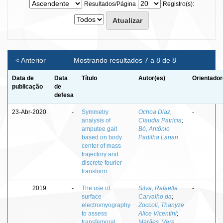
Resultados/Página
Registro(s):
< Anterior
Mostrando resultados 7 a 8 de 8
Data de
Data
Título
Autor(es)
Orientador
publicação
de
defesa
23-Abr-2020
-
Symmetry
Ochoa Diaz,
-
analysis of
Claudia Patricia
;
amputee gait
Bó, Antônio
based on body
Padilha Lanari
center of mass
trajectory and
discrete fourier
transform
2019
-
The use of
Silva, Rafaella
-
surface
Carvalho da
;
electromyography
Zoccoli, Thanyze
to assess
Alice Vicentini
;
transfemoral
Marães, Vera