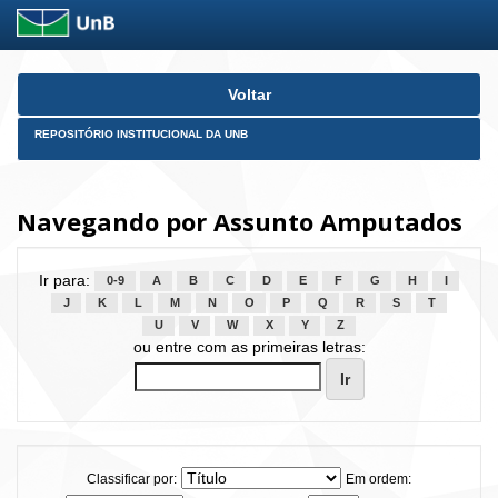
Skip
Voltar
navigation
REPOSITÓRIO INSTITUCIONAL DA UNB
Navegando por Assunto Amputados
Ir para:
0-9
A
B
C
D
E
F
G
H
I
J
K
L
M
N
O
P
Q
R
S
T
U
V
W
X
Y
Z
ou entre com as primeiras letras:
Classificar por:
Em ordem: