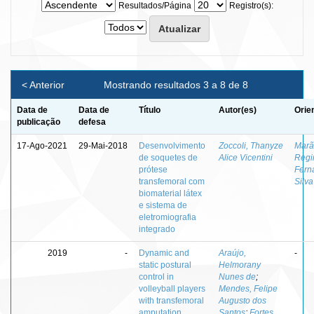
Resultados/Página
Registro(s):
< Anterior
Mostrando resultados 3 a 8 de 8
Data de
Data de
Título
Autor(es)
Orie
publicação
defesa
17-Ago-2021
29-Mai-2018
Desenvolvimento
Zoccoli, Thanyze
Marã
de soquetes de
Alice Vicentini
Regi
prótese
Fern
transfemoral com
Silva
biomaterial látex
e sistema de
eletromiografia
integrado
2019
-
Dynamic and
Araújo,
-
static postural
Helmorany
control in
Nunes de
;
volleyball players
Mendes, Felipe
with transfemoral
Augusto dos
amputation
Santos
;
Fortes,