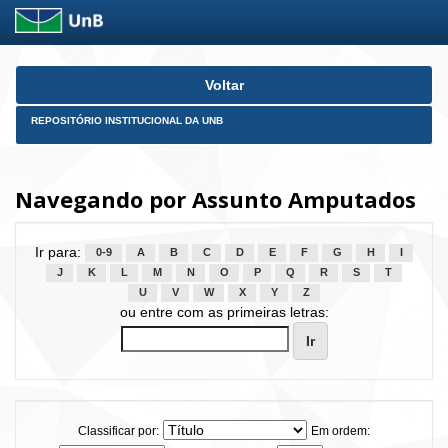
Skip
Voltar
navigation
REPOSITÓRIO INSTITUCIONAL DA UNB
Navegando por Assunto Amputados
Ir para:
0-9
A
B
C
D
E
F
G
H
I
J
K
L
M
N
O
P
Q
R
S
T
U
V
W
X
Y
Z
ou entre com as primeiras letras:
Classificar por:
Em ordem: