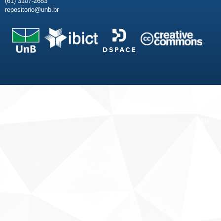
(61) 3107-2683
repositorio@unb.br
Fale conosco
Sobre