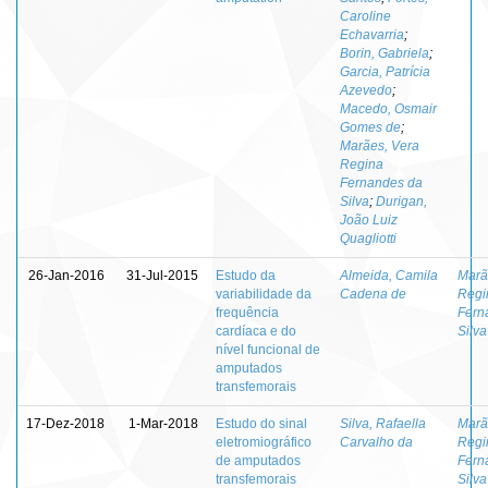
Caroline
Echavarria
;
Borin, Gabriela
;
Garcia, Patrícia
Azevedo
;
Macedo, Osmair
Gomes de
;
Marães, Vera
Regina
Fernandes da
Silva
;
Durigan,
João Luiz
Quagliotti
26-Jan-2016
31-Jul-2015
Estudo da
Almeida, Camila
Marã
variabilidade da
Cadena de
Regi
frequência
Fern
cardíaca e do
Silva
nível funcional de
amputados
transfemorais
17-Dez-2018
1-Mar-2018
Estudo do sinal
Silva, Rafaella
Marã
eletromiográfico
Carvalho da
Regi
de amputados
Fern
transfemorais
Silva