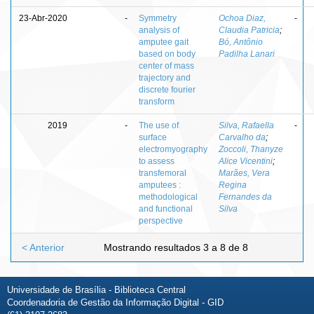
23-Abr-2020
-
Symmetry
Ochoa Diaz,
-
analysis of
Claudia Patricia
;
amputee gait
Bó, Antônio
based on body
Padilha Lanari
center of mass
trajectory and
discrete fourier
transform
2019
-
The use of
Silva, Rafaella
-
surface
Carvalho da
;
electromyography
Zoccoli, Thanyze
to assess
Alice Vicentini
;
transfemoral
Marães, Vera
amputees :
Regina
methodological
Fernandes da
and functional
Silva
perspective
< Anterior
Mostrando resultados 3 a 8 de 8
Universidade de Brasília - Biblioteca Central
Coordenadoria de Gestão da Informação Digital - GID