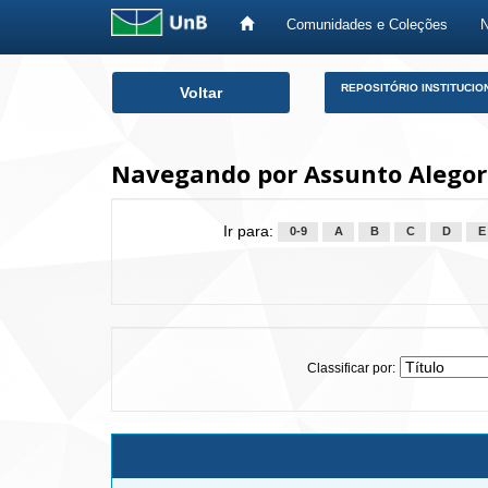
Comunidades e Coleções
Skip
REPOSITÓRIO INSTITUCIO
Voltar
navigation
Navegando por Assunto Alegor
Ir para:
0-9
A
B
C
D
E
Classificar por: