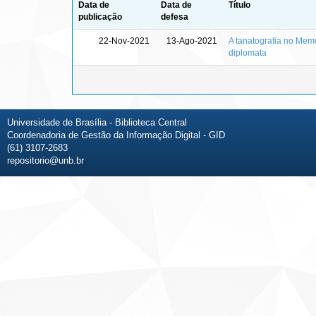
Data de
Data de
Título
publicação
defesa
22-Nov-2021
13-Ago-2021
A tanatografia no Memo
diplomata
Universidade de Brasília - Biblioteca Central
Coordenadoria de Gestão da Informação Digital - GID
(61) 3107-2683
repositorio@unb.br