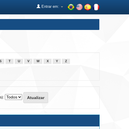
Entrar em:
S
T
U
V
W
X
Y
Z
s):