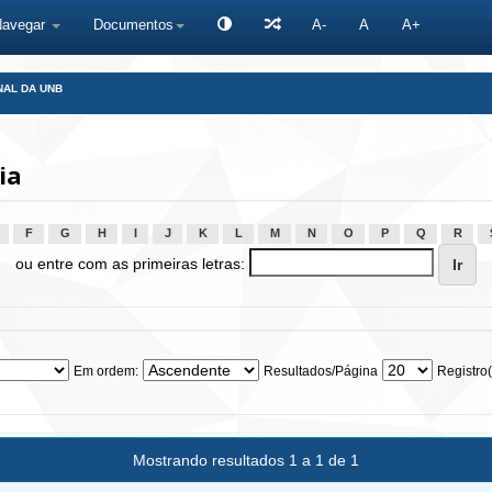
Navegar
Documentos
A-
A
A+
NAL DA UNB
ia
F
G
H
I
J
K
L
M
N
O
P
Q
R
ou entre com as primeiras letras:
Em ordem:
Resultados/Página
Registro(
Mostrando resultados 1 a 1 de 1