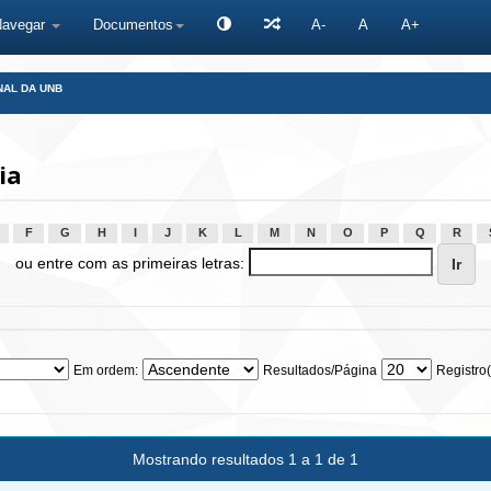
Navegar
Documentos
A-
A
A+
NAL DA UNB
ia
F
G
H
I
J
K
L
M
N
O
P
Q
R
ou entre com as primeiras letras:
Em ordem:
Resultados/Página
Registro(
Mostrando resultados 1 a 1 de 1