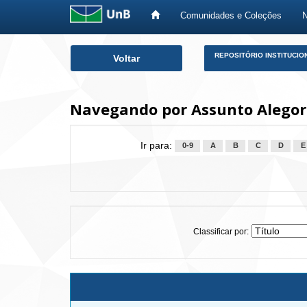
Comunidades e Coleções
Skip
REPOSITÓRIO INSTITUCIO
Voltar
navigation
Navegando por Assunto Alegor
Ir para:
0-9
A
B
C
D
E
Classificar por: