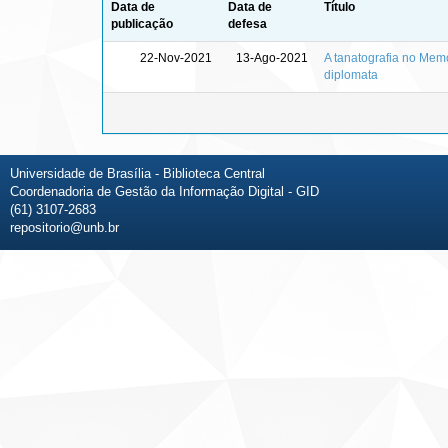
Data de
Data de
Título
publicação
defesa
22-Nov-2021
13-Ago-2021
A tanatografia no Memo
diplomata
Universidade de Brasília - Biblioteca Central
Coordenadoria de Gestão da Informação Digital - GID
(61) 3107-2683
repositorio@unb.br