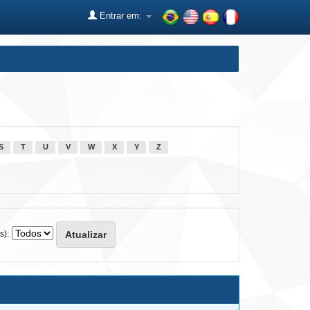
Entrar em:
S
T
U
V
W
X
Y
Z
s):