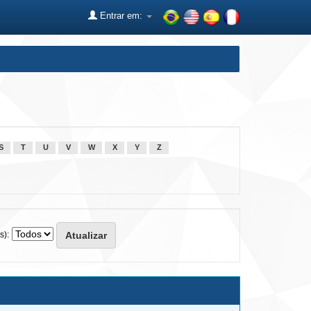
Entrar em:
S
T
U
V
W
X
Y
Z
s):