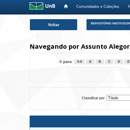
Comunidades e Coleções
Skip
REPOSITÓRIO INSTITUCIO
Voltar
navigation
Navegando por Assunto Alegor
Ir para:
0-9
A
B
C
D
E
Classificar por: