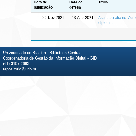
Data de
Data de
Título
publicação
defesa
22-Nov-2021
13-Ago-2021
A tanatografia no Memo
diplomata
Universidade de Brasília - Biblioteca Central
Coordenadoria de Gestão da Informação Digital - GID
(61) 3107-2683
repositorio@unb.br