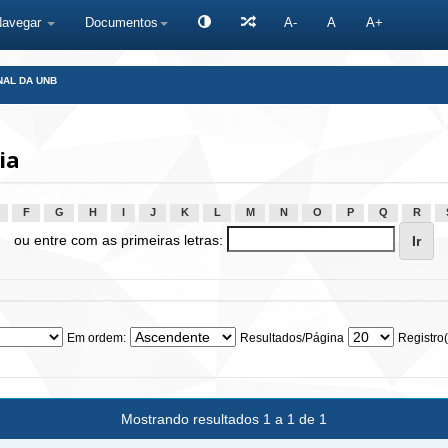
Navegar
Documentos
A-
A
A+
NAL DA UNB
ia
F
G
H
I
J
K
L
M
N
O
P
Q
R
ou entre com as primeiras letras:
Em ordem:
Resultados/Página
Registro(
Mostrando resultados 1 a 1 de 1