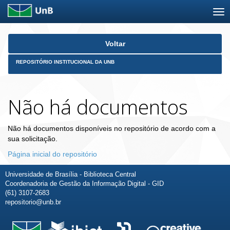
Skip
Voltar
navigation
REPOSITÓRIO INSTITUCIONAL DA UNB
Não há documentos
Não há documentos disponíveis no repositório de acordo com a
sua solicitação.
Página inicial do repositório
Universidade de Brasília - Biblioteca Central
Coordenadoria de Gestão da Informação Digital - GID
(61) 3107-2683
repositorio@unb.br