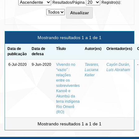
Resultados/Página
Registro(s):
Mostrando resultados 1 a 1 de 1
Data de
Data de
Título
Autor(es)
Orientador(es)
publicação
defesa
6-Jul-2020
9-Jun-2020
Vivendo no
Tavares,
Cayón Durán,
-
“vazio” :
Luciana
Luis Abraham
relações
Keller
entre os
sobreviventes
Kanoê e
Akuntsú da
terra indígena
Rio Omerê
(RO)
Mostrando resultados 1 a 1 de 1