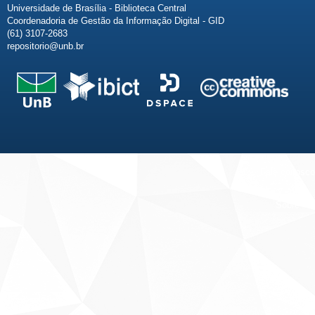
Universidade de Brasília - Biblioteca Central
Coordenadoria de Gestão da Informação Digital - GID
(61) 3107-2683
repositorio@unb.br
Fale conosco
Sobre