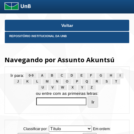
Skip
Voltar
navigation
REPOSITÓRIO INSTITUCIONAL DA UNB
Navegando por Assunto Akuntsú
Ir para:
0-9
A
B
C
D
E
F
G
H
I
J
K
L
M
N
O
P
Q
R
S
T
U
V
W
X
Y
Z
ou entre com as primeiras letras:
Classificar por:
Em ordem: