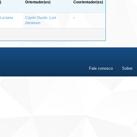
)
Orientador(es)
Coorientador(es)
 Luciana
Cayón Durán, Luis
-
Abraham
Fale conosco
Sobre