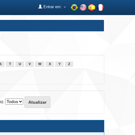
Entrar em:
S
T
U
V
W
X
Y
Z
s):