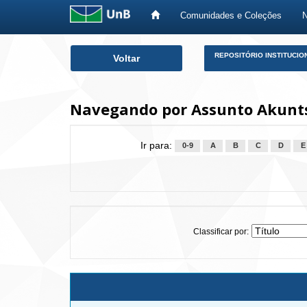
Comunidades e Coleções
Skip
REPOSITÓRIO INSTITUCIO
Voltar
navigation
Navegando por Assunto Akunt
Ir para:
0-9
A
B
C
D
E
Classificar por: