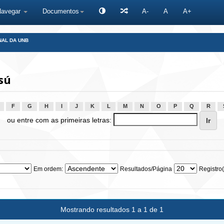
Navegar
Documentos
A-
A
A+
NAL DA UNB
sú
F
G
H
I
J
K
L
M
N
O
P
Q
R
ou entre com as primeiras letras:
Em ordem:
Resultados/Página
Registro(
Mostrando resultados 1 a 1 de 1