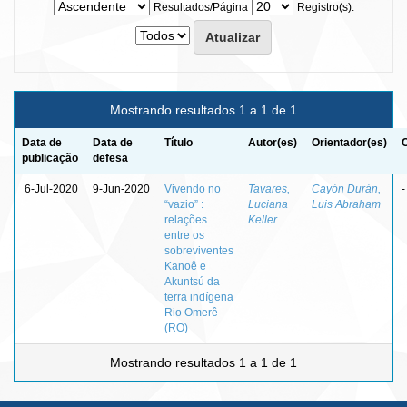
Resultados/Página
Registro(s):
Mostrando resultados 1 a 1 de 1
Data de
Data de
Título
Autor(es)
Orientador(es)
publicação
defesa
6-Jul-2020
9-Jun-2020
Vivendo no
Tavares,
Cayón Durán,
-
“vazio” :
Luciana
Luis Abraham
relações
Keller
entre os
sobreviventes
Kanoê e
Akuntsú da
terra indígena
Rio Omerê
(RO)
Mostrando resultados 1 a 1 de 1