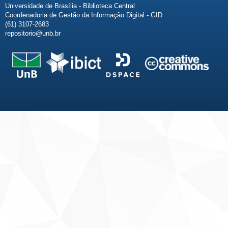
Universidade de Brasília - Biblioteca Central
Coordenadoria de Gestão da Informação Digital - GID
(61) 3107-2683
repositorio@unb.br
Fale conosco
Sobre