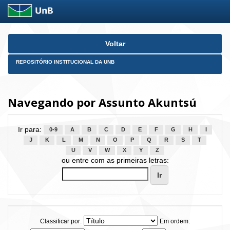
Skip
Voltar
navigation
REPOSITÓRIO INSTITUCIONAL DA UNB
Navegando por Assunto Akuntsú
Ir para:
0-9
A
B
C
D
E
F
G
H
I
J
K
L
M
N
O
P
Q
R
S
T
U
V
W
X
Y
Z
ou entre com as primeiras letras:
Classificar por:
Em ordem: