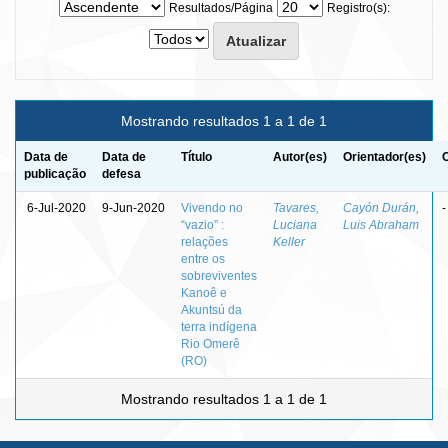
Resultados/Página
Registro(s):
Mostrando resultados 1 a 1 de 1
Data de
Data de
Título
Autor(es)
Orientador(es)
publicação
defesa
6-Jul-2020
9-Jun-2020
Vivendo no
Tavares,
Cayón Durán,
-
“vazio” :
Luciana
Luis Abraham
relações
Keller
entre os
sobreviventes
Kanoê e
Akuntsú da
terra indígena
Rio Omerê
(RO)
Mostrando resultados 1 a 1 de 1