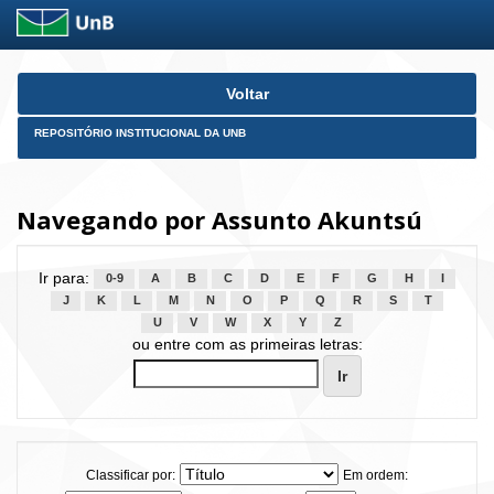
Skip
Voltar
navigation
REPOSITÓRIO INSTITUCIONAL DA UNB
Navegando por Assunto Akuntsú
Ir para:
0-9
A
B
C
D
E
F
G
H
I
J
K
L
M
N
O
P
Q
R
S
T
U
V
W
X
Y
Z
ou entre com as primeiras letras:
Classificar por:
Em ordem: