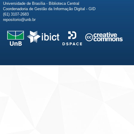
Universidade de Brasília - Biblioteca Central
Coordenadoria de Gestão da Informação Digital - GID
(61) 3107-2683
repositorio@unb.br
Fale conosco
Sobre