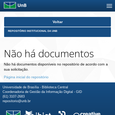
Skip
Voltar
navigation
REPOSITÓRIO INSTITUCIONAL DA UNB
Não há documentos
Não há documentos disponíveis no repositório de acordo com a
sua solicitação.
Página inicial do repositório
Universidade de Brasília - Biblioteca Central
Coordenadoria de Gestão da Informação Digital - GID
(61) 3107-2683
repositorio@unb.br