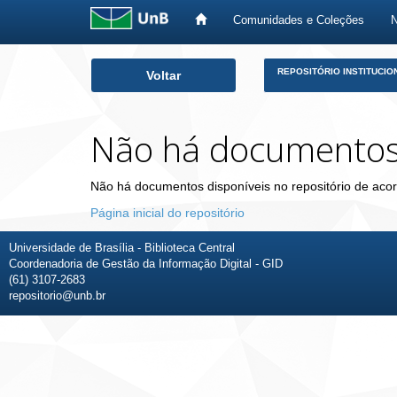
Comunidades e Coleções
Skip
REPOSITÓRIO INSTITUCIO
Voltar
navigation
Não há documento
Não há documentos disponíveis no repositório de acor
Página inicial do repositório
Universidade de Brasília - Biblioteca Central
Coordenadoria de Gestão da Informação Digital - GID
(61) 3107-2683
repositorio@unb.br