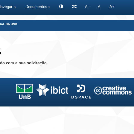
Navegar
Documentos
A-
A
A+
NAL DA UNB
s
do com a sua solicitação.