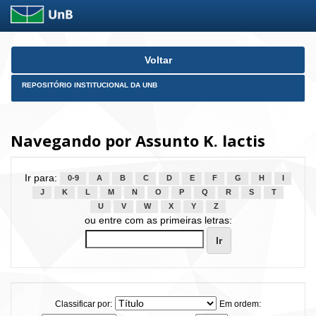
Skip
Voltar
navigation
REPOSITÓRIO INSTITUCIONAL DA UNB
Navegando por Assunto K. lactis
Ir para:
0-9
A
B
C
D
E
F
G
H
I
J
K
L
M
N
O
P
Q
R
S
T
U
V
W
X
Y
Z
ou entre com as primeiras letras:
Classificar por:
Em ordem: