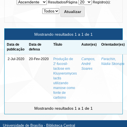
Resultados/Página
Registro(s):
Mostrando resultados 1 a 1 de 1
Data de
Data de
Título
Autor(es)
Orientador(es)
publicação
defesa
2-Jul-2020
20-Fev-2020
Produção de
Campos,
Parachin,
2'-fucosil-
André
Nádia Skorupa
lactose em
Soares
Kluyveromyces
lactis
utilizando
manose como
fonte de
carbono
Mostrando resultados 1 a 1 de 1
Universidade de Brasília - Biblioteca Central