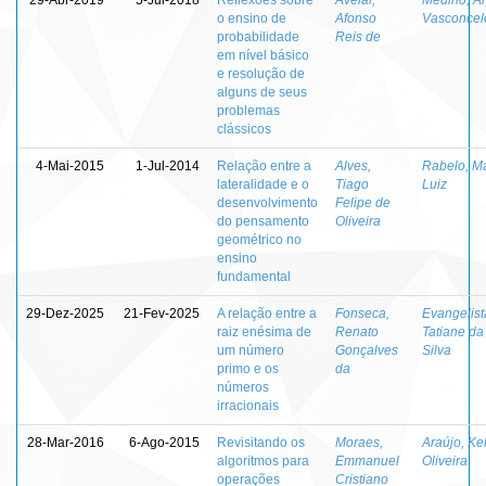
o ensino de
Afonso
Vasconcel
probabilidade
Reis de
em nível básico
e resolução de
alguns de seus
problemas
clássicos
4-Mai-2015
1-Jul-2014
Relação entre a
Alves,
Rabelo, M
lateralidade e o
Tiago
Luiz
desenvolvimento
Felipe de
do pensamento
Oliveira
geométrico no
ensino
fundamental
29-Dez-2025
21-Fev-2025
A relação entre a
Fonseca,
Evangelist
raiz enésima de
Renato
Tatiane da
um número
Gonçalves
Silva
primo e os
da
números
irracionais
28-Mar-2016
6-Ago-2015
Revisitando os
Moraes,
Araújo, Kel
algoritmos para
Emmanuel
Oliveira
operações
Cristiano