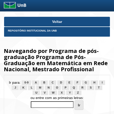
Skip
Voltar
navigation
REPOSITÓRIO INSTITUCIONAL DA UNB
Navegando por Programa de pós-
graduação Programa de Pós-
Graduação em Matemática em Rede
Nacional, Mestrado Profissional
Ir para:
0-9
A
B
C
D
E
F
G
H
I
J
K
L
M
N
O
P
Q
R
S
T
U
V
W
X
Y
Z
ou entre com as primeiras letras: