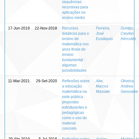
sequências
recursivas para
aplicações no
ensino médio
17-Jun-2019
22-Nov-2018
Recursos
Ferreira,
Gontijo,
didáticos para o
José
Cleyton
ensino de
Eustáquio
Hércules
matemática nos
anos finais do
ensino
fundamental :
algumas
possibilidades
11-Mar-2021
29-Set-2020
Reflexões sobre
Abe,
Oliveira,
a educação
Marcos
Andrea
matemática na
Massaki
Genovese
rede pública :
propostas
estruturantes e
pedagógicas
como o uso do
material
concreto
29-Abr-2019
5-Jul-2018
Reflexões sobre
Avelar,
Medino, A