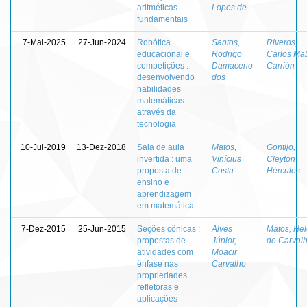
aritméticas
Lopes de
fundamentais
7-Mai-2025
27-Jun-2024
Robótica
Santos,
Riveros,
educacional e
Rodrigo
Carlos Ma
competições :
Damaceno
Carrión
desenvolvendo
dos
habilidades
matemáticas
através da
tecnologia
10-Jul-2019
13-Dez-2018
Sala de aula
Matos,
Gontijo,
invertida : uma
Vinícius
Cleyton
proposta de
Costa
Hércules
ensino e
aprendizagem
em matemática
7-Dez-2015
25-Jun-2015
Seções cônicas :
Alves
Matos, Hel
propostas de
Júnior,
de Carval
atividades com
Moacir
ênfase nas
Carvalho
propriedades
refletoras e
aplicações