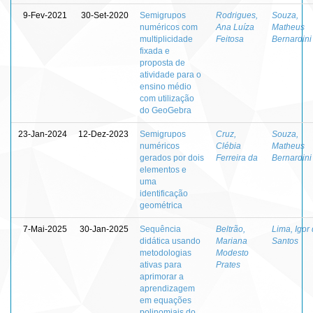
9-Fev-2021
30-Set-2020
Semigrupos
Rodrigues,
Souza,
numéricos com
Ana Luíza
Matheus
multiplicidade
Feitosa
Bernardini
fixada e
proposta de
atividade para o
ensino médio
com utilização
do GeoGebra
23-Jan-2024
12-Dez-2023
Semigrupos
Cruz,
Souza,
numéricos
Clébia
Matheus
gerados por dois
Ferreira da
Bernardini
elementos e
uma
identificação
geométrica
7-Mai-2025
30-Jan-2025
Sequência
Beltrão,
Lima, Igor
didática usando
Mariana
Santos
metodologias
Modesto
ativas para
Prates
aprimorar a
aprendizagem
em equações
polinomiais do