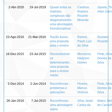
2-Abr-2020
19-Jul-2019
Quase todas as
Cardoso,
Zapata, T
matrizes
Rubens
Allan Darn
complexas são
Ricardo
diagonalizáveis :
Miranda
uma abordagem
transdisciplinar
23-Ago-2016
21-Mar-2016
Razão áurea :
Ramos,
Ruviaro,
uma proposta
Paulo Luiz
Ricardo
para o ensino
da Silva
16-Dez-2015
23-Jul-2015
Reconstruindo
Monsores,
Pinto, Alin
os
Hallyson
Gomes da
determinantes :
Gomes
Silva
uma proposta
para o ensino
médio
5-Dez-2014
2-Jun-2014
Recorrências -
Pereira,
Pinto, Alin
problemas e
Marcus
Gomes da
aplicações
Vinícius
Silva
26-Jan-2016
7-Jul-2015
Recorrências :
Silva, Israel
Matos, Hel
uma abordagem
Carley da
de Carval
sobre