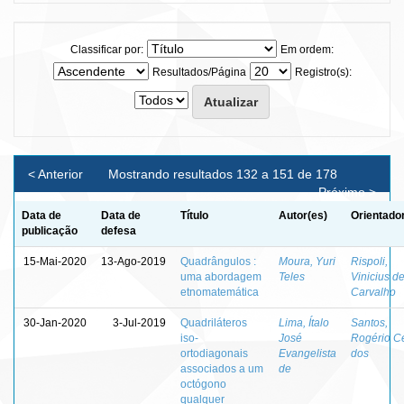
Classificar por:
Em ordem:
Resultados/Página
Registro(s):
< Anterior
Mostrando resultados 132 a 151 de 178
Próximo >
Data de
Data de
Título
Autor(es)
Orientado
publicação
defesa
15-Mai-2020
13-Ago-2019
Quadrângulos :
Moura, Yuri
Rispoli,
uma abordagem
Teles
Vinicius d
etnomatemática
Carvalho
30-Jan-2020
3-Jul-2019
Quadriláteros
Lima, Ítalo
Santos,
iso-
José
Rogério C
ortodiagonais
Evangelista
dos
associados a um
de
octógono
qualquer