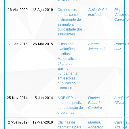
16-Abr-2020
12-Ago-2019
Os números
Assis, Deleir
Rispoli,
primos como
Inácio de
Vinicius 
instrumento de
Carvalho
estímulo à
curiosidade dos
estudantes
8-Jan-2016
26-Mai-2015
O uso das
Arruda,
Rabelo, 
avaliações
Jeferson de
Luiz
escritas de
Matemática no
9º ano do
Ensino
Fundamental
em escolas
públicas do
Gama-DF
25-Nov-2014
5-Jun-2014
A OBMEP sob
Fideles,
Araújo, K
uma perspectiva
Eduardo
Oliveira
de resolução de
Cordeiro
problemas
27-Set-2019
12-Mar-2019
Oficinas de
Monhol,
Cavalhei
geometria para
Anderson
Adail de