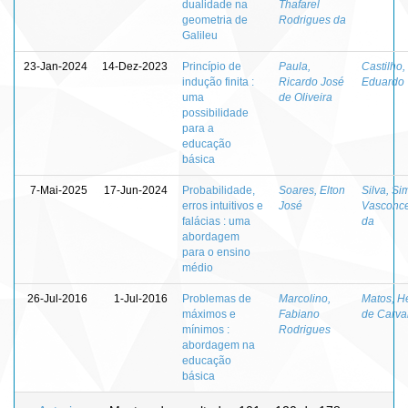
dualidade na
Thafarel
geometria de
Rodrigues da
Galileu
23-Jan-2024
14-Dez-2023
Princípio de
Paula,
Castilho,
indução finita :
Ricardo José
Eduardo
uma
de Oliveira
possibilidade
para a
educação
básica
7-Mai-2025
17-Jun-2024
Probabilidade,
Soares, Elton
Silva, S
erros intuitivos e
José
Vasconce
falácias : uma
da
abordagem
para o ensino
médio
26-Jul-2016
1-Jul-2016
Problemas de
Marcolino,
Matos, H
máximos e
Fabiano
de Carva
mínimos :
Rodrigues
abordagem na
educação
básica