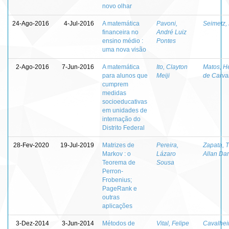
novo olhar
24-Ago-2016
4-Jul-2016
A matemática
Pavoni,
Seimetz,
financeira no
André Luiz
ensino médio :
Pontes
uma nova visão
2-Ago-2016
7-Jun-2016
A matemática
Ito, Clayton
Matos, H
para alunos que
Meiji
de Carva
cumprem
medidas
socioeducativas
em unidades de
internação do
Distrito Federal
28-Fev-2020
19-Jul-2019
Matrizes de
Pereira,
Zapata, 
Markov : o
Lázaro
Allan Da
Teorema de
Sousa
Perron-
Frobenius;
PageRank e
outras
aplicações
3-Dez-2014
3-Jun-2014
Métodos de
Vital, Felipe
Cavalhei