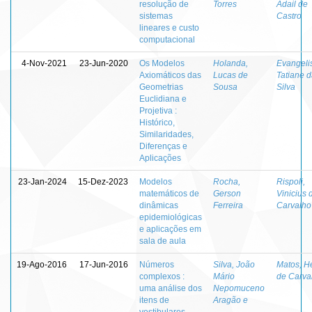
resolução de
Torres
Adail de
sistemas
Castro
lineares e custo
computacional
4-Nov-2021
23-Jun-2020
Os Modelos
Holanda,
Evangelis
Axiomáticos das
Lucas de
Tatiane 
Geometrias
Sousa
Silva
Euclidiana e
Projetiva :
Histórico,
Similaridades,
Diferenças e
Aplicações
23-Jan-2024
15-Dez-2023
Modelos
Rocha,
Rispoli,
matemáticos de
Gerson
Vinicius 
dinâmicas
Ferreira
Carvalho
epidemiológicas
e aplicações em
sala de aula
19-Ago-2016
17-Jun-2016
Números
Silva, João
Matos, H
complexos :
Mário
de Carva
uma análise dos
Nepomuceno
itens de
Aragão e
vestibulares