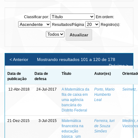
Classificar por:
Em ordem:
Resultados/Página
Registro(s):
< Anterior
Mostrando resultados 101 a 120 de 178
Próximo >
Data de
Data de
Título
Autor(es)
Orientad
publicação
defesa
12-Abr-2018
24-Jul-2017
A Matemática da
Porto, Mario
Seimetz,
ﬁla de caixa em
Humberto
uma agência
Leal
bancária do
Distrito Federal
21-Dez-2015
3-Jul-2015
Matemática
Ferreira, Iuri
Medino, 
financeira na
de Souza
Vasconce
educação
Simões
básica : um