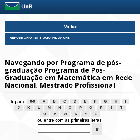
Skip
Voltar
navigation
REPOSITÓRIO INSTITUCIONAL DA UNB
Navegando por Programa de pós-
graduação Programa de Pós-
Graduação em Matemática em Rede
Nacional, Mestrado Profissional
Ir para:
0-9
A
B
C
D
E
F
G
H
I
J
K
L
M
N
O
P
Q
R
S
T
U
V
W
X
Y
Z
ou entre com as primeiras letras: