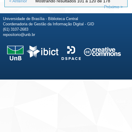
< Anterior
Mostrando resultados 101 a 120 de 178
Próximo >
Universidade de Brasília - Biblioteca Central
Coordenadoria de Gestão da Informação Digital - GID
(61) 3107-2683
repositorio@unb.br
Fale conosco
Sobre