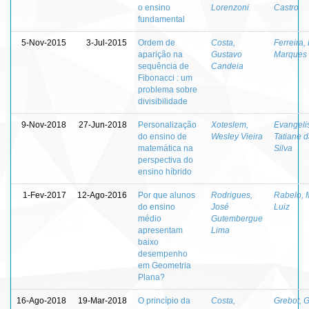
o ensino
Lorenzoni
Castro
fundamental
5-Nov-2015
3-Jul-2015
Ordem de
Costa,
Ferreira,
aparição na
Gustavo
Marques
sequência de
Candeia
Fibonacci : um
problema sobre
divisibilidade
9-Nov-2018
27-Jun-2018
Personalização
Xoteslem,
Evangelis
do ensino de
Wesley Vieira
Tatiane 
matemática na
Silva
perspectiva do
ensino híbrido
1-Fev-2017
12-Ago-2016
Por que alunos
Rodrigues,
Rabelo, 
do ensino
José
Luiz
médio
Gutembergue
apresentam
Lima
baixo
desempenho
em Geometria
Plana?
16-Ago-2018
19-Mar-2018
O princípio da
Costa,
Grebot, 