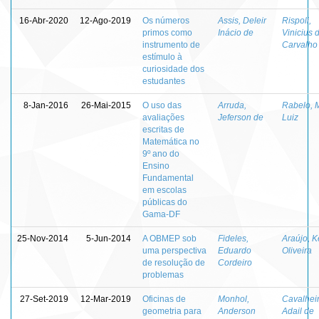
16-Abr-2020
12-Ago-2019
Os números
Assis, Deleir
Rispoli,
primos como
Inácio de
Vinicius 
instrumento de
Carvalho
estímulo à
curiosidade dos
estudantes
8-Jan-2016
26-Mai-2015
O uso das
Arruda,
Rabelo, 
avaliações
Jeferson de
Luiz
escritas de
Matemática no
9º ano do
Ensino
Fundamental
em escolas
públicas do
Gama-DF
25-Nov-2014
5-Jun-2014
A OBMEP sob
Fideles,
Araújo, K
uma perspectiva
Eduardo
Oliveira
de resolução de
Cordeiro
problemas
27-Set-2019
12-Mar-2019
Oficinas de
Monhol,
Cavalheir
geometria para
Anderson
Adail de