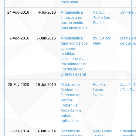
novo olhar
24-Ago-2016
4-Jul-2016
A matemática
Pavoni,
Seimetz, 
financeira no
André Luiz
ensino médio :
Pontes
uma nova visão
2-Ago-2016
7-Jun-2016
A matemática
Ito, Clayton
Matos, H
para alunos que
Meiji
de Carva
cumprem
medidas
socioeducativas
em unidades de
internação do
Distrito Federal
28-Fev-2020
19-Jul-2019
Matrizes de
Pereira,
Zapata, 
Markov : o
Lázaro
Allan Da
Teorema de
Sousa
Perron-
Frobenius;
PageRank e
outras
aplicações
3-Dez-2014
3-Jun-2014
Métodos de
Vital, Felipe
Cavalheir