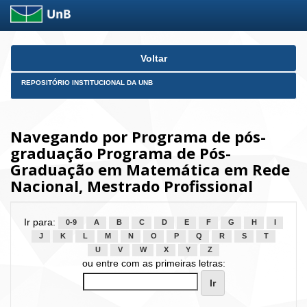
Skip
Voltar
navigation
REPOSITÓRIO INSTITUCIONAL DA UNB
Navegando por Programa de pós-
graduação Programa de Pós-
Graduação em Matemática em Rede
Nacional, Mestrado Profissional
Ir para:
0-9
A
B
C
D
E
F
G
H
I
J
K
L
M
N
O
P
Q
R
S
T
U
V
W
X
Y
Z
ou entre com as primeiras letras: