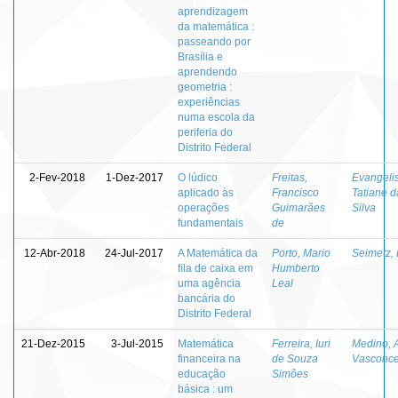
aprendizagem
da matemática :
passeando por
Brasília e
aprendendo
geometria :
experiências
numa escola da
periferia do
Distrito Federal
2-Fev-2018
1-Dez-2017
O lúdico
Freitas,
Evangelis
aplicado às
Francisco
Tatiane d
operações
Guimarães
Silva
fundamentais
de
12-Abr-2018
24-Jul-2017
A Matemática da
Porto, Mario
Seimetz, 
ﬁla de caixa em
Humberto
uma agência
Leal
bancária do
Distrito Federal
21-Dez-2015
3-Jul-2015
Matemática
Ferreira, Iuri
Medino, 
financeira na
de Souza
Vasconce
educação
Simões
básica : um