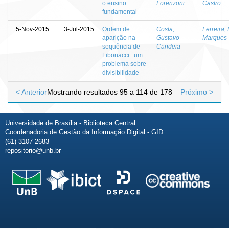
o ensino
Lorenzoni
Castro
fundamental
5-Nov-2015
3-Jul-2015
Ordem de
Costa,
Ferreira,
aparição na
Gustavo
Marques
sequência de
Candeia
Fibonacci : um
problema sobre
divisibilidade
< Anterior
Mostrando resultados 95 a 114 de 178
Próximo >
Universidade de Brasília - Biblioteca Central
Coordenadoria de Gestão da Informação Digital - GID
(61) 3107-2683
repositorio@unb.br