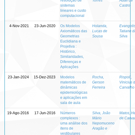
resolução de
Torres
Adail de
sistemas
Castro
lineares e custo
computacional
4-Nov-2021
23-Jun-2020
Os Modelos
Holanda,
Evangelis
Axiomáticos das
Lucas de
Tatiane d
Geometrias
Sousa
Silva
Euclidiana e
Projetiva :
Histórico,
Similaridades,
Diferenças e
Aplicações
23-Jan-2024
15-Dez-2023
Modelos
Rocha,
Rispoli,
matemáticos de
Gerson
Vinicius 
dinâmicas
Ferreira
Carvalho
epidemiológicas
e aplicações em
sala de aula
19-Ago-2016
17-Jun-2016
Números
Silva, João
Matos, H
complexos :
Mário
de Carva
uma análise dos
Nepomuceno
itens de
Aragão e
vestibulares