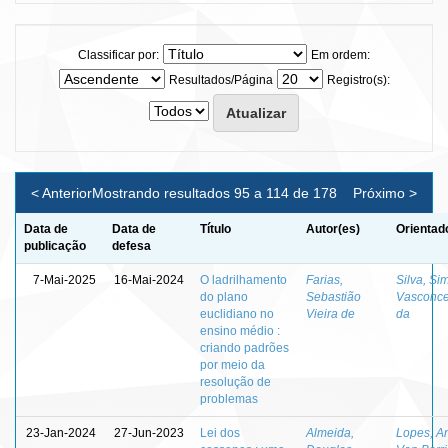
Classificar por:
Em ordem:
Resultados/Página
Registro(s):
< Anterior
Mostrando resultados 95 a 114 de 178
Próximo >
Data de
Data de
Título
Autor(es)
Orientad
publicação
defesa
7-Mai-2025
16-Mai-2024
O ladrilhamento
Farias,
Silva, Si
do plano
Sebastião
Vasconce
euclidiano no
Vieira de
da
ensino médio :
criando padrões
por meio da
resolução de
problemas
23-Jan-2024
27-Jun-2023
Lei dos
Almeida,
Lopes, A