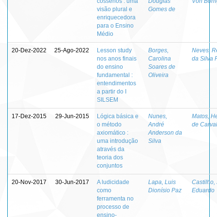
cossenos : uma
Douglas
Von Borr
visão plural e
Gomes de
enriquecedora
para o Ensino
Médio
20-Dez-2022
25-Ago-2022
Lesson study
Borges,
Neves, R
nos anos finais
Carolina
da Silva 
do ensino
Soares de
fundamental :
Oliveira
entendimentos
a partir do I
SILSEM
17-Dez-2015
29-Jun-2015
Lógica básica e
Nunes,
Matos, H
o método
André
de Carva
axiomático :
Anderson da
uma introdução
Silva
através da
teoria dos
conjuntos
20-Nov-2017
30-Jun-2017
A ludicidade
Lapa, Luis
Castilho,
como
Dionísio Paz
Eduardo
ferramenta no
processo de
ensino-