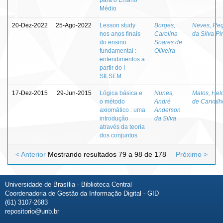
Médio
20-Dez-2022
25-Ago-2022
Lesson study
Borges,
Neves, Re
nos anos finais
Carolina
da Silva Pi
do ensino
Soares de
fundamental :
Oliveira
entendimentos a
partir do I
SILSEM
17-Dez-2015
29-Jun-2015
Lógica básica e
Nunes,
Matos, Hel
o método
André
de Carvalh
axiomático : uma
Anderson
introdução
da Silva
através da teoria
dos conjuntos
< Anterior
Mostrando resultados 79 a 98 de 178
Próximo >
Universidade de Brasília - Biblioteca Central
Coordenadoria de Gestão da Informação Digital - GID
(61) 3107-2683
repositorio@unb.br