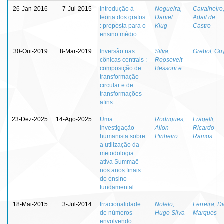
26-Jan-2016
7-Jul-2015
Introdução à
Nogueira,
Cavalheiro
teoria dos grafos
Daniel
Adail de
: proposta para o
Klug
Castro
ensino médio
30-Out-2019
8-Mar-2019
Inversão nas
Silva,
Grebot, Gu
cônicas centrais :
Roosevelt
composição de
Bessoni e
transformação
circular e de
transformações
afins
23-Dez-2025
14-Ago-2025
Uma
Rodrigues,
Fragelli,
investigação
Ailon
Ricardo
humanista sobre
Pinheiro
Ramos
a utilização da
metodologia
ativa Summaê
nos anos finais
do ensino
fundamental
18-Mai-2015
3-Jul-2014
Irracionalidade
Noleto,
Ferreira, D
de números
Hugo Silva
Marques
envolvendo