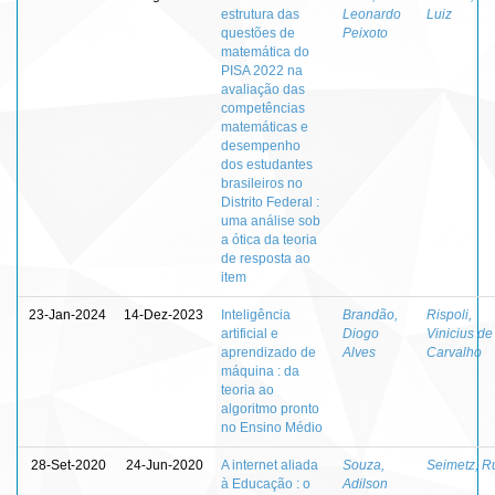
estrutura das
Leonardo
Luiz
questões de
Peixoto
matemática do
PISA 2022 na
avaliação das
competências
matemáticas e
desempenho
dos estudantes
brasileiros no
Distrito Federal :
uma análise sob
a ótica da teoria
de resposta ao
item
23-Jan-2024
14-Dez-2023
Inteligência
Brandão,
Rispoli,
artificial e
Diogo
Vinicius de
aprendizado de
Alves
Carvalho
máquina : da
teoria ao
algoritmo pronto
no Ensino Médio
28-Set-2020
24-Jun-2020
A internet aliada
Souza,
Seimetz, R
à Educação : o
Adilson