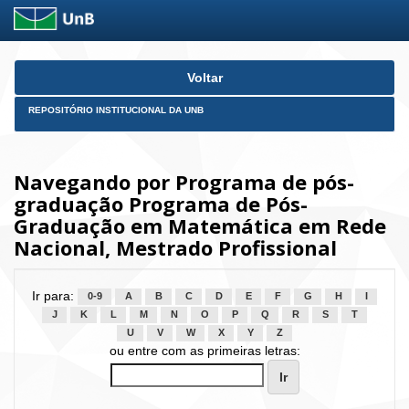
Skip
Voltar
navigation
REPOSITÓRIO INSTITUCIONAL DA UNB
Navegando por Programa de pós-
graduação Programa de Pós-
Graduação em Matemática em Rede
Nacional, Mestrado Profissional
Ir para:
0-9
A
B
C
D
E
F
G
H
I
J
K
L
M
N
O
P
Q
R
S
T
U
V
W
X
Y
Z
ou entre com as primeiras letras: