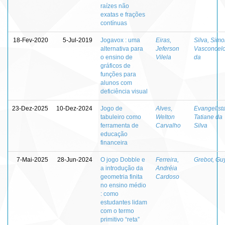
raízes não
exatas e frações
contínuas
18-Fev-2020
5-Jul-2019
Jogavox : uma
Eiras,
Silva, Sim
alternativa para
Jeferson
Vasconcel
o ensino de
Vilela
da
gráficos de
funções para
alunos com
deficiência visual
23-Dez-2025
10-Dez-2024
Jogo de
Alves,
Evangelista
tabuleiro como
Welton
Tatiane da
ferramenta de
Carvalho
Silva
educação
financeira
7-Mai-2025
28-Jun-2024
O jogo Dobble e
Ferreira,
Grebot, Gu
a introdução da
Andréia
geometria finita
Cardoso
no ensino médio
: como
estudantes lidam
com o termo
primitivo “reta”