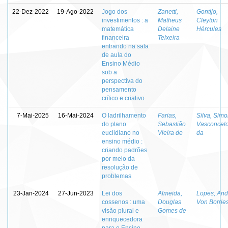
22-Dez-2022
19-Ago-2022
Jogo dos
Zanetti,
Gontijo,
investimentos : a
Matheus
Cleyton
matemática
Delaine
Hércules
financeira
Teixeira
entrando na sala
de aula do
Ensino Médio
sob a
perspectiva do
pensamento
crítico e criativo
7-Mai-2025
16-Mai-2024
O ladrilhamento
Farias,
Silva, Sim
do plano
Sebastião
Vasconcel
euclidiano no
Vieira de
da
ensino médio :
criando padrões
por meio da
resolução de
problemas
23-Jan-2024
27-Jun-2023
Lei dos
Almeida,
Lopes, And
cossenos : uma
Douglas
Von Borrie
visão plural e
Gomes de
enriquecedora
para o Ensino