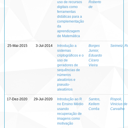
uso de recursos
Roberto
digitais como
de
ferramentas
didáticas para a
complementação
da
aprendizagem
de Matemática
25-Mai-2015
3-Jul-2014
Introdução a
Borges
Seimetz, R
sistemas
Junior,
criptográficos e o
Eduardo
uso de
Cícero
geradores de
Vieira
sequências de
números
aleatórios e
pseudo-
aleatórios
17-Dez-2020
29-Jul-2020
Introdução ao R
Santos,
Rispoli,
no Ensino Médio
Kellem
Vinicius de
usando
Corrêa
Carvalho
recuperação de
imagens como
motivação