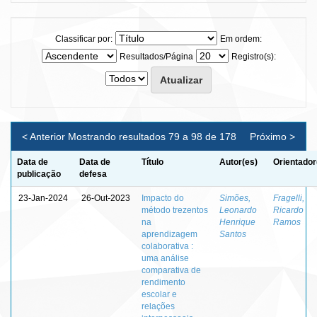
Classificar por:
Em ordem:
Resultados/Página
Registro(s):
< Anterior
Mostrando resultados 79 a 98 de 178
Próximo >
Data de
Data de
Título
Autor(es)
Orientador
publicação
defesa
23-Jan-2024
26-Out-2023
Impacto do
Simões,
Fragelli,
método trezentos
Leonardo
Ricardo
na
Henrique
Ramos
aprendizagem
Santos
colaborativa :
uma análise
comparativa de
rendimento
escolar e
relações