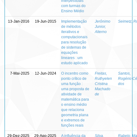
interpessoais
com turmas do
Ensino Médio
13-Jan-2016
19-Jun-2015
Implementação
Jerônimo
Seimetz, R
de métodos
Junior,
iterativos e
Alterno
computacionais
para resolução
de sistemas de
equações
lineares : um
estudo aplicado
7-Mai-2025
12-Jun-2024
O incentro como
Freitas,
Santos,
ponto crítico de
Ruthyelen
Rogério Cé
uma função :
Cristina
dos
uma proposta de
Machado
atividade de
de
matemática para
o ensino médio
que relaciona
geometria plana
e extremos de
funções reais
29-Dez-2025
29-Ago-2025
A influência da
Silva,
Rabelo, M