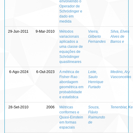
envolvendo o
Operador de
Schrödinger e
dado em
medida
29-Jun-2011
9-Mar-2010
Métodos
Vieira,
Silva, Elves
variacionais
Gilberto
Alves de
aplicados a
Fernandes
Barros e
uma classe de
equações de
Schrödinger
quasilineares
6-Ago-2024
6-Out-2023
A métrica de
Leite,
Medino, Ary
Fisher-Rao :
Saulo
Vasconcelos
abordagem
Henrique
geométrica em
Furtado
probabilidade
e estatística
28-Set-2010
2006
Métricas
Souza,
Tenenblat, Ket
conformes e
Flávio
Quasi-Einstein
Raimundo
em formas
de
espaciais