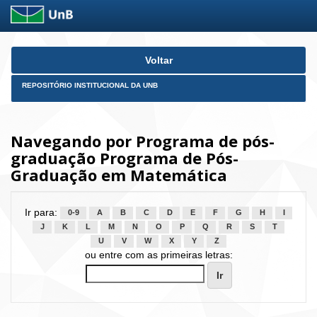
Skip
Voltar
navigation
REPOSITÓRIO INSTITUCIONAL DA UNB
Navegando por Programa de pós-
graduação Programa de Pós-
Graduação em Matemática
Ir para:
0-9
A
B
C
D
E
F
G
H
I
J
K
L
M
N
O
P
Q
R
S
T
U
V
W
X
Y
Z
ou entre com as primeiras letras: