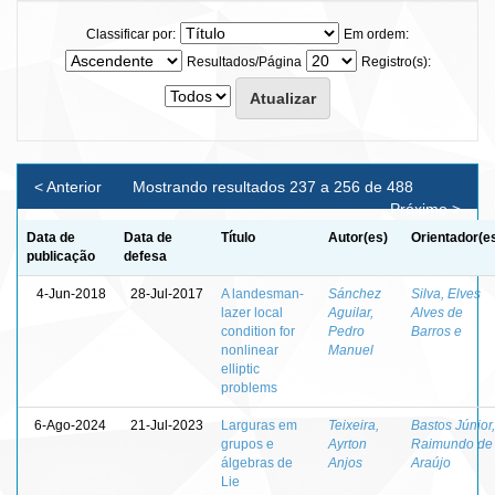
Classificar por:
Em ordem:
Resultados/Página
Registro(s):
< Anterior
Mostrando resultados 237 a 256 de 488
Próximo >
Data de
Data de
Título
Autor(es)
Orientador(e
publicação
defesa
4-Jun-2018
28-Jul-2017
A landesman-
Sánchez
Silva, Elves
lazer local
Aguilar,
Alves de
condition for
Pedro
Barros e
nonlinear
Manuel
elliptic
problems
6-Ago-2024
21-Jul-2023
Larguras em
Teixeira,
Bastos Júnior,
grupos e
Ayrton
Raimundo de
álgebras de
Anjos
Araújo
Lie