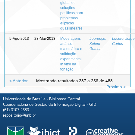
global de
soluções
positivas para
problemas
elípticos
quasilineares
5-Ago-2013
23-Mai-2013
Modelagem,
Lourenço,
Lucero, Jorge
análise
Kélem
Carlos
matemática e
Gomes
validação
experimental
in vitro da
fonação
< Anterior
Mostrando resultados 237 a 256 de 488
Próximo >
Universidade de Brasília - Biblioteca Central
Coordenadoria de Gestão da Informação Digital - GID
(61) 3107-2683
repositorio@unb.br