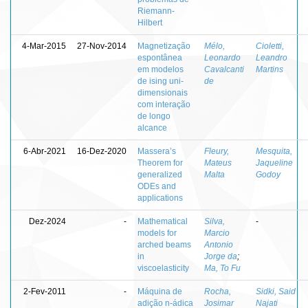
Riemann-
Hilbert
4-Mar-2015
27-Nov-2014
Magnetização
Mélo,
Cioletti,
espontânea
Leonardo
Leandro
em modelos
Cavalcanti
Martins
de ising uni-
de
dimensionais
com interação
de longo
alcance
6-Abr-2021
16-Dez-2020
Massera’s
Fleury,
Mesquita,
Theorem for
Mateus
Jaqueline
generalized
Malta
Godoy
ODEs and
applications
Dez-2024
-
Mathematical
Silva,
-
models for
Marcio
arched beams
Antonio
in
Jorge da
;
viscoelasticity
Ma, To Fu
2-Fev-2011
-
Máquina de
Rocha,
Sidki, Said
adição n-ádica
Josimar
Najati