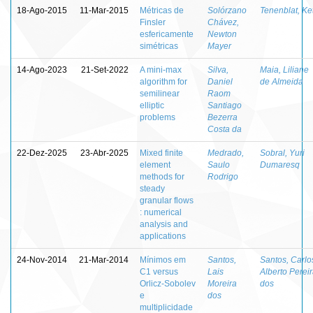
18-Ago-2015
11-Mar-2015
Métricas de
Solórzano
Tenenblat, Ket
Finsler
Chávez,
esfericamente
Newton
simétricas
Mayer
14-Ago-2023
21-Set-2022
A mini-max
Silva,
Maia, Liliane
algorithm for
Daniel
de Almeida
semilinear
Raom
elliptic
Santiago
problems
Bezerra
Costa da
22-Dez-2025
23-Abr-2025
Mixed finite
Medrado,
Sobral, Yuri
element
Saulo
Dumaresq
methods for
Rodrigo
steady
granular flows
: numerical
analysis and
applications
24-Nov-2014
21-Mar-2014
Mínimos em
Santos,
Santos, Carlo
C1 versus
Lais
Alberto Perei
Orlicz-Sobolev
Moreira
dos
e
dos
multiplicidade