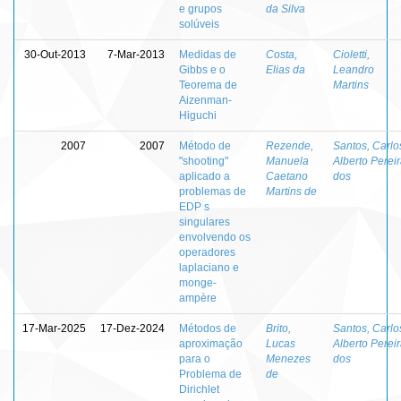
e grupos
da Silva
solúveis
30-Out-2013
7-Mar-2013
Medidas de
Costa,
Cioletti,
Gibbs e o
Elias da
Leandro
Teorema de
Martins
Aizenman-
Higuchi
2007
2007
Método de
Rezende,
Santos, Carlo
"shooting"
Manuela
Alberto Perei
aplicado a
Caetano
dos
problemas de
Martins de
EDP s
singulares
envolvendo os
operadores
laplaciano e
monge-
ampère
17-Mar-2025
17-Dez-2024
Métodos de
Brito,
Santos, Carlo
aproximação
Lucas
Alberto Perei
para o
Menezes
dos
Problema de
de
Dirichlet