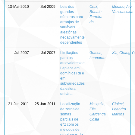
13-Mai-2010
Set-2009
Leis dos
Cruz,
Medino, Ary
grandes
Renato
Vasconcelos
números para
Ferreira
arranjos de
da
variáveis
aleatórias
negativamente
dependentes
Jul-2007
Jul-2007
Limitações
Gomes,
Xia, Chang Y
para os
Leonardo
autovalores de
Laplace em
domínios Rn e
em
subvariedades
da esfera
unitária
21-Jun-2011
25-Jan-2011
Localização
Mesquita,
Cioletti,
de zeros de
Élis
Leandro
somas
Gardel da
Martins
parciais de
Costa
e^z com os
métodos de
problemas de