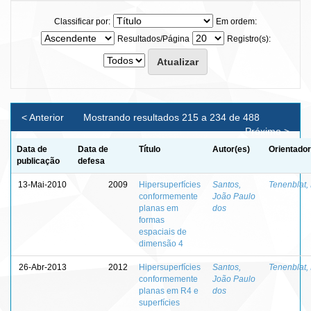
Classificar por:
Em ordem:
Resultados/Página
Registro(s):
< Anterior
Mostrando resultados 215 a 234 de 488
Próximo >
Data de
Data de
Título
Autor(es)
Orientador
publicação
defesa
13-Mai-2010
2009
Hipersuperfícies
Santos,
Tenenblat, 
conformemente
João Paulo
planas em
dos
formas
espaciais de
dimensão 4
26-Abr-2013
2012
Hipersuperfícies
Santos,
Tenenblat, 
conformemente
João Paulo
planas em R4 e
dos
superfícies