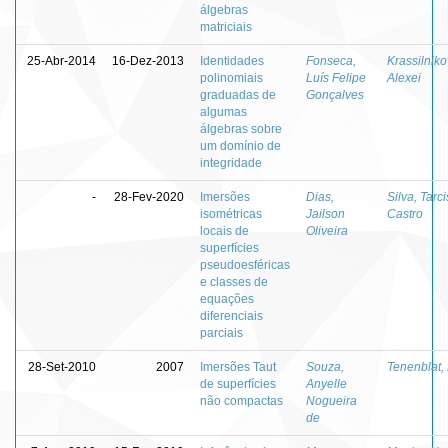
álgebras
matriciais
25-Abr-2014
16-Dez-2013
Identidades
Fonseca,
Krassilniko
polinomiais
Luís Felipe
Alexei
graduadas de
Gonçalves
algumas
álgebras sobre
um domínio de
integridade
-
28-Fev-2020
Imersões
Dias,
Silva, Tarci
isométricas
Jailson
Castro
locais de
Oliveira
superfícies
pseudoesféricas
e classes de
equações
diferenciais
parciais
28-Set-2010
2007
Imersões Taut
Souza,
Tenenblat, 
de superfícies
Anyelle
não compactas
Nogueira
de