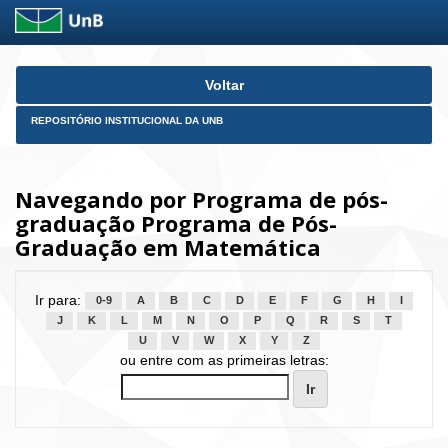
Skip
Voltar
navigation
REPOSITÓRIO INSTITUCIONAL DA UNB
Navegando por Programa de pós-
graduação Programa de Pós-
Graduação em Matemática
Ir para:
0-9
A
B
C
D
E
F
G
H
I
J
K
L
M
N
O
P
Q
R
S
T
U
V
W
X
Y
Z
ou entre com as primeiras letras: