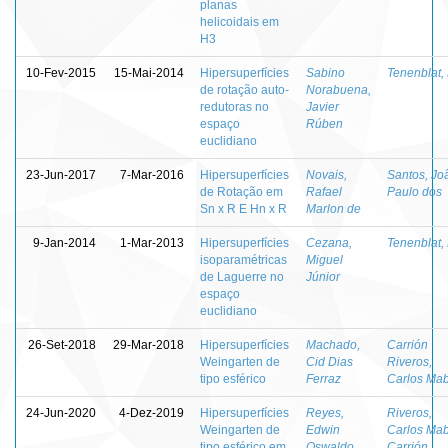
planas
helicoidais em
H3
10-Fev-2015
15-Mai-2014
Hipersuperfícies
Sabino
Tenenblat, 
de rotação auto-
Norabuena,
redutoras no
Javier
espaço
Rúben
euclidiano
23-Jun-2017
7-Mar-2016
Hipersuperfícies
Novais,
Santos, Jo
de Rotação em
Rafael
Paulo dos
Sn x R E Hn x R
Marlon de
9-Jan-2014
1-Mar-2013
Hipersuperfícies
Cezana,
Tenenblat, 
isoparamétricas
Miguel
de Laguerre no
Júnior
espaço
euclidiano
26-Set-2018
29-Mar-2018
Hipersuperfícies
Machado,
Carrión
Weingarten de
Cid Dias
Riveros,
tipo esférico
Ferraz
Carlos Ma
24-Jun-2020
4-Dez-2019
Hipersuperfícies
Reyes,
Riveros,
Weingarten de
Edwin
Carlos Ma
tipo esférico em
Oswaldo
Carrión