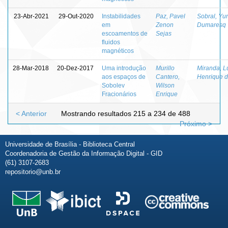
23-Abr-2021
29-Out-2020
Instabilidades
Paz, Pavel
Sobral, Yur
em
Zenon
Dumaresq
escoamentos de
Sejas
fluidos
magnéticos
28-Mar-2018
20-Dez-2017
Uma introdução
Murillo
Miranda, L
aos espaços de
Cantero,
Henrique 
Sobolev
Wilson
Fracionários
Enrique
< Anterior
Mostrando resultados 215 a 234 de 488
Próximo >
Universidade de Brasília - Biblioteca Central
Coordenadoria de Gestão da Informação Digital - GID
(61) 3107-2683
repositorio@unb.br