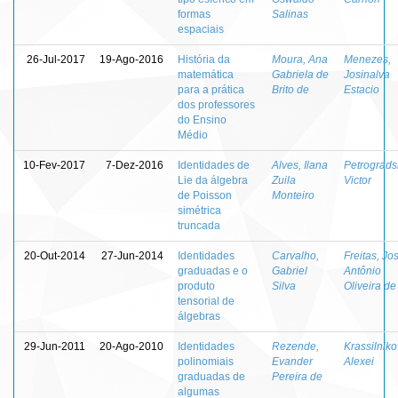
formas
Salinas
espaciais
26-Jul-2017
19-Ago-2016
História da
Moura, Ana
Menezes,
matemática
Gabriela de
Josinalva
para a prática
Brito de
Estacio
dos professores
do Ensino
Médio
10-Fev-2017
7-Dez-2016
Identidades de
Alves, Ilana
Petrogradsk
Lie da álgebra
Zuila
Victor
de Poisson
Monteiro
simétrica
truncada
20-Out-2014
27-Jun-2014
Identidades
Carvalho,
Freitas, Jo
graduadas e o
Gabriel
Antônio
produto
Silva
Oliveira de
tensorial de
álgebras
29-Jun-2011
20-Ago-2010
Identidades
Rezende,
Krassilniko
polinomiais
Evander
Alexei
graduadas de
Pereira de
algumas