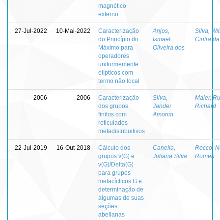
magnético
externo
27-Jul-2022
10-Mai-2022
Caracterização
Anjos,
Silva, Wil
do Princípio do
Ismael
Cintra da
Máximo para
Oliveira dos
operadores
uniformemente
elípticos com
termo não local
2006
2006
Caracterização
Silva,
Maier, Ru
dos grupos
Jander
Richard
finitos com
Amorim
reticulados
metadistribuitivos
22-Jul-2019
16-Out-2018
Cálculo dos
Canella,
Rocco, N
grupos v(G) e
Juliana Silva
Romeu
v(G)/Delta(G)
para grupos
metacíclicos G e
determinação de
algumas de suas
seções
abelianas