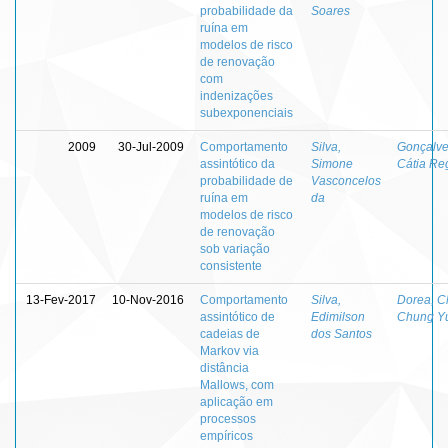
probabilidade da
Soares
ruína em
modelos de risco
de renovação
com
indenizações
subexponenciais
2009
30-Jul-2009
Comportamento
Silva,
Gonçalve
assintótico da
Simone
Cátia Re
probabilidade de
Vasconcelos
ruína em
da
modelos de risco
de renovação
sob variação
consistente
13-Fev-2017
10-Nov-2016
Comportamento
Silva,
Dorea, 
assintótico de
Edimilson
Chung Y
cadeias de
dos Santos
Markov via
distância
Mallows, com
aplicação em
processos
empíricos