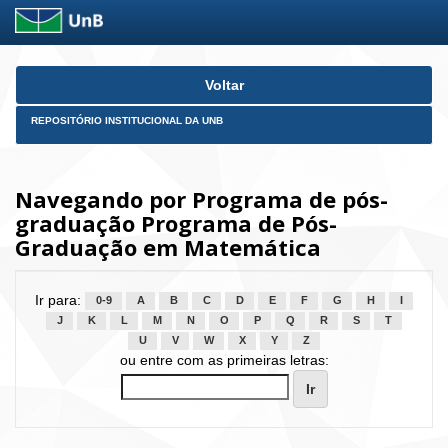
Skip
Voltar
navigation
REPOSITÓRIO INSTITUCIONAL DA UNB
Navegando por Programa de pós-
graduação Programa de Pós-
Graduação em Matemática
Ir para:
0-9
A
B
C
D
E
F
G
H
I
J
K
L
M
N
O
P
Q
R
S
T
U
V
W
X
Y
Z
ou entre com as primeiras letras: