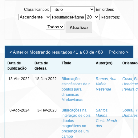
Classificar por:
Em ordem:
Resultados/Página
Registro(s):
< Anterior
Mostrando resultados 41 a 60 de 488
Próximo >
Data de
Data de
Título
Autor(es)
Orientad
publicação
defesa
13-Abr-2022
18-Jan-2022
Bifurcações
Ramos, Ana
Costa, P
estocásticas de n
Vitória
Henrique
pontos para
Rezende
Pereira 
dinâmicas
Markovianas
8-Ago-2024
3-Fev-2023
Bifurcações na
Santos,
Sobral, Y
interação de dois
Marina
Dumares
dipolos
Costa Merch
magnéticos na
dos
presença de um
campo