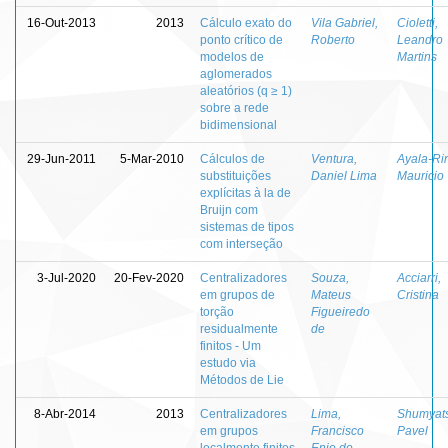
16-Out-2013
2013
Cálculo exato do
Vila Gabriel,
Cioletti,
ponto crítico de
Roberto
Leandro
modelos de
Martins
aglomerados
aleatórios (q ≥ 1)
sobre a rede
bidimensional
29-Jun-2011
5-Mar-2010
Cálculos de
Ventura,
Ayala-Ri
substituições
Daniel Lima
Mauricio
explícitas à la de
Bruijn com
sistemas de tipos
com interseção
3-Jul-2020
20-Fev-2020
Centralizadores
Souza,
Acciarri,
em grupos de
Mateus
Cristina
torção
Figueiredo
residualmente
de
finitos - Um
estudo via
Métodos de Lie
8-Abr-2014
2013
Centralizadores
Lima,
Shumyats
em grupos
Francisco
Pavel
localmente finitos
Enio do