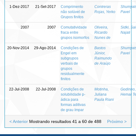
1-Dez-2017
21-Set-2017
Comprimento
Contreras
Shumyats
não solúvel de
Rojas, Yerko
Pavel
Grupos finitos
2007
2007
Comutatividade
Oliveira,
Sidki, Sa
fraca entre
Ricardo
Najati
grupos isomorfos
Nunes de
20-Nov-2014
29-Ago-2014
Condições de
Bastos
Shumyats
Engel em
Júnior,
Pavel
subgrupos
Raimundo
verbais de
de Araújo
grupos
residualmente
finitos
22-Jul-2008
22-Jul-2008
Condições de
Motinha,
Godinho,
solubilidade p-
Juliana
Hemar Te
ádica para
Paula Riani
formas aditivas
de grau ímpar
< Anterior
Mostrando resultados 41 a 60 de 488
Próximo >