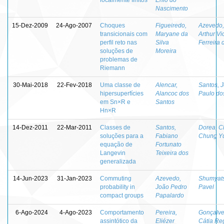
Nascimento
15-Dez-2009
24-Ago-2007
Choques
Figueiredo,
Azevedo,
transicionais com
Maryane da
Arthur Vi
perfil reto nas
Silva
Ferreira 
soluções de
Moreira
problemas de
Riemann
30-Mai-2018
22-Fev-2018
Uma classe de
Alencar,
Santos, 
hipersuperfícies
Alancoc dos
Paulo do
em Sn×R e
Santos
Hn×R
14-Dez-2011
22-Mar-2011
Classes de
Santos,
Dorea, 
soluções para a
Fabiano
Chung Y
equação de
Fortunato
Langevin
Teixeira dos
generalizada
14-Jun-2023
31-Jan-2023
Commuting
Azevedo,
Shumyats
probability in
João Pedro
Pavel
compact groups
Papalardo
6-Ago-2024
4-Ago-2023
Comportamento
Pereira,
Gonçalve
assintótico da
Eliézer
Cátia Re