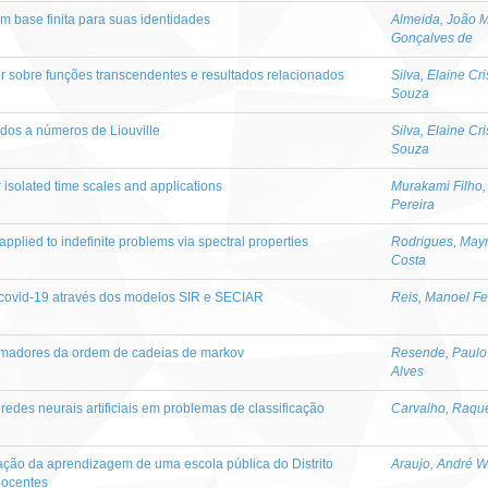
m base finita para suas identidades
Almeida, João 
Gonçalves de
 sobre funções transcendentes e resultados relacionados
Silva, Elaine Cri
Souza
ados a números de Liouville
Silva, Elaine Cri
Souza
r isolated time scales and applications
Murakami Filho
Pereira
applied to indefinite problems via spectral properties
Rodrigues, May
Costa
covid-19 através dos modelos SIR e SECIAR
Reis, Manoel F
timadores da ordem de cadeias de markov
Resende, Paulo
Alves
des neurais artificiais em problemas de classificação
Carvalho, Raqu
ação da aprendizagem de uma escola pública do Distrito
Araujo, André 
docentes