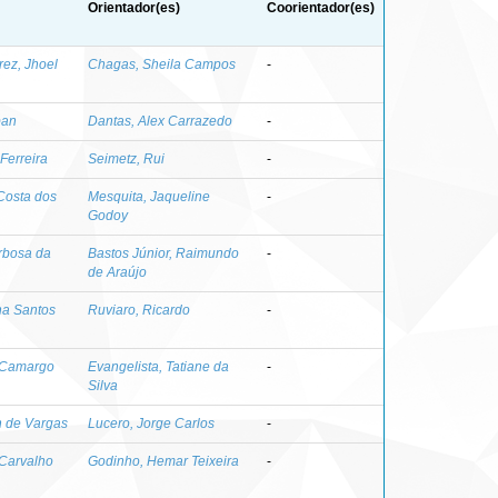
Orientador(es)
Coorientador(es)
rez, Jhoel
Chagas, Sheila Campos
-
ban
Dantas, Alex Carrazedo
-
Ferreira
Seimetz, Rui
-
Costa dos
Mesquita, Jaqueline
-
Godoy
rbosa da
Bastos Júnior, Raimundo
-
de Araújo
na Santos
Ruviaro, Ricardo
-
o Camargo
Evangelista, Tatiane da
-
Silva
n de Vargas
Lucero, Jorge Carlos
-
 Carvalho
Godinho, Hemar Teixeira
-