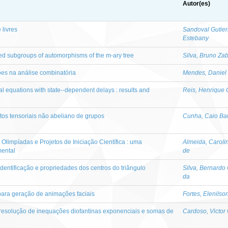
Autor(es)
 livres
Sandoval Gutier
Estebany
osed subgroups of automorphisms of the m-ary tree
Silva, Bruno Za
es na análise combinatória
Mendes, Daniel 
tial equations with state--dependent delays : results and
Reis, Henrique 
tos tensoriais não abeliano de grupos
Cunha, Caio Ba
Olimpíadas e Projetos de Iniciação Científica : uma
Almeida, Caroli
mental
de
Identificação e propriedades dos centros do triângulo
Silva, Bernard
da
para geração de animações faciais
Fortes, Elenilso
resolução de inequações diofantinas exponenciais e somas de
Cardoso, Victor