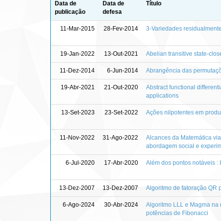
Data de
Data de
Título
publicação
defesa
11-Mar-2015
28-Fev-2014
3-Variedades residualmente
19-Jan-2022
13-Out-2021
Abelian transitive state-cl
11-Dez-2014
6-Jun-2014
Abrangência das permutaçõ
19-Abr-2021
21-Out-2020
Abstract functional differen
applications
13-Set-2023
23-Set-2022
Ações nilpotentes em produ
11-Nov-2022
31-Ago-2022
Alcances da Matemática via 
abordagem social e experi
6-Jul-2020
17-Abr-2020
Além dos pontos notáveis : 
13-Dez-2007
13-Dez-2007
Algoritmo de fatoração QR 
6-Ago-2024
30-Abr-2024
Algoritmo LLL e Magma na 
potências de Fibonacci