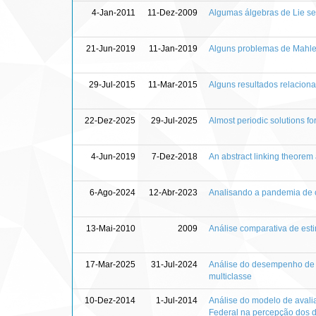
4-Jan-2011
11-Dez-2009
Algumas álgebras de Lie se
21-Jun-2019
11-Jan-2019
Alguns problemas de Mahler
29-Jul-2015
11-Mar-2015
Alguns resultados relacion
22-Dez-2025
29-Jul-2025
Almost periodic solutions fo
4-Jun-2019
7-Dez-2018
An abstract linking theorem 
6-Ago-2024
12-Abr-2023
Analisando a pandemia de 
13-Mai-2010
2009
Análise comparativa de es
17-Mar-2025
31-Jul-2024
Análise do desempenho de re
multiclasse
10-Dez-2014
1-Jul-2014
Análise do modelo de avali
Federal na percepção dos 