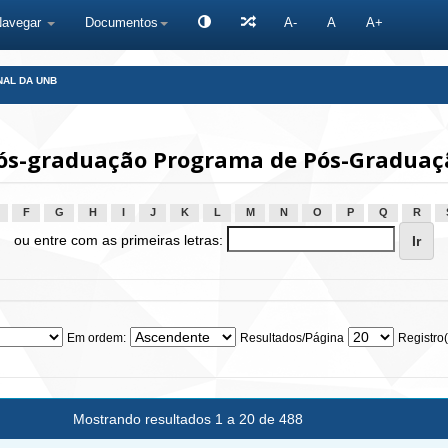
Navegar
Documentos
A-
A
A+
NAL DA UNB
ós-graduação Programa de Pós-Gradua
F
G
H
I
J
K
L
M
N
O
P
Q
R
ou entre com as primeiras letras:
Em ordem:
Resultados/Página
Registro(
Mostrando resultados 1 a 20 de 488