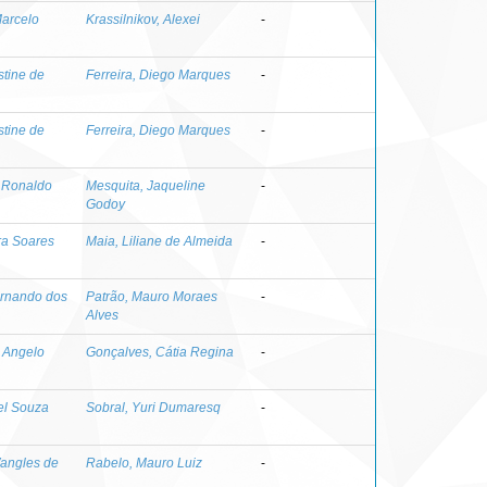
Marcelo
Krassilnikov, Alexei
-
stine de
Ferreira, Diego Marques
-
stine de
Ferreira, Diego Marques
-
, Ronaldo
Mesquita, Jaqueline
-
Godoy
ra Soares
Maia, Liliane de Almeida
-
ernando dos
Patrão, Mauro Moraes
-
Alves
 Angelo
Gonçalves, Cátia Regina
-
el Souza
Sobral, Yuri Dumaresq
-
Wangles de
Rabelo, Mauro Luiz
-