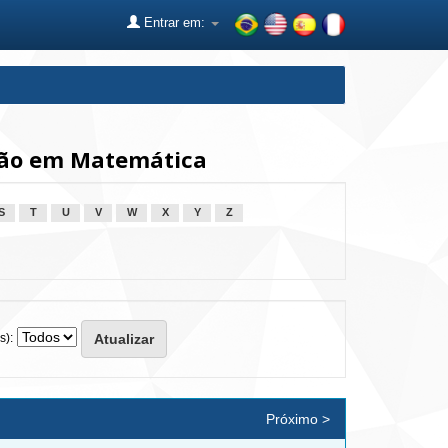
Entrar em:
ção em Matemática
S
T
U
V
W
X
Y
Z
s):
Próximo >