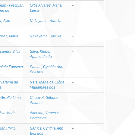
riany Frechiani
Ortíz Alvarez, Maria
-
rte de
Luisa
, Aiko
Nakayama, Haruka
-
chez, Maria
Nakayama, Haruka
-
sandra Silva
Silva, Kleber
-
Aparecido da
niele Fonseca
Santos, Cynthia Ann
-
Bell dos
 Naraina de
Reis, Maria da Glória
-
s
Magalhães dos
Giselle Lima
Chauvet, Gilberto
-
Antunes
ícia Maria
Almeida, Vanessa
-
Borges de
tian Philip
Santos, Cynthia Ann
-
Bell dos