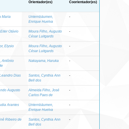
Orientador(es)
Coorientador(es)
a Maria
Unternbäumen,
-
Enrique Huelva
Eiter Otávio
Moura Filho, Augusto
-
César Luitgards
r, Elysio
Moura Filho, Augusto
-
César Luitgards
, Antônio
Nakayama, Haruka
-
de
 Leandro Dias
Santos, Cynthia Ann
-
Bell dos
ando Augusto
Almeida Filho, José
-
Carlos Paes de
audia Arantes
Unternbäumen,
-
Enrique Huelva
inê Ribeiro de
Santos, Cynthia Ann
-
Bell dos