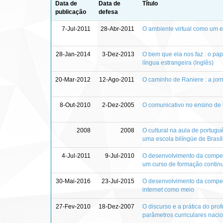
Data de
Data de
Título
publicação
defesa
7-Jul-2011
28-Abr-2011
O ambiente virtual como um 
28-Jan-2014
3-Dez-2013
O bem que ela nos faz : o p
língua estrangeira (Inglês)
20-Mar-2012
12-Ago-2011
O caminho de Raniere : a jo
8-Out-2010
2-Dez-2005
O comunicativo no ensino de l
2008
2008
O cultural na aula de portug
uma escola bilíngüe de Brasíl
4-Jul-2011
9-Jul-2010
O desenvolvimento da competê
um curso de formação continu
30-Mai-2016
23-Jul-2015
O desenvolvimento da competê
internet como meio
27-Fev-2010
18-Dez-2007
O discurso e a prática do prof
parâmetros curriculares naci