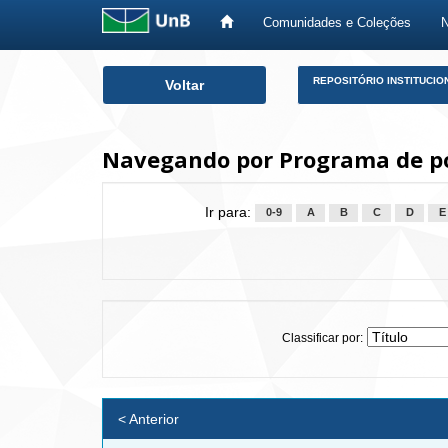
Comunidades e Coleções
Skip
REPOSITÓRIO INSTITUCIO
Voltar
navigation
Navegando por Programa de pó
Ir para:
0-9
A
B
C
D
E
Classificar por:
< Anterior