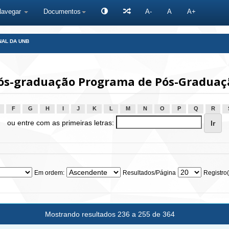
Navegar
Documentos
A-
A
A+
NAL DA UNB
s-graduação Programa de Pós-Graduaçã
F
G
H
I
J
K
L
M
N
O
P
Q
R
ou entre com as primeiras letras:
Em ordem:
Resultados/Página
Registro(
Mostrando resultados 236 a 255 de 364