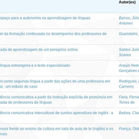
Autor(es)
espaço para a autonomia na aprendizagem de línguas
Barros, Júli
Antunes
apel da formação continuada no desempenho dos professores de
Guandalini, 
rnada de aprendizagem de um peregrino online
Santos Junio
Soares
íngua estrangeira e o texto especializado
Araújo Neto
Gonçalves 
uês como segunda língua a partir das ações de uma professora em
Rodrigues,
ia : um estudo de caso
Carneiro
ncia comunicativa a partir da instrução explícita de pronúncia em
Faria, Fern
ada de professores de línguas
Torres de
ncia comunicativa intercultural de surdos aprendizes de inglês : a
Batista, Cl
essor frente ao ensino de cultura em sala de aula de le (inglês) e os
França, Old
onais