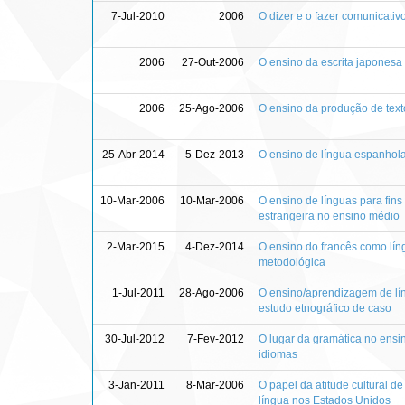
7-Jul-2010
2006
O dizer e o fazer comunicati
2006
27-Out-2006
O ensino da escrita japonesa 
2006
25-Ago-2006
O ensino da produção de text
25-Abr-2014
5-Dez-2013
O ensino de língua espanhola n
10-Mar-2006
10-Mar-2006
O ensino de línguas para fin
estrangeira no ensino médio
2-Mar-2015
4-Dez-2014
O ensino do francês como líng
metodológica
1-Jul-2011
28-Ago-2006
O ensino/aprendizagem de lín
estudo etnográfico de caso
30-Jul-2012
7-Fev-2012
O lugar da gramática no ensi
idiomas
3-Jan-2011
8-Mar-2006
O papel da atitude cultural d
língua nos Estados Unidos