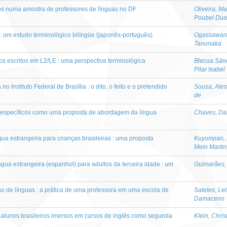
vos numa amostra de professores de línguas no DF
Oliveira, Ma
Poubel Dua
: um estudo terminológico bilíngüe (japonês-português)
Ogassawara
Tanonaka
os escritos em L2/LE : uma perspectiva terminológica
Blecua Sán
Pilar Isabel
o Instituto Federal de Brasília : o dito, o feito e o pretendido
Sousa, Ales
de
s específicos como uma proposta de abordagem da língua
Chaves, Da
ua estrangeira para crianças brasileiras : uma proposta
Kuyumjian,
Melo Martin
gua estrangeira (espanhol) para adultos da terceira idade : um
Guimarães, 
no de línguas : a prática de uma professora em uma escola de
Sateles, Let
Damaceno
e alunos brasileiros imersos em cursos de inglês como segunda
Klein, Chris