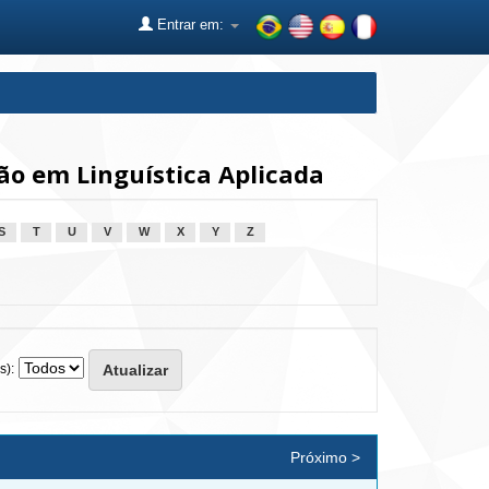
Entrar em:
o em Linguística Aplicada
S
T
U
V
W
X
Y
Z
s):
Próximo >