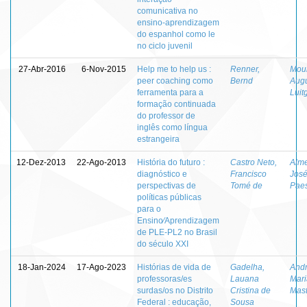
comunicativa no
ensino-aprendizagem
do espanhol como le
no ciclo juvenil
27-Abr-2016
6-Nov-2015
Help me to help us :
Renner,
Mour
peer coaching como
Bernd
Augu
ferramenta para a
Luit
formação continuada
do professor de
inglês como língua
estrangeira
12-Dez-2013
22-Ago-2013
História do futuro :
Castro Neto,
Alme
diagnóstico e
Francisco
José
perspectivas de
Tomé de
Pae
políticas públicas
para o
Ensino⁄Aprendizagem
de PLE-PL2 no Brasil
do século XXI
18-Jan-2024
17-Ago-2023
Histórias de vida de
Gadelha,
Andr
professoras/es
Lauana
Mar
surdas/os no Distrito
Cristina de
Mast
Federal : educação,
Sousa