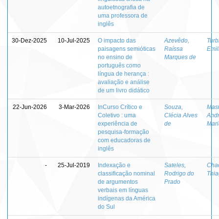
autoetnografia de
uma professora de
inglês
30-Dez-2025
10-Jul-2025
O impacto das
Azevêdo,
Turb
paisagens semióticas
Raíssa
Emil
no ensino de
Marques de
português como
língua de herança :
avaliação e análise
de um livro didático
22-Jun-2026
3-Mar-2026
InCurso Crítico e
Souza,
Mast
Coletivo : uma
Clécia Alves
Andr
experiência de
de
Mar
pesquisa-formação
com educadoras de
inglês
-
25-Jul-2019
Indexação e
Sateles,
Cha
classificação nominal
Rodrigo do
Thia
de argumentos
Prado
verbais em línguas
indígenas da América
do Sul