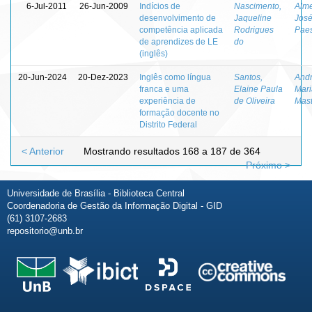
6-Jul-2011
26-Jun-2009
Indícios de
Nascimento,
Alme
desenvolvimento de
Jaqueline
José
competência aplicada
Rodrigues
Pae
de aprendizes de LE
do
(inglês)
20-Jun-2024
20-Dez-2023
Inglês como língua
Santos,
Andr
franca e uma
Elaine Paula
Mar
experiência de
de Oliveira
Mast
formação docente no
Distrito Federal
< Anterior
Mostrando resultados 168 a 187 de 364
Próximo >
Universidade de Brasília - Biblioteca Central
Coordenadoria de Gestão da Informação Digital - GID
(61) 3107-2683
repositorio@unb.br