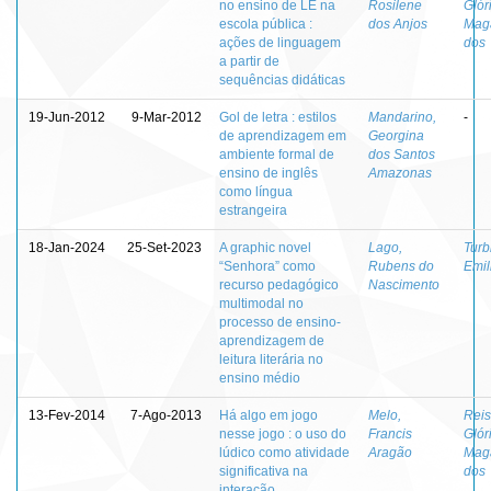
no ensino de LE na
Rosilene
Glór
escola pública :
dos Anjos
Mag
ações de linguagem
dos
a partir de
sequências didáticas
19-Jun-2012
9-Mar-2012
Gol de letra : estilos
Mandarino,
-
de aprendizagem em
Georgina
ambiente formal de
dos Santos
ensino de inglês
Amazonas
como língua
estrangeira
18-Jan-2024
25-Set-2023
A graphic novel
Lago,
Turb
“Senhora” como
Rubens do
Emil
recurso pedagógico
Nascimento
multimodal no
processo de ensino-
aprendizagem de
leitura literária no
ensino médio
13-Fev-2014
7-Ago-2013
Há algo em jogo
Melo,
Reis
nesse jogo : o uso do
Francis
Glór
lúdico como atividade
Aragão
Mag
significativa na
dos
interação