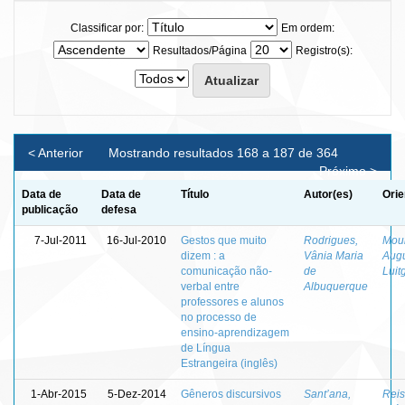
Classificar por:
Em ordem:
Resultados/Página
Registro(s):
< Anterior
Mostrando resultados 168 a 187 de 364
Próximo >
Data de
Data de
Título
Autor(es)
Orie
publicação
defesa
7-Jul-2011
16-Jul-2010
Gestos que muito
Rodrigues,
Mour
dizem : a
Vânia Maria
Augu
comunicação não-
de
Luit
verbal entre
Albuquerque
professores e alunos
no processo de
ensino-aprendizagem
de Língua
Estrangeira (inglês)
1-Abr-2015
5-Dez-2014
Gêneros discursivos
Sant’ana,
Reis