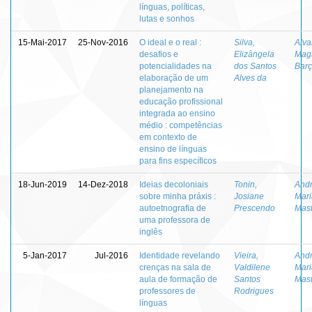
línguas, políticas,
lutas e sonhos
15-Mai-2017
25-Nov-2016
O ideal e o real :
Silva,
Alva
desafios e
Elizângela
Maga
potencialidades na
dos Santos
Barç
elaboração de um
Alves da
planejamento na
educação profissional
integrada ao ensino
médio : competências
em contexto de
ensino de línguas
para fins específicos
18-Jun-2019
14-Dez-2018
Ideias decoloniais
Tonin,
Andr
sobre minha práxis :
Josiane
Mar
autoetnografia de
Prescendo
Mast
uma professora de
inglês
5-Jan-2017
Jul-2016
Identidade revelando
Vieira,
Andr
crenças na sala de
Valdilene
Mar
aula de formação de
Santos
Mast
professores de
Rodrigues
línguas