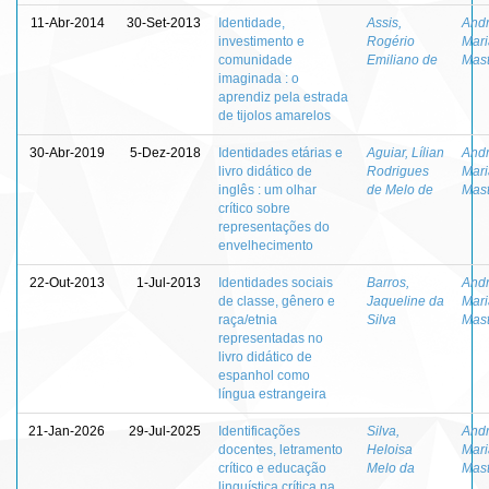
11-Abr-2014
30-Set-2013
Identidade,
Assis,
Andr
investimento e
Rogério
Mar
comunidade
Emiliano de
Mast
imaginada : o
aprendiz pela estrada
de tijolos amarelos
30-Abr-2019
5-Dez-2018
Identidades etárias e
Aguiar, Lílian
Andr
livro didático de
Rodrigues
Mar
inglês : um olhar
de Melo de
Mast
crítico sobre
representações do
envelhecimento
22-Out-2013
1-Jul-2013
Identidades sociais
Barros,
Andr
de classe, gênero e
Jaqueline da
Mar
raça/etnia
Silva
Mast
representadas no
livro didático de
espanhol como
língua estrangeira
21-Jan-2026
29-Jul-2025
Identificações
Silva,
Andr
docentes, letramento
Heloisa
Mar
crítico e educação
Melo da
Mast
linguística crítica na