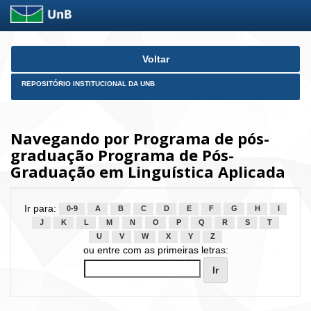
Skip
Voltar
navigation
REPOSITÓRIO INSTITUCIONAL DA UNB
Navegando por Programa de pós-
graduação Programa de Pós-
Graduação em Linguística Aplicada
Ir para:
0-9
A
B
C
D
E
F
G
H
I
J
K
L
M
N
O
P
Q
R
S
T
U
V
W
X
Y
Z
ou entre com as primeiras letras: