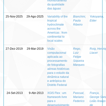
monitoramento
da qualidade
das águas
25-Nov-2025
29-Ago-2025
Variability of the
Bianchini,
Yokoyama,
tropical
Paula
Elder
hydroclimate
Ribeiro
across the
Americas : from
continental to
local scales
27-Dez-2019
29-Mar-2019
Visão
Rego,
Roig, Henri
computacional
Luiz
Llacer
aplicada ao
Felipe
processamento
Siqueira
de fotografias
Marques
aéreas históricas
para o estudo da
dinâmica natural
e antrópica do
Distrito Federal
24-Set-2013
9-Abr-2013
XGIS Flex : um
Pascual,
França,
framework livre
Mariano
George San
para o
Federico
Leão Araújo
desenvolvimento
de