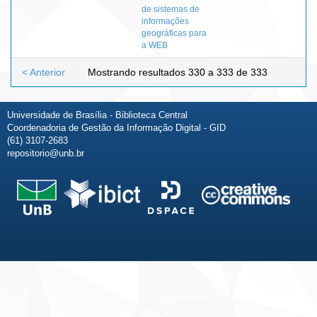
de sistemas de
informações
geográficas para
a WEB
< Anterior
Mostrando resultados 330 a 333 de 333
Universidade de Brasília - Biblioteca Central
Coordenadoria de Gestão da Informação Digital - GID
(61) 3107-2683
repositorio@unb.br
Fale conosco
Sobre