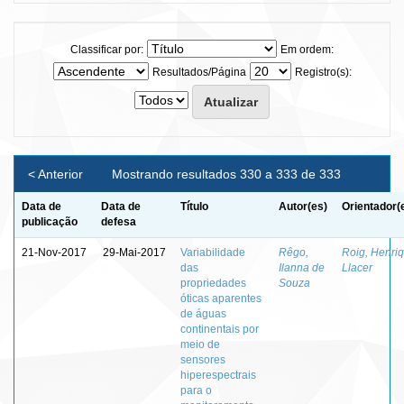
Classificar por:
Em ordem:
Resultados/Página
Registro(s):
< Anterior
Mostrando resultados 330 a 333 de 333
Data de
Data de
Título
Autor(es)
Orientador(
publicação
defesa
21-Nov-2017
29-Mai-2017
Variabilidade
Rêgo,
Roig, Henri
das
Ilanna de
Llacer
propriedades
Souza
óticas aparentes
de águas
continentais por
meio de
sensores
hiperespectrais
para o