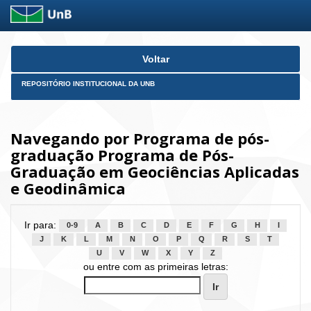
Skip
Voltar
navigation
REPOSITÓRIO INSTITUCIONAL DA UNB
Navegando por Programa de pós-
graduação Programa de Pós-
Graduação em Geociências Aplicadas
e Geodinâmica
Ir para:
0-9
A
B
C
D
E
F
G
H
I
J
K
L
M
N
O
P
Q
R
S
T
U
V
W
X
Y
Z
ou entre com as primeiras letras: