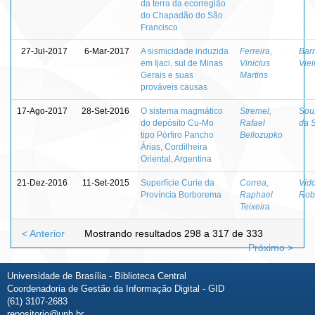
da terra da ecorregião
do Chapadão do São
Francisco
27-Jul-2017
6-Mar-2017
A sismicidade induzida
Ferreira,
Bar
em Ijaci, sul de Minas
Vinicius
Viei
Gerais e suas
Martins
prováveis causas
17-Ago-2017
28-Set-2016
O sistema magmático
Stremel,
Sou
do depósito Cu-Mo
Rafael
da S
tipo Pórfiro Pancho
Bellozupko
Árias, Cordilheira
Oriental, Argentina
21-Dez-2016
11-Set-2015
Superfície Curie da
Correa,
Vido
Província Borborema
Raphael
Rob
Teixeira
< Anterior
Mostrando resultados 298 a 317 de 333
Próximo >
Universidade de Brasília - Biblioteca Central
Coordenadoria de Gestão da Informação Digital - GID
(61) 3107-2683
repositorio@unb.br