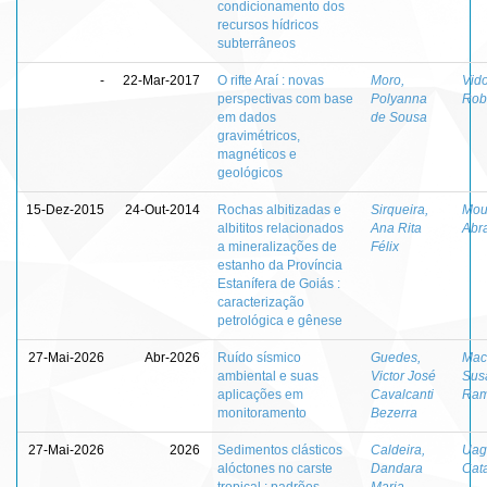
condicionamento dos
recursos hídricos
subterrâneos
-
22-Mar-2017
O rifte Araí : novas
Moro,
Vido
perspectivas com base
Polyanna
Rob
em dados
de Sousa
gravimétricos,
magnéticos e
geológicos
15-Dez-2015
24-Out-2014
Rochas albitizadas e
Sirqueira,
Mou
albititos relacionados
Ana Rita
Abr
a mineralizações de
Félix
estanho da Província
Estanífera de Goiás :
caracterização
petrológica e gênese
27-Mai-2026
Abr-2026
Ruído sísmico
Guedes,
Maci
ambiental e suas
Victor José
Sus
aplicações em
Cavalcanti
Ram
monitoramento
Bezerra
27-Mai-2026
2026
Sedimentos clásticos
Caldeira,
Uag
alóctones no carste
Dandara
Cat
tropical : padrões
Maria