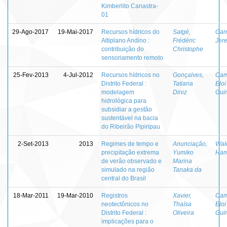
Kimberlito Canastra-
01
29-Ago-2017
19-Mai-2017
Recursos hídricos do
Satgé,
Garn
Altiplano Andino :
Frédéric
Jer
contribuição do
Christophe
sensoriamento remoto
25-Fev-2013
4-Jul-2012
Recursos hídricos no
Gonçalves,
Cam
Distrito Federal :
Tatiana
Eloi
modelagem
Diniz
Gui
hidrológica para
subsidiar a gestão
sustentável na bacia
do Ribeirão Pipiripau
2-Set-2013
2013
Regimes de tempo e
Anunciação,
Wald
precipitação extrema
Yumiko
Han
de verão observado e
Marina
simulado na região
Tanaka da
central do Brasil
18-Mar-2011
19-Mar-2010
Registros
Xavier,
Cam
neotectônicos no
Thaísa
Eloi
Distrito Federal :
Oliveira
Gui
implicações para o