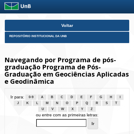
Skip
Voltar
navigation
REPOSITÓRIO INSTITUCIONAL DA UNB
Navegando por Programa de pós-
graduação Programa de Pós-
Graduação em Geociências Aplicadas
e Geodinâmica
Ir para:
0-9
A
B
C
D
E
F
G
H
I
J
K
L
M
N
O
P
Q
R
S
T
U
V
W
X
Y
Z
ou entre com as primeiras letras: