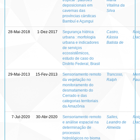
deposicionais em
Vitalina da
cavernas das
Silva
províncias cársticas
Bambuí e Açungui
28-Mai-2018
1-Dez-2017
Segurança hídrica
Castro,
Roi
urbana : morfologia
Kássia
Llac
urbana e indicadores
Batista de
de serviços
ecossistêmicos,
estudo de caso do
Distrito Federal, Brasil
29-Mai-2013
15-Fev-2013
Sensoriamento remoto
Trancoso,
Men
da vegetação no
Ralph
Pau
monitoramento do
desmatamento do
Cerrado e das
categorias territoriais
da Amazônia
7-Jul-2020
30-Abr-2020
Sensoriamento remoto
Salles,
Roi
e análise espacial na
Leandro de
Llac
determinação de
Almeida
processos
hidrológicos no bioma