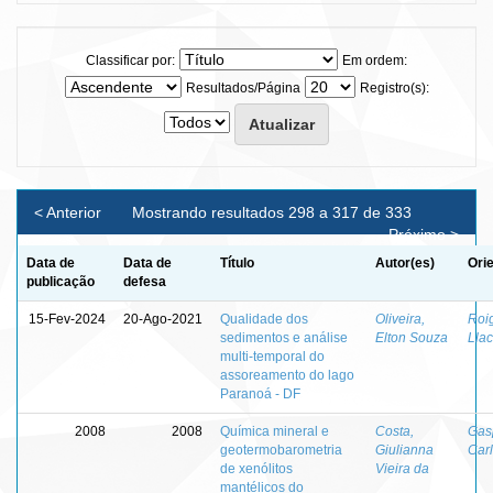
Classificar por:
Em ordem:
Resultados/Página
Registro(s):
< Anterior
Mostrando resultados 298 a 317 de 333
Próximo >
Data de
Data de
Título
Autor(es)
Ori
publicação
defesa
15-Fev-2024
20-Ago-2021
Qualidade dos
Oliveira,
Roi
sedimentos e análise
Elton Souza
Llac
multi-temporal do
assoreamento do lago
Paranoá - DF
2008
2008
Química mineral e
Costa,
Gas
geotermobarometria
Giulianna
Car
de xenólitos
Vieira da
mantélicos do