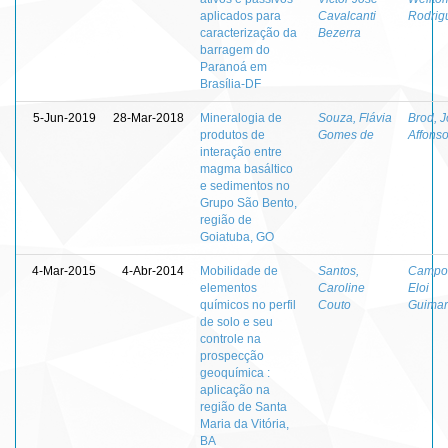
aplicados para
Cavalcanti
Rodrig
caracterização da
Bezerra
barragem do
Paranoá em
Brasília-DF
5-Jun-2019
28-Mar-2018
Mineralogia de
Souza, Flávia
Brod, 
produtos de
Gomes de
Affons
interação entre
magma basáltico
e sedimentos no
Grupo São Bento,
região de
Goiatuba, GO
4-Mar-2015
4-Abr-2014
Mobilidade de
Santos,
Campos
elementos
Caroline
Eloi
químicos no perfil
Couto
Guimar
de solo e seu
controle na
prospecção
geoquímica :
aplicação na
região de Santa
Maria da Vitória,
BA