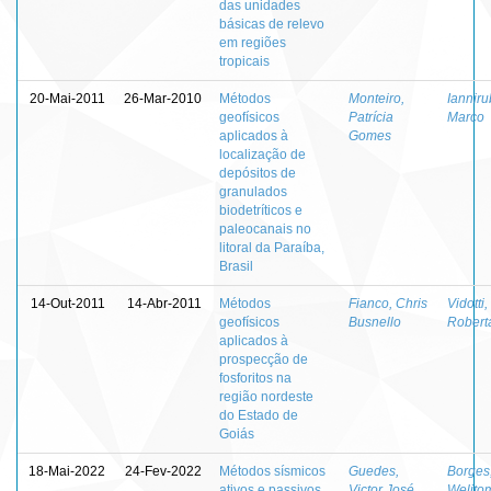
das unidades
básicas de relevo
em regiões
tropicais
20-Mai-2011
26-Mar-2010
Métodos
Monteiro,
Ianniru
geofísicos
Patrícia
Marco
aplicados à
Gomes
localização de
depósitos de
granulados
biodetríticos e
paleocanais no
litoral da Paraíba,
Brasil
14-Out-2011
14-Abr-2011
Métodos
Fianco, Chris
Vidotti,
geofísicos
Busnello
Robert
aplicados à
prospecção de
fosforitos na
região nordeste
do Estado de
Goiás
18-Mai-2022
24-Fev-2022
Métodos sísmicos
Guedes,
Borges
ativos e passivos
Victor José
Welito