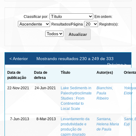
Classificar por:
Em ordem:
Resultados/Página
Registro(s):
< Anterior
Mostrando resultados 230 a 249 de 333
Próximo >
Data de
Data de
Título
Autor(es)
Orient
publicação
defesa
22-Nov-2021
24-Jun-2021
Lake Sediments in
Bianchini,
Yokoya
Paleohydroclimate
Paula
Elder
Studies : From
Ribeiro
Continental to
Local Scale
7-Jun-2013
8-Mar-2013
Levantamento da
Santana,
Sano, 
produtividade e
Helena Maria
Eyji
produção de
de Paula
capim dourado