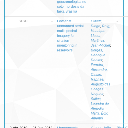
geocronológica no
setor nordeste da
faixa Brasília
2020
-
Low-cost
Olivetti,
-
unmanned aerial
Diogo
;
Roig,
multispectral
Henrique
imagery for
Llacer
;
siltation
Martinez,
monitoring in
Jean-Michel
;
reservoirs
Borges,
Henrique
Dantas
;
Ferreira,
Alexandre
;
Casari,
Raphael
Augusto das
Chagas
Noqueli
;
Salles,
Leandro de
Almedia
;
Malta, Édio
Albertin
2-Abr-2019
25-Jun-2018
Mapeamento
Cunha, João
Bias, E