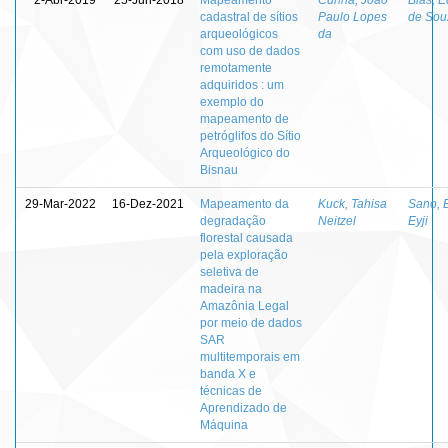
cadastral de sítios
Paulo Lopes
de Sou
arqueológicos
da
com uso de dados
remotamente
adquiridos : um
exemplo do
mapeamento de
petróglifos do Sítio
Arqueológico do
Bisnau
29-Mar-2022
16-Dez-2021
Mapeamento da
Kuck, Tahisa
Sano, 
degradação
Neitzel
Eyji
florestal causada
pela exploração
seletiva de
madeira na
Amazônia Legal
por meio de dados
SAR
multitemporais em
banda X e
técnicas de
Aprendizado de
Máquina