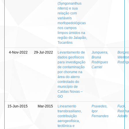
(Syngonanthus
nitens) e sua
relação com
variáveis
morfopedológicas
nos campos
limpos úmidos na
região do Jalapão,
Tocantins
4-Nov-2022
29-Jul-2022
Levantamento de
Junqueira,
Borges
dados geofísicos
Bruna
Welito
para investigação
Rodrigues
Rodrig
de contaminação
Carriel
por chorume na
área do aterro
controlado do
município de
Caldas Novas –
GO
15-Jun-2015
Mar-2015
Lineamento
Praxedes,
Fuck,
transbrasiliano,
Igor
Reinha
contribuição
Fernandes
Adolfo
aerogeofísica,
tectônica e