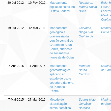
30-Jul-2012
10-Fev-2012
Mapeamento
Neumann,
Roig, 
digital de solos, no
Marina Rolim
Llacer
;
Distrito Federal
Bilich
Lacerd
Marilus
Coelho
19-Jul-2012
12-Mai-2011
Mapeamento
Carvalho,
Menese
geológico e
Diogo Luiz
Paulo 
gravimetria da
Orphão de
porção central do
Graben de Água
Bonita, sudoeste
de Tocantins e
noroeste de Goiás
7-Abr-2016
4-Ago-2015
Mapeamento
Mendes,
Martins
geomorfológico
Bruna
de Sou
aplicado ao
Cardoso
estudo do uso e
cobertura da terra
no Planalto
Central
7-Mai-2015
27-Mar-2015
Método de
Soares Neto,
Martins
classificação
Gervásio
de Sou
semiautomático
Barbosa