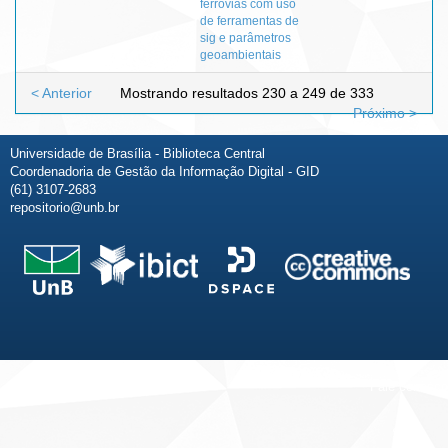
ferrovias com uso
de ferramentas de
sig e parâmetros
geoambientais
< Anterior
Mostrando resultados 230 a 249 de 333
Próximo >
Universidade de Brasília - Biblioteca Central
Coordenadoria de Gestão da Informação Digital - GID
(61) 3107-2683
repositorio@unb.br
Fale conosco
Sobre