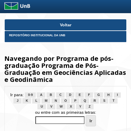
Skip
Voltar
navigation
REPOSITÓRIO INSTITUCIONAL DA UNB
Navegando por Programa de pós-
graduação Programa de Pós-
Graduação em Geociências Aplicadas
e Geodinâmica
Ir para:
0-9
A
B
C
D
E
F
G
H
I
J
K
L
M
N
O
P
Q
R
S
T
U
V
W
X
Y
Z
ou entre com as primeiras letras: