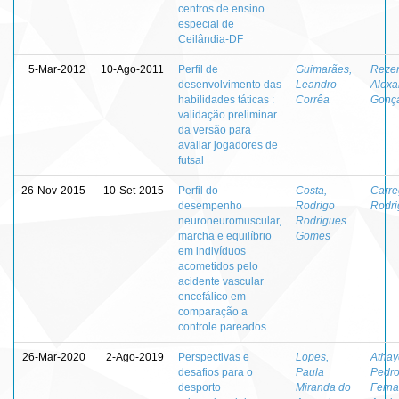
centros de ensino
especial de
Ceilândia-DF
5-Mar-2012
10-Ago-2011
Perfil de
Guimarães,
Reze
desenvolvimento das
Leandro
Alexa
habilidades táticas :
Corrêa
Gonça
validação preliminar
da versão para
avaliar jogadores de
futsal
26-Nov-2015
10-Set-2015
Perfil do
Costa,
Carre
desempenho
Rodrigo
Rodri
neuroneuromuscular,
Rodrigues
marcha e equilíbrio
Gomes
em indivíduos
acometidos pelo
acidente vascular
encefálico em
comparação a
controle pareados
26-Mar-2020
2-Ago-2019
Perspectivas e
Lopes,
Athay
desafios para o
Paula
Pedr
desporto
Miranda do
Fern