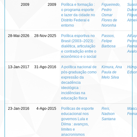
2009
2009
Política e formação :
Figueiredo,
Suas
o programa esporte
Pedro
Dulce
e lazer da cidade no
Osmar
Filgu
Distrito Federal e
Flores de
Alme
entorno
Noronha
28-Mai-2026
28-Nov-2025
Política esportiva no
Passos,
Athay
Brasil (2003–2023) :
Felipe
Pedr
dialética, articulação
Barbosa
Fern
e contradição entre o
Aval
econômico e o social
13-Jan-2017
31-Ago-2016
A política nacional de
Kimura, Ana
Húnga
pós-graduação como
Paula de
Edson
expressão da
Melo Silva
decadência
ideológica :
incidências na
educação física
23-Jan-2016
4-Ago-2015
Políticas de esporte
Reis,
Masc
educacional nos
Nadson
Fern
governos Lula e
Santana
Dilma : avanços,
limites e
anacronismos