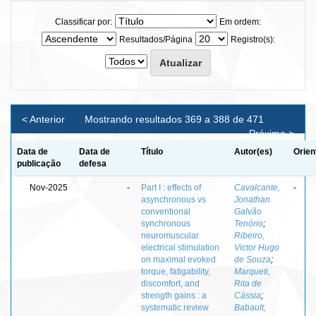
Classificar por:
Em ordem:
Resultados/Página
Registro(s):
< Anterior
Mostrando resultados 369 a 388 de 471
Próximo >
Data de
Data de
Título
Autor(es)
Orien
publicação
defesa
Nov-2025
-
Part I : effects of
Cavalcante,
-
asynchronous vs
Jonathan
conventional
Galvão
synchronous
Tenório
;
neuromuscular
Ribeiro,
electrical stimulation
Victor Hugo
on maximal evoked
de Souza
;
torque, fatigability,
Marqueti,
discomfort, and
Rita de
strength gains : a
Cássia
;
systematic review
Babault,