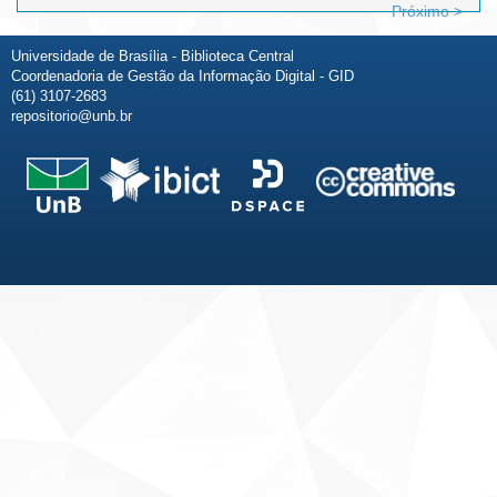
Próximo >
Universidade de Brasília - Biblioteca Central
Coordenadoria de Gestão da Informação Digital - GID
(61) 3107-2683
repositorio@unb.br
Fale conosco
Sobre