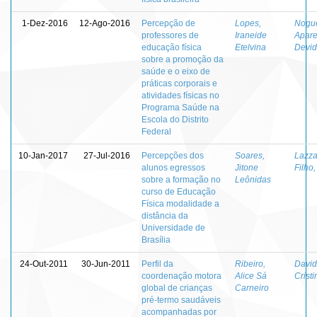
1-Dez-2016
12-Ago-2016
Percepção de
Lopes,
Nogue
professores de
Iraneide
Apare
educação física
Etelvina
Devi
sobre a promoção da
saúde e o eixo de
práticas corporais e
atividades físicas no
Programa Saúde na
Escola do Distrito
Federal
10-Jan-2017
27-Jul-2016
Percepções dos
Soares,
Lazzar
alunos egressos
Jitone
Filho,
sobre a formação no
Leônidas
curso de Educação
Física modalidade a
distância da
Universidade de
Brasília
24-Out-2011
30-Jun-2011
Perfil da
Ribeiro,
David
coordenação motora
Alice Sá
Crist
global de crianças
Carneiro
pré-termo saudáveis
acompanhadas por