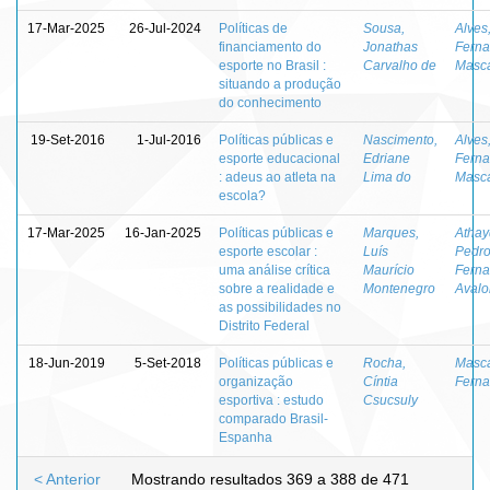
17-Mar-2025
26-Jul-2024
Políticas de
Sousa,
Alves
financiamento do
Jonathas
Fern
esporte no Brasil :
Carvalho de
Masc
situando a produção
do conhecimento
19-Set-2016
1-Jul-2016
Políticas públicas e
Nascimento,
Alves
esporte educacional
Edriane
Fern
: adeus ao atleta na
Lima do
Masc
escola?
17-Mar-2025
16-Jan-2025
Políticas públicas e
Marques,
Athay
esporte escolar :
Luís
Pedr
uma análise crítica
Maurício
Fern
sobre a realidade e
Montenegro
Avalo
as possibilidades no
Distrito Federal
18-Jun-2019
5-Set-2018
Políticas públicas e
Rocha,
Masc
organização
Cíntia
Fern
esportiva : estudo
Csucsuly
comparado Brasil-
Espanha
< Anterior
Mostrando resultados 369 a 388 de 471