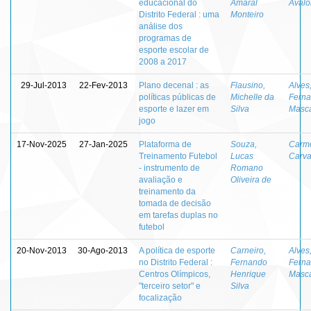
educacional do
Amaral
Aval
Distrito Federal : uma
Monteiro
análise dos
programas de
esporte escolar de
2008 a 2017
29-Jul-2013
22-Fev-2013
Plano decenal : as
Flausino,
Alves
políticas públicas de
Michelle da
Fern
esporte e lazer em
Silva
Masc
jogo
17-Nov-2025
27-Jan-2025
Plataforma de
Souza,
Carmo
Treinamento Futebol
Lucas
Carva
- instrumento de
Romano
avaliação e
Oliveira de
treinamento da
tomada de decisão
em tarefas duplas no
futebol
20-Nov-2013
30-Ago-2013
A política de esporte
Carneiro,
Alves
no Distrito Federal :
Fernando
Fern
Centros Olímpicos,
Henrique
Masc
"terceiro setor" e
Silva
focalização