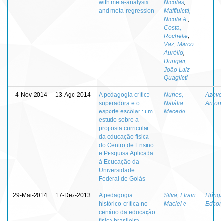
with meta-analysis
Nicolas
;
and meta-regression
Maffiuletti,
Nicola A.
;
Costa,
Rochelle
;
Vaz, Marco
Aurélio
;
Durigan,
João Luiz
Quaglioti
4-Nov-2014
13-Ago-2014
A pedagogia crítico-
Nunes,
Azeve
superadora e o
Natália
Anton
esporte escolar : um
Macedo
estudo sobre a
proposta curricular
da educação física
do Centro de Ensino
e Pesquisa Aplicada
à Educação da
Universidade
Federal de Goiás
29-Mai-2014
17-Dez-2013
A pedagogia
Silva, Efrain
Húnga
histórico-crítica no
Maciel e
Edson
cenário da educação
física brasileira