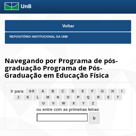
Skip
Voltar
navigation
REPOSITÓRIO INSTITUCIONAL DA UNB
Navegando por Programa de pós-
graduação Programa de Pós-
Graduação em Educação Física
Ir para:
0-9
A
B
C
D
E
F
G
H
I
J
K
L
M
N
O
P
Q
R
S
T
U
V
W
X
Y
Z
ou entre com as primeiras letras: