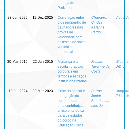
doença de
Parkinson
23-Jun-2026
11-Dez-2025
Correlação entre
Chaparro,
Vieira, 
o desempenho de
Cindya
patinadores nas
Katerine
provas de
Pardo
velocidade com
os testes de saltos
vertical e
horizontal
30-Mar-2016
22-Jun-2015
A criança e a
Freitas,
Wiggers,
escola : práticas
Tayanne da
Dittrich
corporais em
Costa
tempos e espaços
institucionalizados
19-Jul-2024
30-Mar-2023
Crise do capital e
Barros
Hungaro
a negação da
Junior,
Edson M
corporalidade :
Bartolomeu
uma contribuição
Lins de
crítico ontológica
para os estudos
do corpo na
Educação Física