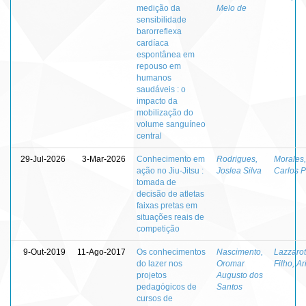
medição da
Melo de
sensibilidade
barorreflexa
cardíaca
espontânea em
repouso em
humanos
saudáveis : o
impacto da
mobilização do
volume sanguíneo
central
29-Jul-2026
3-Mar-2026
Conhecimento em
Rodrigues,
Morales
ação no Jiu-Jitsu :
Joslea Silva
Carlos 
tomada de
decisão de atletas
faixas pretas em
situações reais de
competição
9-Out-2019
11-Ago-2017
Os conhecimentos
Nascimento,
Lazzarot
do lazer nos
Oromar
Filho, Ar
projetos
Augusto dos
pedagógicos de
Santos
cursos de