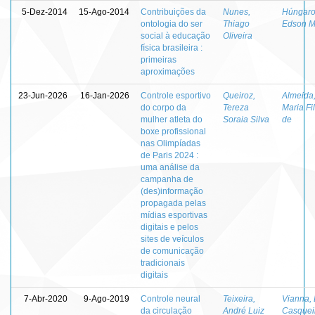
5-Dez-2014
15-Ago-2014
Contribuições da
Nunes,
Húngaro
ontologia do ser
Thiago
Edson M
social à educação
Oliveira
física brasileira :
primeiras
aproximações
23-Jun-2026
16-Jan-2026
Controle esportivo
Queiroz,
Almeida
do corpo da
Tereza
Maria Fi
mulher atleta do
Soraia Silva
de
boxe profissional
nas Olimpíadas
de Paris 2024 :
uma análise da
campanha de
(des)informação
propagada pelas
mídias esportivas
digitais e pelos
sites de veículos
de comunicação
tradicionais
digitais
7-Abr-2020
9-Ago-2019
Controle neural
Teixeira,
Vianna,
da circulação
André Luiz
Casquei