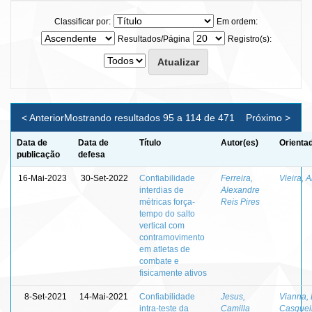
Classificar por:
Em ordem:
Resultados/Página
Registro(s):
< Anterior
Mostrando resultados 95 a 114 de 471
Próximo >
Data de
Data de
Título
Autor(es)
Orienta
publicação
defesa
16-Mai-2023
30-Set-2022
Confiabilidade
Ferreira,
Vieira, 
interdias de
Alexandre
métricas força-
Reis Pires
tempo do salto
vertical com
contramovimento
em atletas de
combate e
fisicamente ativos
8-Set-2021
14-Mai-2021
Confiabilidade
Jesus,
Vianna,
intra-teste da
Camilla
Casquei