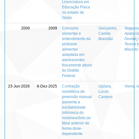
Licenciatura em
Educação Física
no estado de
Goiás
2009
2009
Consumo
Gonçalves,
Nogueira
alimentar e
Camila
Apareci
entendimento da
Brandão
Devidé
;
pirâmide
Teresa 
alimentar
Macedo
adaptada em
adolescentes
fisicamente ativos
do Distrito
Federal.
23-Jun-2026
8-Dez-2025
Contração
Ugliara,
Vieira, 
isométrica de
Lucas
preensão manual
Campos
aumenta a
excitabilidade
intrínseca do
motoneurônio do
tibial anterior de
forma dose-
dependente