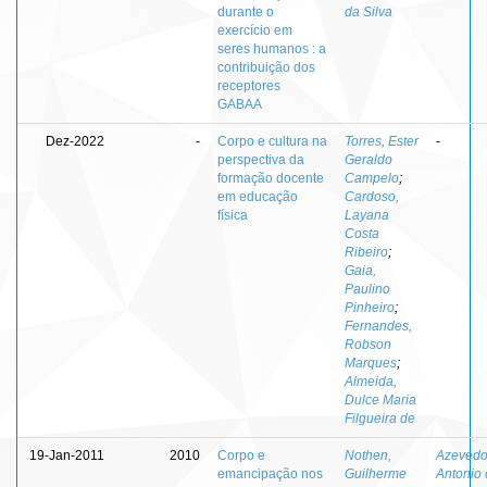
durante o
da Silva
exercício em
seres humanos : a
contribuição dos
receptores
GABAA
Dez-2022
-
Corpo e cultura na
Torres, Ester
-
perspectiva da
Geraldo
formação docente
Campelo
;
em educação
Cardoso,
física
Layana
Costa
Ribeiro
;
Gaia,
Paulino
Pinheiro
;
Fernandes,
Robson
Marques
;
Almeida,
Dulce Maria
Filgueira de
19-Jan-2011
2010
Corpo e
Nothen,
Azevedo
emancipação nos
Guilherme
Antonio