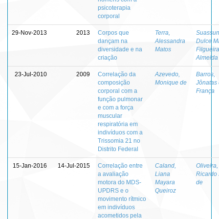
psicoterapia
corporal
29-Nov-2013
2013
Corpos que
Terra,
Suassun
dançam na
Alessandra
Dulce M
diversidade e na
Matos
Filgueir
criação
Almeida
23-Jul-2010
2009
Correlação da
Azevedo,
Barros,
composição
Monique de
Jônatas
corporal com a
França
função pulmonar
e com a força
muscular
respiratória em
indivíduos com a
Trissomia 21 no
Distrito Federal
15-Jan-2016
14-Jul-2015
Correlação entre
Caland,
Oliveira,
a avaliação
Liana
Ricardo
motora do MDS-
Mayara
de
UPDRS e o
Queiroz
movimento rítmico
em indivíduos
acometidos pela