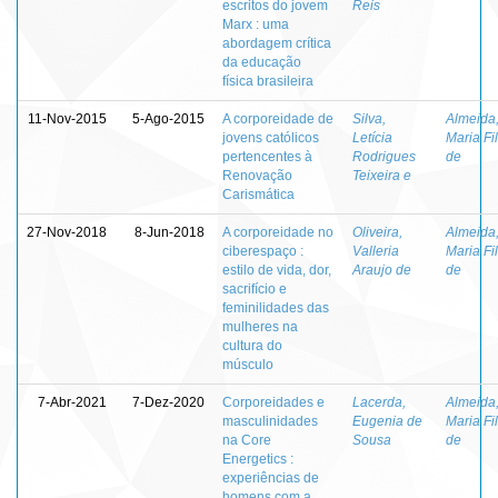
escritos do jovem
Reis
Marx : uma
abordagem crítica
da educação
física brasileira
11-Nov-2015
5-Ago-2015
A corporeidade de
Silva,
Almeida
jovens católicos
Letícia
Maria Fi
pertencentes à
Rodrigues
de
Renovação
Teixeira e
Carismática
27-Nov-2018
8-Jun-2018
A corporeidade no
Oliveira,
Almeida
ciberespaço :
Valleria
Maria Fi
estilo de vida, dor,
Araujo de
de
sacrifício e
feminilidades das
mulheres na
cultura do
músculo
7-Abr-2021
7-Dez-2020
Corporeidades e
Lacerda,
Almeida
masculinidades
Eugenia de
Maria Fi
na Core
Sousa
de
Energetics :
experiências de
homens com a