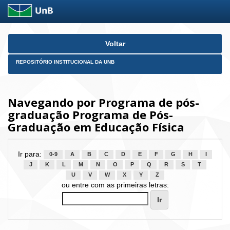
Skip
Voltar
navigation
REPOSITÓRIO INSTITUCIONAL DA UNB
Navegando por Programa de pós-
graduação Programa de Pós-
Graduação em Educação Física
Ir para:
0-9
A
B
C
D
E
F
G
H
I
J
K
L
M
N
O
P
Q
R
S
T
U
V
W
X
Y
Z
ou entre com as primeiras letras: