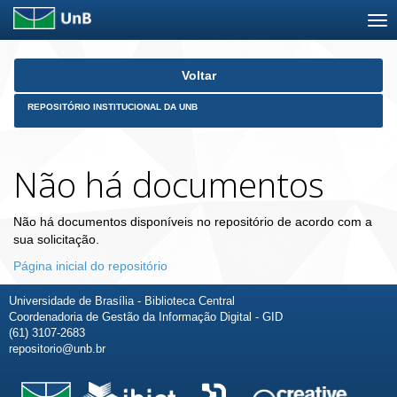
Skip
Voltar
navigation
REPOSITÓRIO INSTITUCIONAL DA UNB
Não há documentos
Não há documentos disponíveis no repositório de acordo com a
sua solicitação.
Página inicial do repositório
Universidade de Brasília - Biblioteca Central
Coordenadoria de Gestão da Informação Digital - GID
(61) 3107-2683
repositorio@unb.br