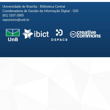
Universidade de Brasília - Biblioteca Central
Coordenadoria de Gestão da Informação Digital - GID
(61) 3107-2683
repositorio@unb.br
Fale conosco
Sobre