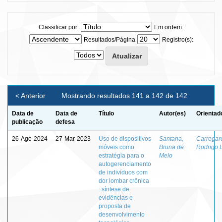
Classificar por:
Em ordem:
Resultados/Página
Registro(s):
< Anterior
Mostrando resultados 141 a 142 de 142
Data de
Data de
Título
Autor(es)
Orientad
publicação
defesa
26-Ago-2024
27-Mar-2023
Uso de dispositivos
Santana,
Carregar
móveis como
Bruna de
Rodrigo 
estratégia para o
Melo
autogerenciamento
de indivíduos com
dor lombar crônica
: síntese de
evidências e
proposta de
desenvolvimento