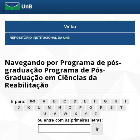
Skip
Voltar
navigation
REPOSITÓRIO INSTITUCIONAL DA UNB
Navegando por Programa de pós-
graduação Programa de Pós-
Graduação em Ciências da
Reabilitação
Ir para:
0-9
A
B
C
D
E
F
G
H
I
J
K
L
M
N
O
P
Q
R
S
T
U
V
W
X
Y
Z
ou entre com as primeiras letras: