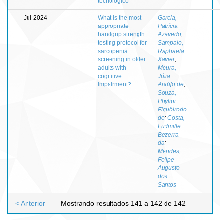
tecnológico
Jul-2024
-
What is the most
Garcia,
-
appropriate
Patrícia
handgrip strength
Azevedo
;
testing protocol for
Sampaio,
sarcopenia
Raphaela
screening in older
Xavier
;
adults with
Moura,
cognitive
Júlia
impairment?
Araújo de
;
Souza,
Phylipi
Figuêiredo
de
;
Costa,
Ludmille
Bezerra
da
;
Mendes,
Felipe
Augusto
dos
Santos
< Anterior
Mostrando resultados 141 a 142 de 142