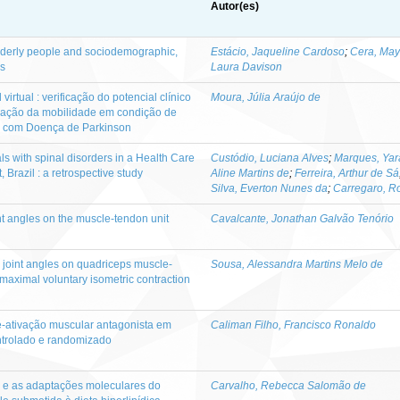
Autor(es)
lderly people and sociodemographic,
Estácio, Jaqueline Cardoso
;
Cera, May
rs
Laura Davison
virtual : verificação do potencial clínico
Moura, Júlia Araújo de
liação da mobilidade em condição de
as com Doença de Parkinson
ls with spinal disorders in a Health Care
Custódio, Luciana Alves
;
Marques, Yar
, Brazil : a retrospective study
Aline Martins de
;
Ferreira, Arthur de Sá
Silva, Everton Nunes da
;
Carregaro, Ro
int angles on the muscle-tendon unit
Cavalcante, Jonathan Galvão Tenório
 joint angles on quadriceps muscle-
Sousa, Alessandra Martins Melo de
 maximal voluntary isometric contraction
é-ativação muscular antagonista em
Caliman Filho, Francisco Ronaldo
ontrolado e randomizado
o e as adaptações moleculares do
Carvalho, Rebecca Salomão de