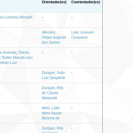
Orientador(es)
Coorientador(es)
sa Luchesi
;
Mangilli,
-
-
Mendes,
Leal, Josevan
Felipe Augusto
Cerqueira
dos Santos
a Andrade
;
Toledo,
-
-
;
Tulder, Maurits van
;
drigo Luiz
Durigan, João
-
Luiz Quagliotti
Durigan, Rita
-
de Cássia
Marquetti
Melo, Lídia
-
Mara Aguiar
Bezerra de
Durigan, Rita
-