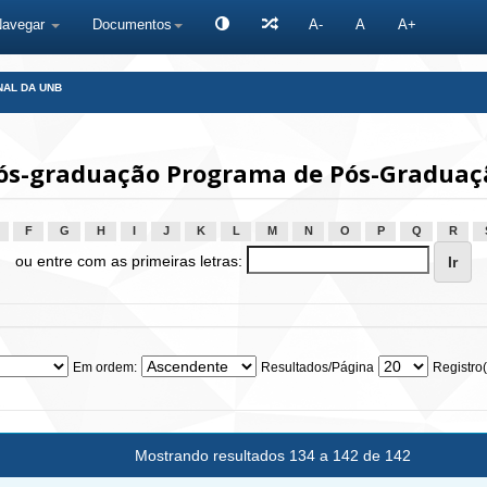
Navegar
Documentos
A-
A
A+
NAL DA UNB
s-graduação Programa de Pós-Graduaçã
F
G
H
I
J
K
L
M
N
O
P
Q
R
ou entre com as primeiras letras:
Em ordem:
Resultados/Página
Registro(
Mostrando resultados 134 a 142 de 142