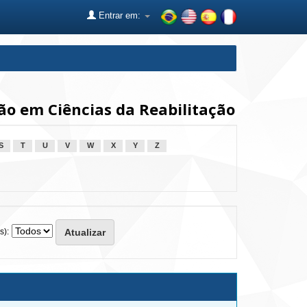
Entrar em:
o em Ciências da Reabilitação
S
T
U
V
W
X
Y
Z
s):