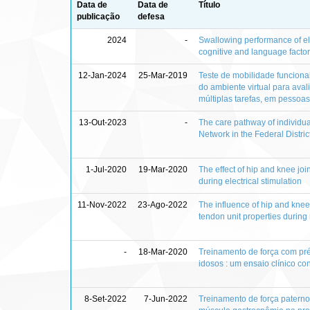
Data de
Data de
Título
publicação
defesa
2024
-
Swallowing performance of e
cognitive and language facto
12-Jan-2024
25-Mar-2019
Teste de mobilidade funcional 
do ambiente virtual para ava
múltiplas tarefas, em pesso
13-Out-2023
-
The care pathway of individua
Network in the Federal District
1-Jul-2020
19-Mar-2020
The effect of hip and knee jo
during electrical stimulation
11-Nov-2022
23-Ago-2022
The influence of hip and knee
tendon unit properties during
-
18-Mar-2020
Treinamento de força com pr
idosos : um ensaio clínico c
8-Set-2022
7-Jun-2022
Treinamento de força patern