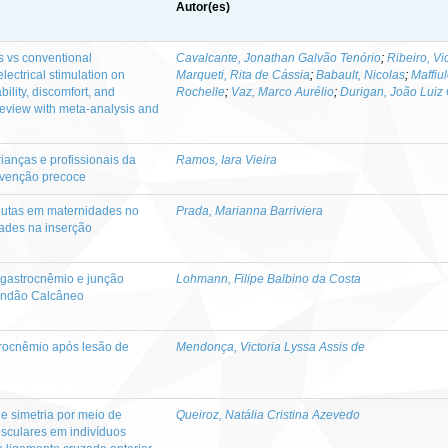
Autor(es)
us vs conventional
Cavalcante, Jonathan Galvão Tenório
;
Ribeiro, V
ectrical stimulation on
Marqueti, Rita de Cássia
;
Babault, Nicolas
;
Maffiul
ility, discomfort, and
Rochelle
;
Vaz, Marco Aurélio
;
Durigan, João Luiz 
 review with meta-analysis and
ianças e profissionais da
Ramos, Iara Vieira
rvenção precoce
apeutas em maternidades no
Prada, Marianna Barriviera
idades na inserção
 gastrocnêmio e junção
Lohmann, Filipe Balbino da Costa
tendão Calcâneo
trocnêmio após lesão de
Mendonça, Victoria Lyssa Assis de
e simetria por meio de
Queiroz, Natália Cristina Azevedo
sculares em indivíduos