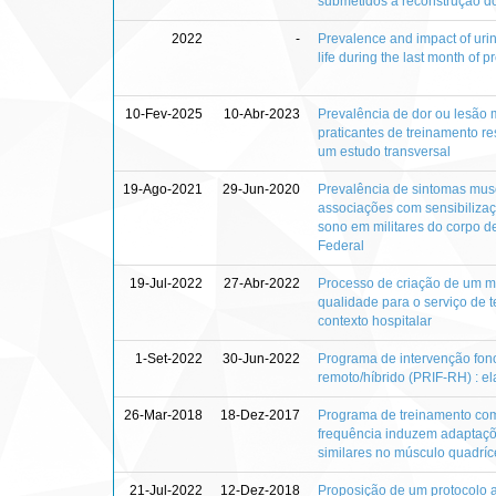
submetidos à reconstrução do
2022
-
Prevalence and impact of uri
life during the last month of 
10-Fev-2025
10-Abr-2023
Prevalência de dor ou lesão
praticantes de treinamento res
um estudo transversal
19-Ago-2021
29-Jun-2020
Prevalência de sintomas mus
associações com sensibilizaç
sono em militares do corpo de
Federal
19-Jul-2022
27-Abr-2022
Processo de criação de um m
qualidade para o serviço de 
contexto hospitalar
1-Set-2022
30-Jun-2022
Programa de intervenção fono
remoto/híbrido (PRIF-RH) : e
26-Mar-2018
18-Dez-2017
Programa de treinamento com
frequência induzem adaptaç
similares no músculo quadríc
21-Jul-2022
12-Dez-2018
Proposição de um protocolo a