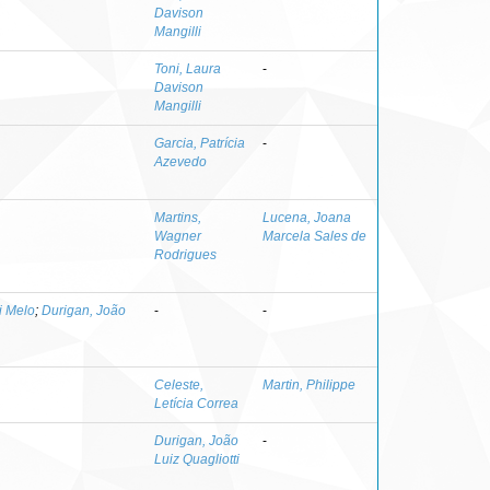
Davison
Mangilli
Toni, Laura
-
Davison
Mangilli
Garcia, Patrícia
-
Azevedo
Martins,
Lucena, Joana
Wagner
Marcela Sales de
Rodrigues
i Melo
;
Durigan, João
-
-
Celeste,
Martin, Philippe
Letícia Correa
Durigan, João
-
Luiz Quagliotti