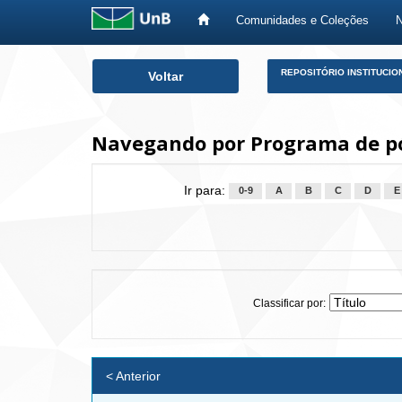
Comunidades e Coleções
Skip
REPOSITÓRIO INSTITUCIO
Voltar
navigation
Navegando por Programa de pó
Ir para:
0-9
A
B
C
D
E
Classificar por:
< Anterior