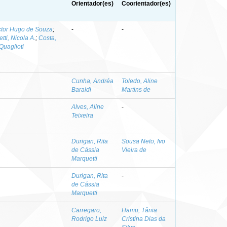
Orientador(es)
Coorientador(es)
ictor Hugo de Souza
;
-
-
etti, Nicola A.
;
Costa,
Quaglioti
Cunha, Andréa
Toledo, Aline
Baraldi
Martins de
Alves, Aline
-
Teixeira
Durigan, Rita
Sousa Neto, Ivo
de Cássia
Vieira de
Marquetti
Durigan, Rita
-
de Cássia
Marquetti
Carregaro,
Hamu, Tânia
Rodrigo Luiz
Cristina Dias da