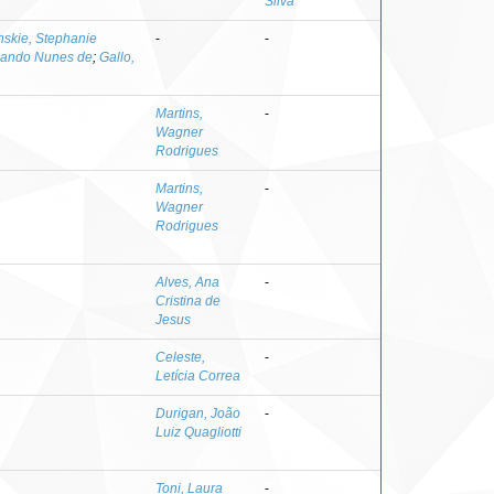
Silva
nskie, Stephanie
-
-
mando Nunes de
;
Gallo,
Martins,
-
Wagner
Rodrigues
Martins,
-
Wagner
Rodrigues
Alves, Ana
-
Cristina de
Jesus
Celeste,
-
Letícia Correa
Durigan, João
-
Luiz Quagliotti
Toni, Laura
-