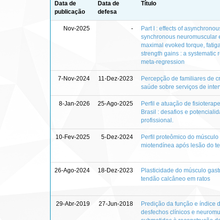
Data de
Data de
Título
publicação
defesa
Nov-2025
-
Part I : effects of asynchrono
synchronous neuromuscular el
maximal evoked torque, fatigab
strength gains : a systematic
meta-regression
7-Nov-2024
11-Dez-2023
Percepção de familiares de cr
saúde sobre serviços de inte
8-Jan-2026
25-Ago-2025
Perfil e atuação de fisioter
Brasil : desafios e potencial
profissional.
10-Fev-2025
5-Dez-2024
Perfil proteômico do músculo
miotendínea após lesão do 
26-Ago-2024
18-Dez-2023
Plasticidade do músculo gas
tendão calcâneo em ratos
29-Abr-2019
27-Jun-2018
Predição da função e índice d
desfechos clínicos e neuromu