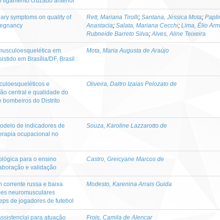
 ligamento cruzado anterior
nary symptoms on quality of
Rett, Mariana Tirolli
;
Santana, Jéssica Mota
;
Papli
pregnancy
Anastacia
;
Salata, Mariana Cecchi
;
Lima, Élio Ar
Rubneide Barreto Silva
;
Alves, Aline Teixeira
 musculoesquelética em
Mota, Maria Augusta de Araújo
istido em Brasília/DF, Brasil :
culoesqueléticos e
Oliveira, Daltro Izaias Pelozato de
ão central e qualidade do
 bombeiros do Distrito
odelo de indicadores de
Souza, Karoline Lazzarotto de
terapia ocupacional no
lógica para o ensino
Castro, Greicyane Marcos de
laboração e validação
 corrente russa e baixa
Modesto, Karenina Arrais Guida
ões neuromusculares
eps de jogadores de futebol
ssistencial para atuação
Frois, Camila de Alencar