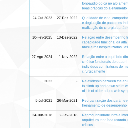
fonoaudiológica no alojament
boas práticas do aleitamento
24-Out-2023
27-Dez-2022
Qualidade de vida, comporta
e deglutição de pacientes in
realização de cirurgia bariátr
10-Fev-2025
13-Dez-2022
Relação entre desempenho fís
capacidade funcional da alta
brasileiros hospitalizados : e
27-Ago-2024
1-Nov-2022
Relação entre o equilíbrio d
cinético funcionais de quadril
indivíduos com fraturas de me
cirurgicamente
2022
-
Relationship between the abil
to climb up and down stairs wi
of life of older adults with sy
5-Jul-2021
26-Mar-2021
Reorganização dos parâmetro
treinamento de desempenho c
24-Jun-2018
2-Fev-2018
Reprodutibilidade intra e in
arquitetura tendínea usando 
críticos