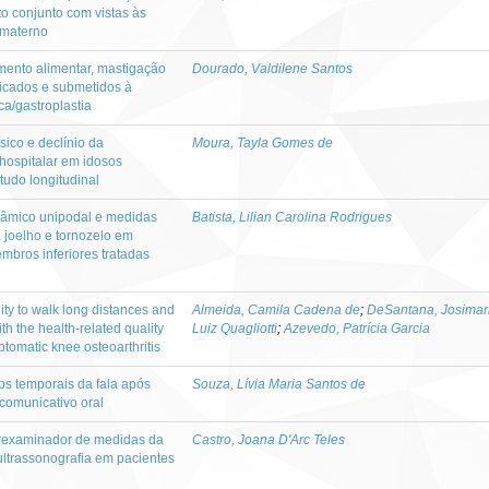
o conjunto com vistas às
 materno
mento alimentar, mastigação
Dourado, Valdilene Santos
dicados e submetidos à
ica/gastroplastia
ico e declínio da
Moura, Tayla Gomes de
 hospitalar em idosos
studo longitudinal
inâmico unipodal e medidas
Batista, Lilian Carolina Rodrigues
, joelho e tornozelo em
mbros inferiores tratadas
ity to walk long distances and
Almeida, Camila Cadena de
;
DeSantana, Josimar
th the health-related quality
Luiz Quagliotti
;
Azevedo, Patrícia Garcia
mptomatic knee osteoarthritis
s temporais da fala após
Souza, Lívia Maria Santos de
omunicativo oral
terexaminador de medidas da
Castro, Joana D'Arc Teles
ultrassonografia em pacientes