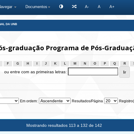
Navegar
Documentos
A-
A
A+
NAL DA UNB
s-graduação Programa de Pós-Graduaçã
F
G
H
I
J
K
L
M
N
O
P
Q
R
ou entre com as primeiras letras:
Em ordem:
Resultados/Página
Registro(
Mostrando resultados 113 a 132 de 142