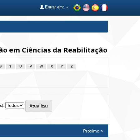
Entrar em:
o em Ciências da Reabilitação
S
T
U
V
W
X
Y
Z
s):
Próximo >