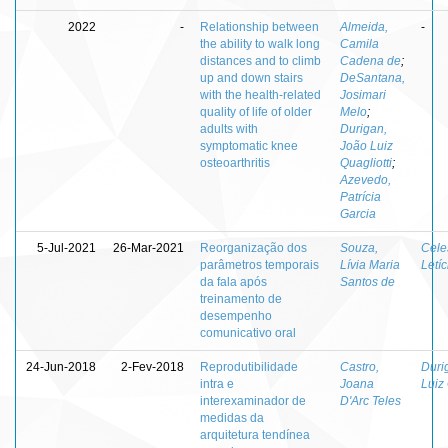
2022
-
Relationship between
Almeida,
-
the ability to walk long
Camila
distances and to climb
Cadena de
;
up and down stairs
DeSantana,
with the health-related
Josimari
quality of life of older
Melo
;
adults with
Durigan,
symptomatic knee
João Luiz
osteoarthritis
Quagliotti
;
Azevedo,
Patrícia
Garcia
5-Jul-2021
26-Mar-2021
Reorganização dos
Souza,
Cele
parâmetros temporais
Lívia Maria
Letí
da fala após
Santos de
treinamento de
desempenho
comunicativo oral
24-Jun-2018
2-Fev-2018
Reprodutibilidade
Castro,
Duri
intra e
Joana
Luiz 
interexaminador de
D'Arc Teles
medidas da
arquitetura tendínea