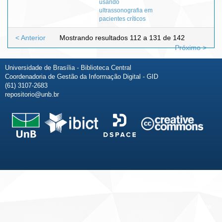
usando
ultrassonografia em
pacientes críticos
< Anterior
Mostrando resultados 112 a 131 de 142
Próximo >
Universidade de Brasília - Biblioteca Central
Coordenadoria de Gestão da Informação Digital - GID
(61) 3107-2683
repositorio@unb.br
Fale conosco
Sobre