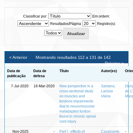
Classificar por:
Em ordem:
Resultados/Página
Registro(s):
< Anterior
Mostrando resultados 112 a 131 de 142
Próximo >
Data de
Data de
Título
Autor(es)
Orie
publicação
defesa
7-Jul-2020
16-Mar-2020
New perspective in a
Santana,
Duri
cross-sectional study
Larissa
de C
on muscles and
Vieira
Marq
tendons impairments
due to neuromuscular
maladapted funtion
found in chronic spinal
cord injury
Nov-2025
-
Part I : effects of
Cavalcante,
-