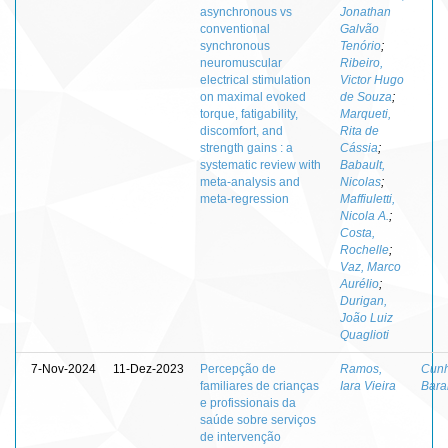
asynchronous vs
Jonathan
conventional
Galvão
synchronous
Tenório
;
neuromuscular
Ribeiro,
electrical stimulation
Victor Hugo
on maximal evoked
de Souza
;
torque, fatigability,
Marqueti,
discomfort, and
Rita de
strength gains : a
Cássia
;
systematic review with
Babault,
meta-analysis and
Nicolas
;
meta-regression
Maffiuletti,
Nicola A.
;
Costa,
Rochelle
;
Vaz, Marco
Aurélio
;
Durigan,
João Luiz
Quaglioti
7-Nov-2024
11-Dez-2023
Percepção de
Ramos,
Cunh
familiares de crianças
Iara Vieira
Bara
e profissionais da
saúde sobre serviços
de intervenção