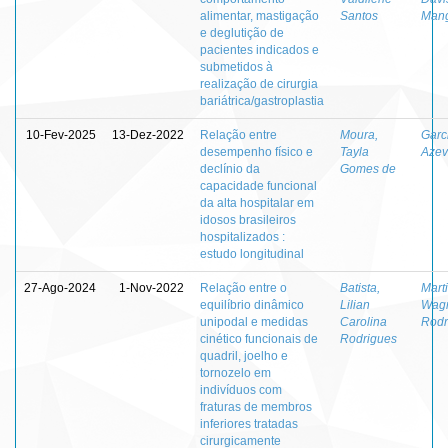
alimentar, mastigação
Santos
Mangi
e deglutição de
pacientes indicados e
submetidos à
realização de cirurgia
bariátrica/gastroplastia
10-Fev-2025
13-Dez-2022
Relação entre
Moura,
Garci
desempenho físico e
Tayla
Aze
declínio da
Gomes de
capacidade funcional
da alta hospitalar em
idosos brasileiros
hospitalizados :
estudo longitudinal
27-Ago-2024
1-Nov-2022
Relação entre o
Batista,
Marti
equilíbrio dinâmico
Lilian
Wag
unipodal e medidas
Carolina
Rodr
cinético funcionais de
Rodrigues
quadril, joelho e
tornozelo em
indivíduos com
fraturas de membros
inferiores tratadas
cirurgicamente