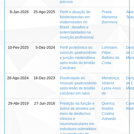
precoce
8-Jan-2026
25-Ago-2025
Perfil e atuação de
Prada,
Alves
fisioterapeutas em
Marianna
Teixe
maternidades no
Barriviera
Brasil : desafios e
potencialidades na
inserção profissional.
10-Fev-2025
5-Dez-2024
Perfil proteômico do
Lohmann,
Duri
músculo gastrocnêmio
Filipe
de C
e junção miotendínea
Balbino da
Marq
após lesão do tendão
Costa
Calcâneo
26-Ago-2024
18-Dez-2023
Plasticidade do
Mendonça,
Duri
músculo gastrocnêmio
Victoria
de C
após lesão de tendão
Lyssa Assis
Marq
calcâneo em ratos
de
29-Abr-2019
27-Jun-2018
Predição da função e
Queiroz,
Carr
índice de simetria por
Natália
Rodr
meio de desfechos
Cristina
clínicos e
Azevedo
neuromusculares em
indivíduos submetidos
à reconstrução do