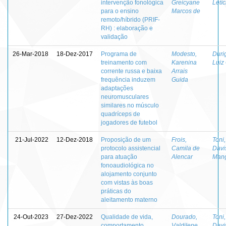
intervenção fonológica
Greicyane
Letí
para o ensino
Marcos de
remoto/híbrido (PRIF-
RH) : elaboração e
validação
26-Mar-2018
18-Dez-2017
Programa de
Modesto,
Duri
treinamento com
Karenina
Luiz 
corrente russa e baixa
Arrais
frequência induzem
Guida
adaptações
neuromusculares
similares no músculo
quadríceps de
jogadores de futebol
21-Jul-2022
12-Dez-2018
Proposição de um
Frois,
Toni
protocolo assistencial
Camila de
Davi
para atuação
Alencar
Mangi
fonoaudiológica no
alojamento conjunto
com vistas às boas
práticas do
aleitamento materno
24-Out-2023
27-Dez-2022
Qualidade de vida,
Dourado,
Toni
comportamento
Valdilene
Davi