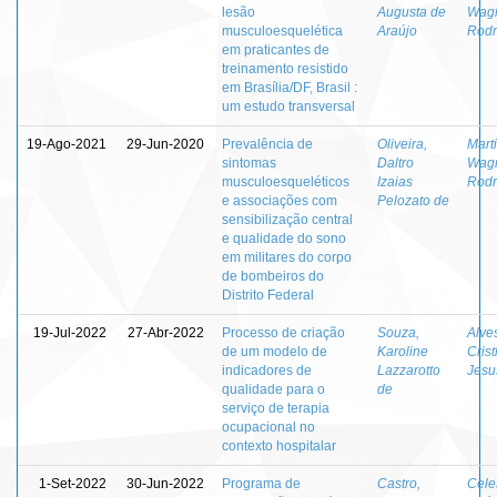
lesão
Augusta de
Wag
musculoesquelética
Araújo
Rodr
em praticantes de
treinamento resistido
em Brasília/DF, Brasil :
um estudo transversal
19-Ago-2021
29-Jun-2020
Prevalência de
Oliveira,
Marti
sintomas
Daltro
Wag
musculoesqueléticos
Izaias
Rodr
e associações com
Pelozato de
sensibilização central
e qualidade do sono
em militares do corpo
de bombeiros do
Distrito Federal
19-Jul-2022
27-Abr-2022
Processo de criação
Souza,
Alve
de um modelo de
Karoline
Crist
indicadores de
Lazzarotto
Jesu
qualidade para o
de
serviço de terapia
ocupacional no
contexto hospitalar
1-Set-2022
30-Jun-2022
Programa de
Castro,
Cele