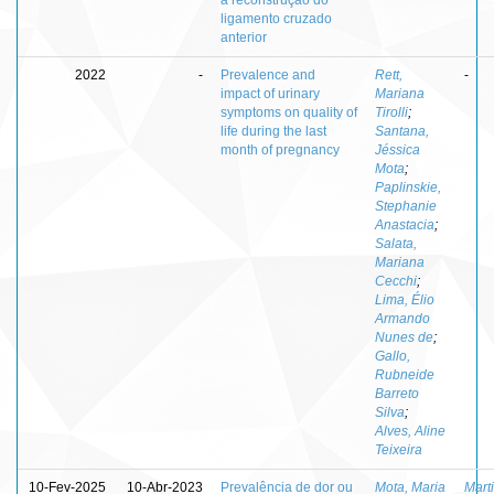
ligamento cruzado
anterior
2022
-
Prevalence and
Rett,
-
impact of urinary
Mariana
symptoms on quality of
Tirolli
;
life during the last
Santana,
month of pregnancy
Jéssica
Mota
;
Paplinskie,
Stephanie
Anastacia
;
Salata,
Mariana
Cecchi
;
Lima, Élio
Armando
Nunes de
;
Gallo,
Rubneide
Barreto
Silva
;
Alves, Aline
Teixeira
10-Fev-2025
10-Abr-2023
Prevalência de dor ou
Mota, Maria
Marti