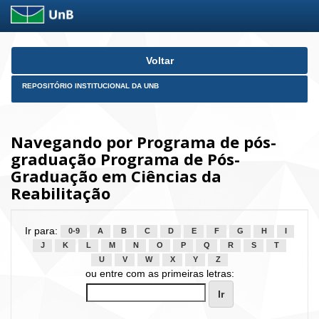
Skip
Voltar
navigation
REPOSITÓRIO INSTITUCIONAL DA UNB
Navegando por Programa de pós-
graduação Programa de Pós-
Graduação em Ciências da
Reabilitação
Ir para:
0-9
A
B
C
D
E
F
G
H
I
J
K
L
M
N
O
P
Q
R
S
T
U
V
W
X
Y
Z
ou entre com as primeiras letras: