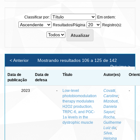
Classificar por:
Em ordem:
Resultados/Página
Registro(s):
< Anterior
Mostrando resultados 106 a 125 de 142
Próximo >
Data de
Data de
Título
Autor(es)
Orient
publicação
defesa
2023
-
Low-level
Covatti,
-
photobiomodulation
Caroline
;
therapy modulates
Mizobuti,
H2O2 production,
Daniela
TRPC-6, and PGC-
Sayuri
;
1a levels in the
Rocha,
dystrophic muscle
Guilherme
Luiz da
;
Silva,
Heloina