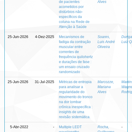
de pacientes
Alves
acometidos por
distúrbios não-
específicos da
coluna na Rede de
Atenção à Saúde
25-Jun-2026
4-Dez-2025
Mecanismos de
Soares,
Duriga
fadiga da contração
Luis André
Luiz Q
muscular entre
Oliveira
correntes de
frequência quilohertz
e durações de fase :
um ensaio cruzado
randomizado
25-Jun-2026
31-Jul-2025
Métricas de entropia
Marcozze,
Martin
para analisar a
Mariana
Wagne
regularidade do
Alves
Rodri
movimento do tronco
na dor lombar
crônica inespecífica :
insights de uma
revisão sistemática.
5-Abr-2022
-
Multiple LEDT
Rocha,
-
wavelengths
Guilherme