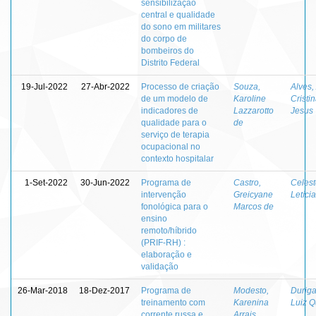
sensibilização
central e qualidade
do sono em militares
do corpo de
bombeiros do
Distrito Federal
19-Jul-2022
27-Abr-2022
Processo de criação
Souza,
Alves,
de um modelo de
Karoline
Cristi
indicadores de
Lazzarotto
Jesus
qualidade para o
de
serviço de terapia
ocupacional no
contexto hospitalar
1-Set-2022
30-Jun-2022
Programa de
Castro,
Celest
intervenção
Greicyane
Letíci
fonológica para o
Marcos de
ensino
remoto/híbrido
(PRIF-RH) :
elaboração e
validação
26-Mar-2018
18-Dez-2017
Programa de
Modesto,
Duriga
treinamento com
Karenina
Luiz Q
corrente russa e
Arrais