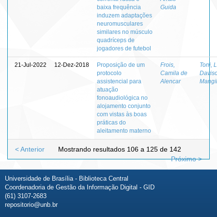
baixa frequência
Guida
induzem adaptações
neuromusculares
similares no músculo
quadríceps de
jogadores de futebol
21-Jul-2022
12-Dez-2018
Proposição de um
Frois,
Toni, 
protocolo
Camila de
Davis
assistencial para
Alencar
Mangil
atuação
fonoaudiológica no
alojamento conjunto
com vistas às boas
práticas do
aleitamento materno
< Anterior
Mostrando resultados 106 a 125 de 142
Próximo >
Universidade de Brasília - Biblioteca Central
Coordenadoria de Gestão da Informação Digital - GID
(61) 3107-2683
repositorio@unb.br