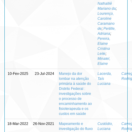
Nathalliê
Mariano da
;
Lourenço,
Caroline
Caramano
de
;
Pertille,
Adriana
;
Pereira,
Elaine
Cristina
Leite
;
Minatel,
Elaine
10-Fev-2025
23-Jul-2024
Manejo da dor
Lacerda,
Carreg
lombar na atenção
Taís
Rodrig
primária à saúde do
Luciana
Distrito Federal :
investigações sobre
o processo de
encaminhamento ao
fisioterapeuta e os
custos em saúde
18-Mar-2022
26-Nov-2021
Mapeamento e
Custódio,
Carreg
investigação do fluxo
Luciana
Rodrig