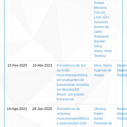
Salata,
Mariana
Cecchi
;
Lima, Élio
Armando
Nunes de
;
Gallo,
Rubneide
Barreto
Silva
;
Alves, Aline
Teixeira
10-Fev-2025
10-Abr-2023
Prevalência de dor
Mota, Maria
Martin
ou lesão
Augusta de
Wagne
musculoesquelética
Araújo
Rodri
em praticantes de
treinamento resistido
em Brasília/DF,
Brasil : um estudo
transversal
19-Ago-2021
29-Jun-2020
Prevalência de
Oliveira,
Martin
sintomas
Daltro
Wagne
musculoesqueléticos
Izaias
Rodri
e associações com
Pelozato de