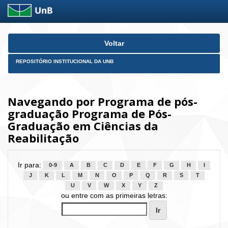
Skip
Voltar
navigation
REPOSITÓRIO INSTITUCIONAL DA UNB
Navegando por Programa de pós-
graduação Programa de Pós-
Graduação em Ciências da
Reabilitação
Ir para:
0-9
A
B
C
D
E
F
G
H
I
J
K
L
M
N
O
P
Q
R
S
T
U
V
W
X
Y
Z
ou entre com as primeiras letras: