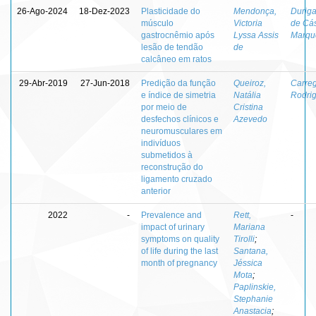
26-Ago-2024
18-Dez-2023
Plasticidade do
Mendonça,
Duriga
músculo
Victoria
de Cá
gastrocnêmio após
Lyssa Assis
Marque
lesão de tendão
de
calcâneo em ratos
29-Abr-2019
27-Jun-2018
Predição da função
Queiroz,
Carreg
e índice de simetria
Natália
Rodrig
por meio de
Cristina
desfechos clínicos e
Azevedo
neuromusculares em
indivíduos
submetidos à
reconstrução do
ligamento cruzado
anterior
2022
-
Prevalence and
Rett,
-
impact of urinary
Mariana
symptoms on quality
Tirolli
;
of life during the last
Santana,
month of pregnancy
Jéssica
Mota
;
Paplinskie,
Stephanie
Anastacia
;