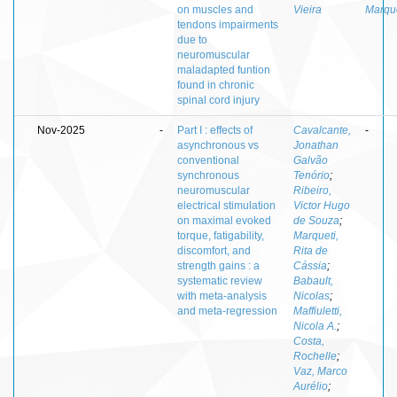
on muscles and
Vieira
Marque
tendons impairments
due to
neuromuscular
maladapted funtion
found in chronic
spinal cord injury
Nov-2025
-
Part I : effects of
Cavalcante,
-
asynchronous vs
Jonathan
conventional
Galvão
synchronous
Tenório
;
neuromuscular
Ribeiro,
electrical stimulation
Victor Hugo
on maximal evoked
de Souza
;
torque, fatigability,
Marqueti,
discomfort, and
Rita de
strength gains : a
Cássia
;
systematic review
Babault,
with meta-analysis
Nicolas
;
and meta-regression
Maffiuletti,
Nicola A.
;
Costa,
Rochelle
;
Vaz, Marco
Aurélio
;