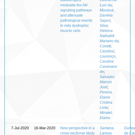
modulate the Akt
Luiz da
;
signaling pathways
Mizobuti,
and attenuate
Daniela
pathological events
Sayuri
;
in mdx dystrophic
Silva,
muscle cells
Heloina
Nathalliê
Mariano da
;
Covatti,
Caroline
;
Lourenço,
Caroline
Caramano
de
;
Salvador,
Marcos
José
;
Pereira,
Elaine
Cristina
Leite
;
Minatel,
Elaine
7-Jul-2020
16-Mar-2020
New perspective in a
Santana,
Duriga
cross-sectional study
Larissa
de Cá