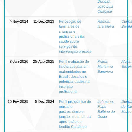
Durigan,
João Luiz
Quaglioti
7-Nov-2024
11-Dez-2023
Percepção de
Ramos,
Cunha
familiares de
Iara Vieira
Barald
crianças e
profissionais da
saúde sobre
serviços de
intervenção precoce
8-Jan-2026
25-Ago-2025
Perfil e atuação de
Prada,
Alves,
fisioterapeutas em
Marianna
Teixei
maternidades no
Barriviera
Brasil : desafios e
potencialidades na
inserção
profissional.
10-Fev-2025
5-Dez-2024
Perfil proteômico do
Lohmann,
Duriga
músculo
Filipe
de Cá
gastrocnêmio e
Balbino da
Marque
junção miotendínea
Costa
após lesão do
tendão Calcâneo