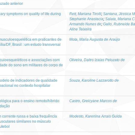
uzado anterior
ary symptoms on quality of life during
Rett, Mariana Tirolli
;
Santana, Jéssica M
Stephanie Anastacia
;
Salata, Mariana C
Armando Nunes de
;
Gallo, Rubneide Ba
Aline Teixeira
musculoesquelética em praticantes de
Mota, Maria Augusta de Araújo
lia/DF, Brasil : um estudo transversal
culoesqueléticos e associações com
Oliveira, Daltro Izaias Pelozato de
idade do sono em militares do corpo de
odelo de indicadores de qualidade
Souza, Karoline Lazzarotto de
pacional no contexto hospitalar
lógica para o ensino remoto/híbrido
Castro, Greicyane Marcos de
idação
corrente russa e baixa frequência
Modesto, Karenina Arrais Guida
sculares similares no músculo
utebol