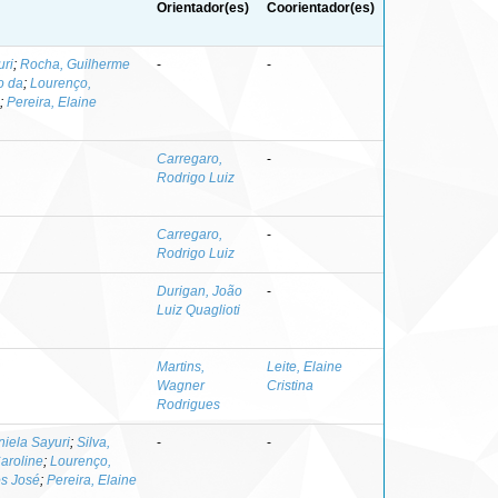
Orientador(es)
Coorientador(es)
uri
;
Rocha, Guilherme
-
-
o da
;
Lourenço,
;
Pereira, Elaine
Carregaro,
-
Rodrigo Luiz
Carregaro,
-
Rodrigo Luiz
Durigan, João
-
Luiz Quaglioti
Martins,
Leite, Elaine
Wagner
Cristina
Rodrigues
niela Sayuri
;
Silva,
-
-
Caroline
;
Lourenço,
os José
;
Pereira, Elaine