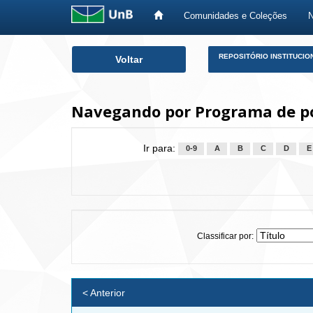
Comunidades e Coleções
Skip
REPOSITÓRIO INSTITUCIO
Voltar
navigation
Navegando por Programa de pó
Ir para:
0-9
A
B
C
D
E
Classificar por:
< Anterior