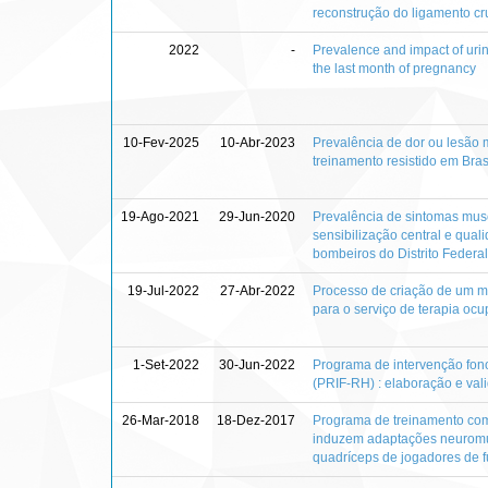
reconstrução do ligamento cr
2022
-
Prevalence and impact of urin
the last month of pregnancy
10-Fev-2025
10-Abr-2023
Prevalência de dor ou lesão 
treinamento resistido em Brasí
19-Ago-2021
29-Jun-2020
Prevalência de sintomas mus
sensibilização central e qual
bombeiros do Distrito Federal
19-Jul-2022
27-Abr-2022
Processo de criação de um m
para o serviço de terapia ocu
1-Set-2022
30-Jun-2022
Programa de intervenção fono
(PRIF-RH) : elaboração e val
26-Mar-2018
18-Dez-2017
Programa de treinamento com 
induzem adaptações neuromu
quadríceps de jogadores de f