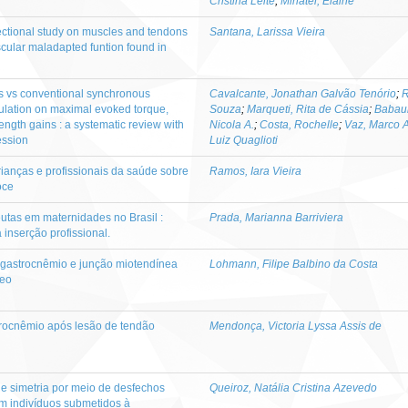
Cristina Leite
;
Minatel, Elaine
ectional study on muscles and tendons
Santana, Larissa Vieira
ular maladapted funtion found in
ous vs conventional synchronous
Cavalcante, Jonathan Galvão Tenório
;
R
mulation on maximal evoked torque,
Souza
;
Marqueti, Rita de Cássia
;
Babaul
trength gains : a systematic review with
Nicola A.
;
Costa, Rochelle
;
Vaz, Marco A
ession
Luiz Quaglioti
rianças e profissionais da saúde sobre
Ramos, Iara Vieira
oce
peutas em maternidades no Brasil :
Prada, Marianna Barriviera
 inserção profissional.
 gastrocnêmio e junção miotendínea
Lohmann, Filipe Balbino da Costa
neo
trocnêmio após lesão de tendão
Mendonça, Victoria Lyssa Assis de
de simetria por meio de desfechos
Queiroz, Natália Cristina Azevedo
m indivíduos submetidos à