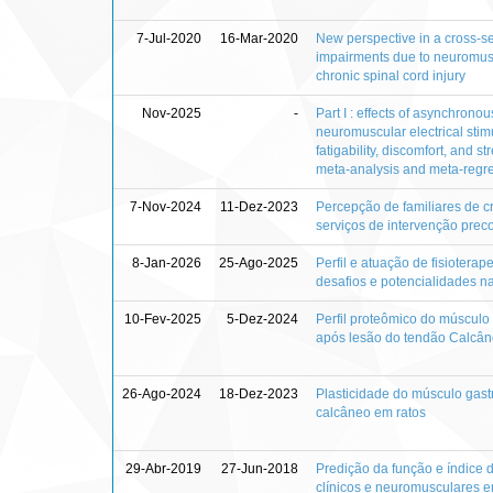
7-Jul-2020
16-Mar-2020
New perspective in a cross-s
impairments due to neuromusc
chronic spinal cord injury
Nov-2025
-
Part I : effects of asynchron
neuromuscular electrical sti
fatigability, discomfort, and s
meta-analysis and meta-regr
7-Nov-2024
11-Dez-2023
Percepção de familiares de c
serviços de intervenção prec
8-Jan-2026
25-Ago-2025
Perfil e atuação de fisiotera
desafios e potencialidades na
10-Fev-2025
5-Dez-2024
Perfil proteômico do músculo
após lesão do tendão Calcâ
26-Ago-2024
18-Dez-2023
Plasticidade do músculo gas
calcâneo em ratos
29-Abr-2019
27-Jun-2018
Predição da função e índice 
clínicos e neuromusculares e