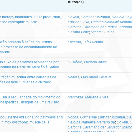
Autor(es)
n therapy modulates H2O2 production,
Covatti, Caroline
;
Mizobuti, Daniela Say
 the dystrophic muscle
Luiz da
;
Silva, Heloina Nathalliê Marian
Caroline Caramano de
;
Pertille, Adriana
Cristina Leite
;
Minatel, Elaine
ção primária à saúde do Distrito
Lacerda, Taís Luciana
re o processo de encaminhamento ao
m saúde
o fluxo de pacientes acometidos por
Custódio, Luciana Alves
a coluna na Rede de Atenção à Saúde
tração muscular entre correntes de
Soares, Luis André Oliveira
ções de fase : um ensaio cruzado
alisar a regularidade do movimento do
Marcozze, Mariana Alves
inespecífica : insights de uma revisão
odulate the Akt signaling pathways and
Rocha, Guilherme Luiz da
;
Mizobuti, Da
 in mdx dystrophic muscle cells
Heloina Nathalliê Mariano da
;
Covatti, 
Caroline Caramano de
;
Salvador, Marc