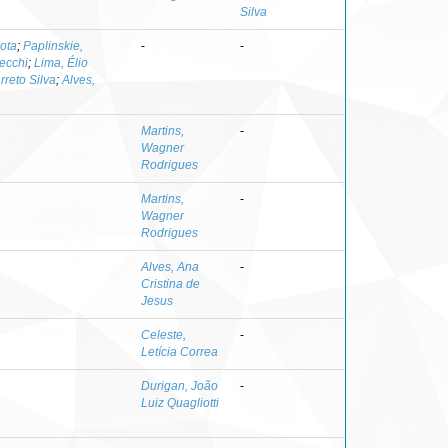
Silva
ota
;
Paplinskie,
-
-
ecchi
;
Lima, Élio
rreto Silva
;
Alves,
Martins,
-
Wagner
Rodrigues
Martins,
-
Wagner
Rodrigues
Alves, Ana
-
Cristina de
Jesus
Celeste,
-
Letícia Correa
Durigan, João
-
Luiz Quagliotti