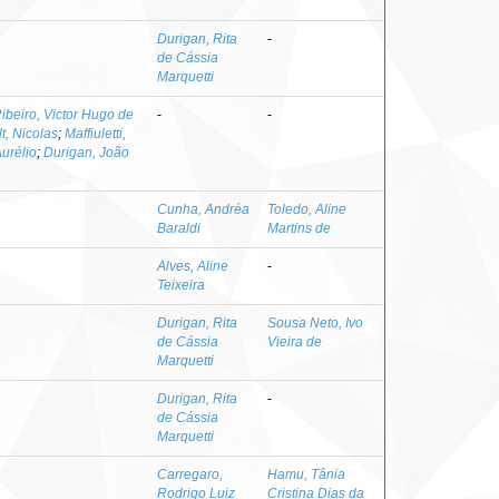
Durigan, Rita
-
de Cássia
Marquetti
ibeiro, Victor Hugo de
-
-
t, Nicolas
;
Maffiuletti,
urélio
;
Durigan, João
Cunha, Andréa
Toledo, Aline
Baraldi
Martins de
Alves, Aline
-
Teixeira
Durigan, Rita
Sousa Neto, Ivo
de Cássia
Vieira de
Marquetti
Durigan, Rita
-
de Cássia
Marquetti
Carregaro,
Hamu, Tânia
Rodrigo Luiz
Cristina Dias da