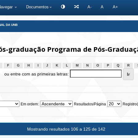
Navegar
Documentos
A-
A
A+
NAL DA UNB
s-graduação Programa de Pós-Graduaçã
F
G
H
I
J
K
L
M
N
O
P
Q
R
ou entre com as primeiras letras:
Em ordem:
Resultados/Página
Registro(
Mostrando resultados 106 a 125 de 142