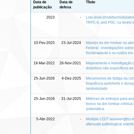
Data de
Data de
Título
publicação
defesa
2023
-
Low-level photobiomodulatio
TRPC-6, and PGC-1a levels in
10-Fev-2025
23-Jul-2024
Manejo da dor lombar na aten
Federal : investigações sob
fisioterapeuta e os custos e
18-Mar-2022
26-Nov-2021
Mapeamento e investigação d
distúrbios não-específicos d
25-Jun-2026
4-Dez-2025
Mecanismos de fadiga da con
frequência quilohertz e dura
randomizado
25-Jun-2026
31-Jul-2025
Métricas de entropia para an
tronco na dor lombar crônica 
sistemática.
5-Abr-2022
-
Multiple LEDT wavelengths m
attenuate pathological events